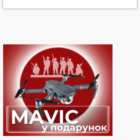
Режисер: Флоріан Зеллер Прекрасний Ентоні Хопкінс
змінює амплуа, і замість страхітливого Ганнібала Лектера,
тепер грає самотнього літнього чоловіка, що проживає в
Лондоні. Дочка стурбована його самітністю і намагається
знайти доглядальницю, але […]