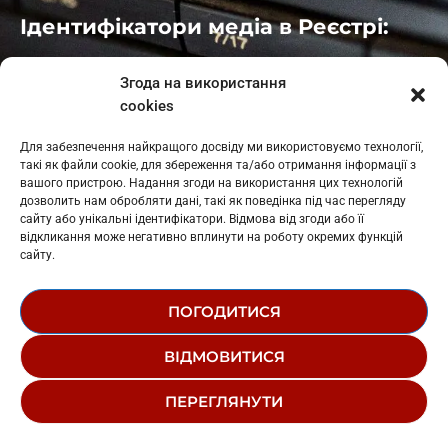
Ідентифікатори медіа в Реєстрі:
Івано-Франківськ
: L11-00661
Згода на використання
Калуш
: L11-01410
cookies
Рогатин
: L11-01801
Яблуниця
: L11-01720
Для забезпечення найкращого досвіду ми використовуємо технології,
Косів: L11-01805
такі як файли cookie, для збереження та/або отримання інформації з
Гарасимів: L11-02274
вашого пристрою. Надання згоди на використання цих технологій
дозволить нам обробляти дані, такі як поведінка під час перегляду
сайту або унікальні ідентифікатори. Відмова від згоди або її
відкликання може негативно вплинути на роботу окремих функцій
сайту.
ПОГОДИТИСЯ
© 1995-2026 РК «ЗАХІДНИЙ ПОЛЮС»
ВІДМОВИТИСЯ
ЛОГОТИП
РЕДАКЦІЙНИЙ СТАТУТ
ПЕРЕГЛЯНУТИ
СТРУКТУРА ВЛАСНОСТІ
Drop Dead