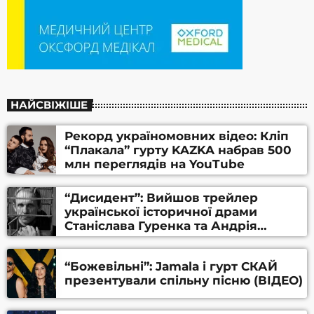
НАЙСВІЖІШЕ
Рекорд україномовних відео: Кліп
“Плакала” гурту KAZKA набрав 500
млн переглядів на YouTube
“Дисидент”: Вийшов трейлер
української історичної драми
Станіслава Гуренка та Андрія
Алфьорова (ВІДЕО)
“Божевільні”: Jamala і гурт СКАЙ
презентували спільну пісню (ВІДЕО)