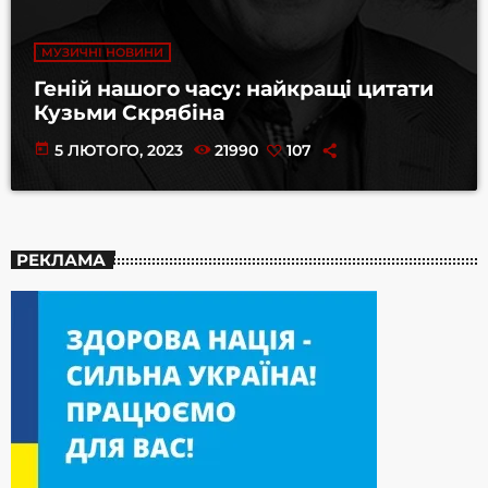
МУЗИЧНІ НОВИНИ
Геній нашого часу: найкращі цитати
Кузьми Скрябіна
today
5 ЛЮТОГО, 2023
21990
107
РЕКЛАМА