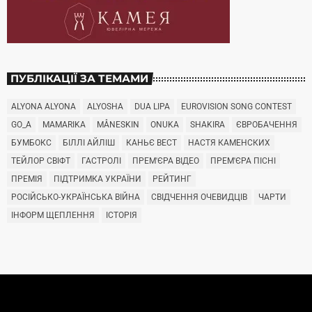
ПУБЛІКАЦІЇ ЗА ТЕМАМИ
ALYONA ALYONA
ALYOSHA
DUA LIPA
EUROVISION SONG CONTEST
GO_A
MAMARIKA
MÅNESKIN
ONUKA
SHAKIRA
ЄВРОБАЧЕННЯ
БУМБОКС
БІЛЛІ АЙЛІШ
КАНЬЄ ВЕСТ
НАСТЯ КАМЕНСКИХ
ТЕЙЛОР СВІФТ
ГАСТРОЛІ
ПРЕМ'ЄРА ВІДЕО
ПРЕМ'ЄРА ПІСНІ
ПРЕМІЯ
ПІДТРИМКА УКРАЇНИ
РЕЙТИНГ
РОСІЙСЬКО-УКРАЇНСЬКА ВІЙНА
СВІДЧЕННЯ ОЧЕВИДЦІВ
ЧАРТИ
ІНФОРМ ЩЕПЛЕННЯ
ІСТОРІЯ