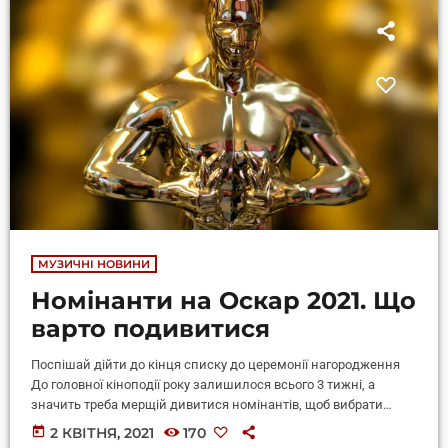
МУЗИЧНІ НОВИНИ
Номінанти на Оскар 2021. Що
варто подивитися
Поспішай дійти до кінця списку до церемонії нагородження
До головної кіноподії року залишилося всього 3 тижні, а
значить треба мерщій дивитися номінантів, щоб вибрати
улюбленця і дивитися церемонію з інтересом і знанням
today
2 КВІТНЯ, 2021
170
справи. Батько Жанр: драма Країна: Великобританія, Франція