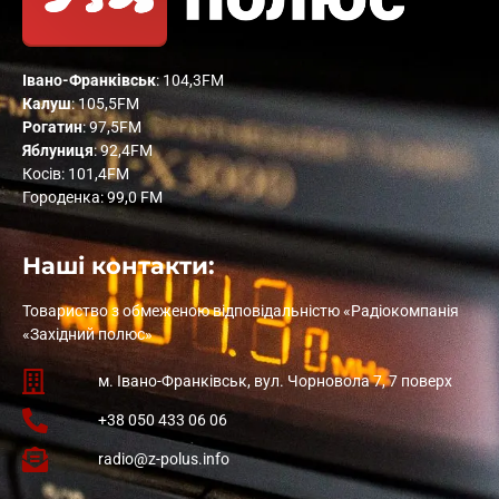
Івано-Франківськ
: 104,3FM
Калуш
: 105,5FM
Рогатин
: 97,5FM
Яблуниця
: 92,4FM
Косів: 101,4FM
Городенка: 99,0 FM
Наші контакти:
Товариство з обмеженою відповідальністю «Радіокомпанія
«Західний полюс»
м. Івано-Франківськ, вул. Чорновола 7, 7 поверх
+38 050 433 06 06
radio@z-polus.info