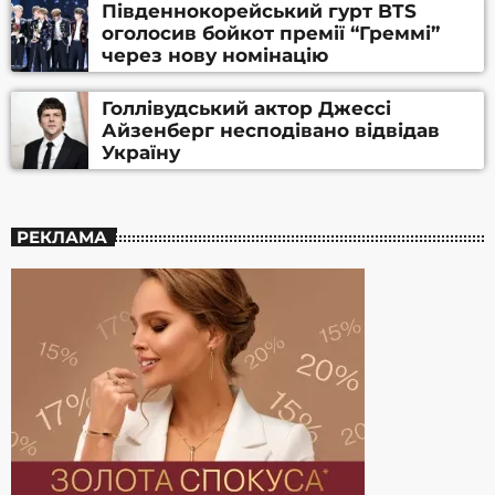
Південнокорейський гурт BTS
оголосив бойкот премії “Греммі”
через нову номінацію
Голлівудський актор Джессі
Айзенберг несподівано відвідав
Україну
РЕКЛАМА