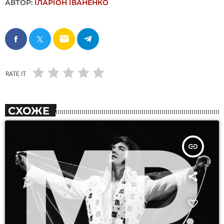
АВТОР:
ІЛАРІОН ІВАНЕНКО
email
RATE IT
СХОЖЕ
insert_link