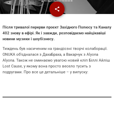
share
email
Після тривалої перерви проєкт Західного Полюсу та Каналу
402 знову в ефірі. Як і завжди, розповідаємо найцікавіші
новини музики і шоубізнесу.
Тиждень був насиченим на грандіозні творчі колаборації.
ONUKA об’єдналася з ДахаБраха, а Вакарчук з Alyona
Alyona. Також не оминаємо увагою новий кліп Біллі Айліш
Lost Cause, у якому вона просто весело тусить з
подругами. Про все це детальніше – у випуску: