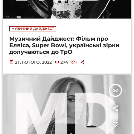
МУЗИЧНИЙ ДАЙДЖЕСТ
Музичний Дайджест: Фільм про
Елвіса, Super Bowl, українські зірки
долучаються до ТрО
today
21 ЛЮТОГО, 2022
274
1
insert_link