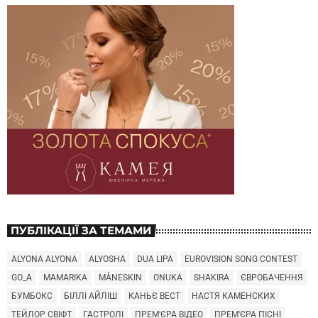
ПУБЛІКАЦІЇ ЗА ТЕМАМИ
ALYONA ALYONA
ALYOSHA
DUA LIPA
EUROVISION SONG CONTEST
GO_A
MAMARIKA
MÅNESKIN
ONUKA
SHAKIRA
ЄВРОБАЧЕННЯ
БУМБОКС
БІЛЛІ АЙЛІШ
КАНЬЄ ВЕСТ
НАСТЯ КАМЕНСКИХ
ТЕЙЛОР СВІФТ
ГАСТРОЛІ
ПРЕМ'ЄРА ВІДЕО
ПРЕМ'ЄРА ПІСНІ