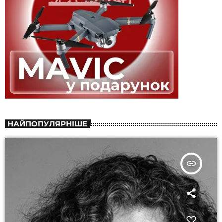
НАЙПОПУЛЯРНІШЕ
insert_link