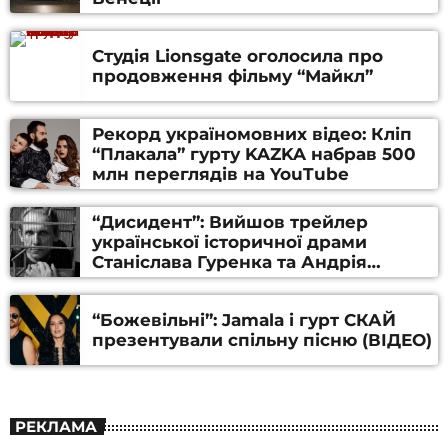
Студія Lionsgate оголосила про
продовження фільму “Майкл”
Рекорд україномовних відео: Кліп
“Плакала” гурту KAZKA набрав 500
млн переглядів на YouTube
“Дисидент”: Вийшов трейлер
української історичної драми
Станіслава Гуренка та Андрія
Алфьорова (ВІДЕО)
“Божевільні”: Jamala і гурт СКАЙ
презентували спільну пісню (ВІДЕО)
РЕКЛАМА