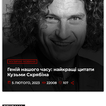
МУЗИЧНІ НОВИНИ
Геній нашого часу: найкращі цитати
Кузьми Скрябіна
today
5 ЛЮТОГО, 2023
22008
107