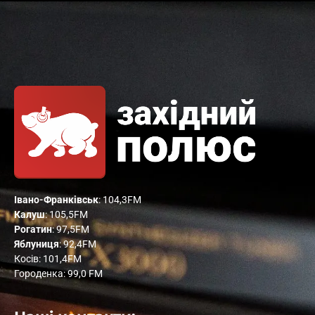
Івано-Франківськ
: 104,3FM
Калуш
: 105,5FM
Рогатин
: 97,5FM
Яблуниця
: 92,4FM
Косів: 101,4FM
Городенка: 99,0 FM