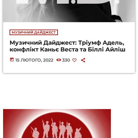
МУЗИЧНИЙ ДАЙДЖЕСТ
Музичний Дайджест: Тріумф Адель,
конфлікт Каньє Веста та Біллі Айліш
today
15 ЛЮТОГО, 2022
330