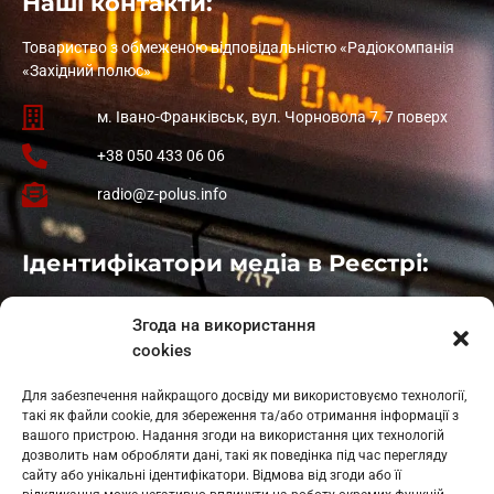
Наші контакти:
Товариство з обмеженою відповідальністю «Радіокомпанія
«Західний полюс»
м. Івано-Франківськ, вул. Чорновола 7, 7 поверх
+38 050 433 06 06
radio@z-polus.info
Ідентифікатори медіа в Реєстрі:
Івано-Франківськ
: L11-00661
Згода на використання
Калуш
: L11-01410
cookies
Рогатин
: L11-01801
Яблуниця
: L11-01720
Для забезпечення найкращого досвіду ми використовуємо технології,
Косів: L11-01805
такі як файли cookie, для збереження та/або отримання інформації з
Гарасимів: L11-02274
вашого пристрою. Надання згоди на використання цих технологій
дозволить нам обробляти дані, такі як поведінка під час перегляду
сайту або унікальні ідентифікатори. Відмова від згоди або її