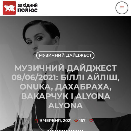
menu
МУЗИЧНИЙ ДАЙДЖЕСТ
МУЗИЧНИЙ ДАЙДЖЕСТ
08/06/2021: БІЛЛІ АЙЛІШ,
ONUKA, ДАХАБРАХА,
ВАКАРЧУК І ALYONA
ALYONA
9 ЧЕРВНЯ, 2021
157
today