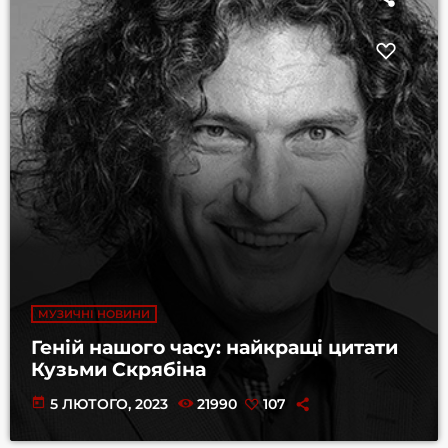
МУЗИЧНІ НОВИНИ
Геній нашого часу: найкращі цитати
Кузьми Скрябіна
today
5 ЛЮТОГО, 2023
21990
107