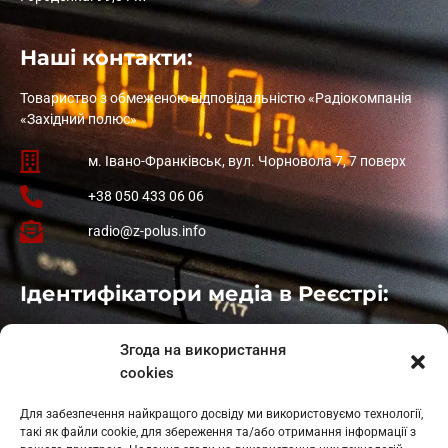
Наші контакти:
Товариство з обмеженою відповідальністю «Радіокомпанія
«Західний полюс»
м. Івано-Франківськ, вул. Чорновола 7, 7 поверх
+38 050 433 06 06
radio@z-polus.info
Ідентифікатори медіа в Реєстрі:
Івано-Франківськ
: L11-00661
Згода на використання
Калуш
: L11-01410
cookies
Рогатин
: L11-01801
Яблуниця
: L11-01720
Для забезпечення найкращого досвіду ми використовуємо технології,
Косів: L11-01805
такі як файли cookie, для збереження та/або отримання інформації з
Гарасимів: L11-02274