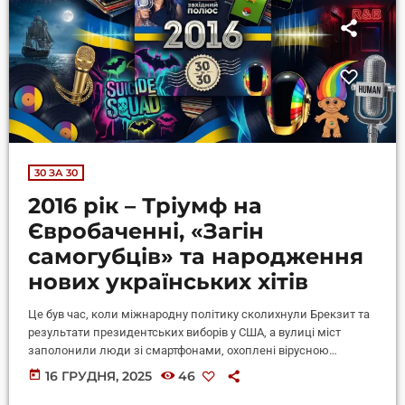
30 ЗА 30
2016 рік – Тріумф на
Євробаченні, «Загін
самогубців» та народження
нових українських хітів
Це був час, коли міжнародну політику сколихнули Брекзит та
результати президентських виборів у США, а вулиці міст
заполонили люди зі смартфонами, охоплені вірусною
лихоманкою гри Pokemon GO. Для України це був ще один
today
16 ГРУДНЯ, 2025
46
непростий рік боротьби на сході, політичних змін та
впровадження важливих антикорупційних реформ, зокрема е-