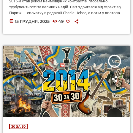
2015-й став роком неймовірних контрастів, глобальної
турбулентності та великих надій. Світ здригався від терактів у
Парижі — спочатку в редакції Charlie Hebdo, а потім у листопаді
в концерт-холі Bataclan. Для України це був рік важких
today
15 ГРУДНЯ, 2025
49
випробувань та важливих змін. Ми пережили трагедію
Дебальцевського котла та підписання других Мінських угод,
намагаючись стримати агресію на Сході. Водночас країна
почала змінюватися зсередини: на вулицях Києва з’явилася
нова патрульна поліція — символ довгоочікуваних реформ, […]
insert_link
30 ЗА 30