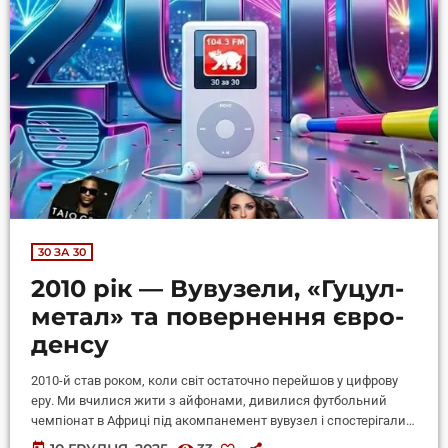
30 ЗА 30
2010 рік — Вувузели, «Гуцул-
метал» та повернення євро-
денсу
2010-й став роком, коли світ остаточно перейшов у цифрову
еру. Ми вчилися жити з айфонами, дивилися футбольний
чемпіонат в Африці під акомпанемент вувузел і спостерігали,
як YouTube народжує нових світових зірок. Музика стала
today