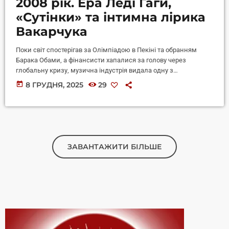
2008 рік. Ера Леді Гаги,
«Сутінки» та інтимна лірика
Вакарчука
Поки світ спостерігав за Олімпіадою в Пекіні та обранням
Барака Обами, а фінансисти хапалися за голову через
глобальну кризу, музична індустрія видала одну з
найяскравіших порцій хітів у 21 столітті. Це був час, коли поп-
today
8 ГРУДНЯ, 2025
29
музика стала агресивно-танцювальною, а інді-рок увірвався
на стадіони. Налаштовуємо приймачі на частоту спогадів —
ось що звучало з кожної праски у 2008-му!
https://youtube.com/watch?v=2Abk1jAONjw&list=PLcT-
eB6I8htswoktbumuGSFawnRqcUqPe Lady Gaga — Just Dance
Саме з цього треку розпочалася ера епатажу та […]
ЗАВАНТАЖИТИ БІЛЬШЕ