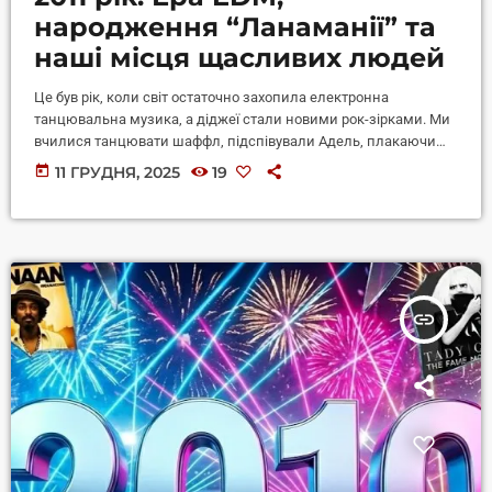
народження “Ланаманії” та
наші місця щасливих людей
Це був рік, коли світ остаточно захопила електронна
танцювальна музика, а діджеї стали новими рок-зірками. Ми
вчилися танцювати шаффл, підспівували Адель, плакаючи
про колишніх, і вперше почули, як звучить «сурокантри» із
today
11 ГРУДНЯ, 2025
19
Закарпаття. 2011-й став роком гучних колаборацій та
народження нових легенд
insert_link