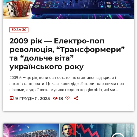
30 ЗА 30
2009 рік — Електро-поп
революція, “Трансформери”
та “дольче віта”
українського року
2009-й — це рік, коли світ остаточно оговтався від кризи і
захотів танцювати. Це час, коли діджеї стали головними поп-
зірками, а українська музика видала порцію хітів, які ми
співаємо в караоке й досі. Ми продовжуємо наш марафон до
today
9 ГРУДНЯ, 2025
18
30-річчя радіостанції "Західний Полюс" і згадуємо 30 треків, які
зробили цей рік незабутнім. https://youtube.com/watch?
v=uSD4vsh1zDA&list=PLcT-eB6I8htt1JWXZVHTN8UNC-kQSkprO
The Black Eyed Peas — I Gotta Feeling Абсолютний рекордсмен
того часу, який протримався на вершині чарту Billboard […]