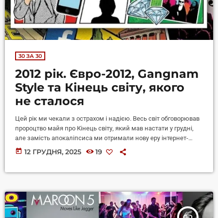
30 ЗА 30
2012 рік. Євро-2012, Gangnam
Style та Кінець світу, якого
не сталося
Цей рік ми чекали з острахом і надією. Весь світ обговорював
пророцтво майя про Кінець світу, який мав настати у грудні,
але замість апокаліпсиса ми отримали нову еру інтернет-
мемів. Для України це був рік великого футболу — ми разом із
today
12 ГРУДНЯ, 2025
19
Польщею приймали Євро-2012, і вся країна жила в ритмі
Endless Summer. В музиці це був час, коли інді-поп штурмував
чарти, YouTube почав диктувати світові тренди (привіт, PSY!), а
українська сцена […]
insert_link