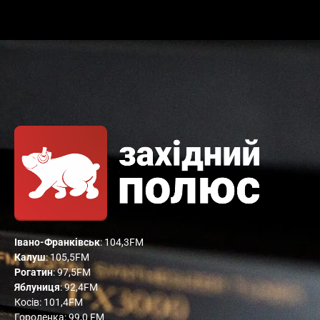
Івано-Франківськ
: 104,3FM
Калуш
: 105,5FM
Рогатин
: 97,5FM
Яблуниця
: 92,4FM
Косів: 101,4FM
Городенка: 99,0 FM