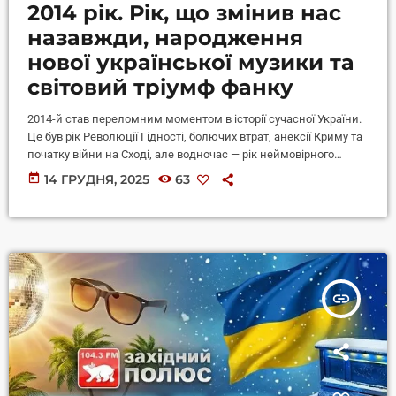
2014 рік. Рік, що змінив нас
назавжди, народження
нової української музики та
світовий тріумф фанку
2014-й став переломним моментом в історії сучасної України.
Це був рік Революції Гідності, болючих втрат, анексії Криму та
початку війни на Сході, але водночас — рік неймовірного
національного піднесення та самоідентифікації. У той час, як
today
14 ГРУДНЯ, 2025
63
світ танцював під безтурботний фанк Бруно Марса та
підспівував Фареллу Вільямсу, українська музика
подорослішала за одну мить. В ефірі «Західного Полюсу»
з’явилися пісні, що стали саундтреками нашої боротьби, а
поруч із ними народжувався абсолютно новий, […]
insert_link