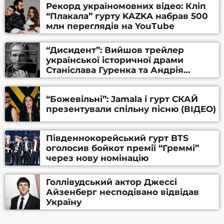
Рекорд україномовних відео: Кліп
“Плакала” гурту KAZKA набрав 500
млн переглядів на YouTube
“Дисидент”: Вийшов трейлер
української історичної драми
Станіслава Гуренка та Андрія
Алфьорова (ВІДЕО)
“Божевільні”: Jamala і гурт СКАЙ
презентували спільну пісню (ВІДЕО)
Південнокорейський гурт BTS
оголосив бойкот премії “Греммі”
через нову номінацію
Голлівудський актор Джессі
Айзенберг несподівано відвідав
Україну