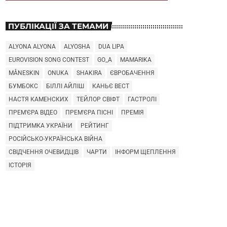
ПУБЛІКАЦІЇ ЗА ТЕМАМИ
ALYONA ALYONA
ALYOSHA
DUA LIPA
EUROVISION SONG CONTEST
GO_A
MAMARIKA
MÅNESKIN
ONUKA
SHAKIRA
ЄВРОБАЧЕННЯ
БУМБОКС
БІЛЛІ АЙЛІШ
КАНЬЄ ВЕСТ
НАСТЯ КАМЕНСКИХ
ТЕЙЛОР СВІФТ
ГАСТРОЛІ
ПРЕМ'ЄРА ВІДЕО
ПРЕМ'ЄРА ПІСНІ
ПРЕМІЯ
ПІДТРИМКА УКРАЇНИ
РЕЙТИНГ
РОСІЙСЬКО-УКРАЇНСЬКА ВІЙНА
СВІДЧЕННЯ ОЧЕВИДЦІВ
ЧАРТИ
ІНФОРМ ЩЕПЛЕННЯ
ІСТОРІЯ