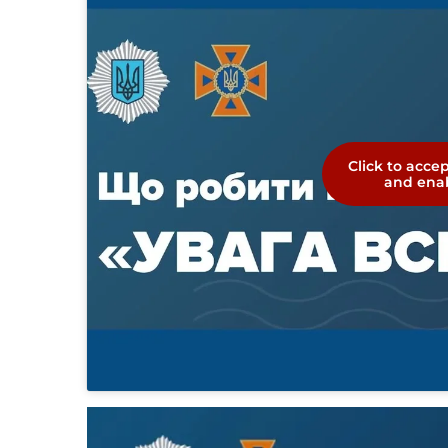
Click to acce
and enab