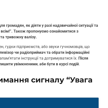
ля громадян, як діяти у разі надзвичайної ситуації та
 всім!”. Також пропонуємо ознайомитися з
та тривожну валізу.
ен, гудки підприємств, або звуки гучномовців, що
елевізор чи радіоприймач та обрати інформаційні
апам’ятати інструкції та дотримуватися їх.
Після
залишити увімкненими
,
аби бути в курсі подій
.
имання сигналу “Увага