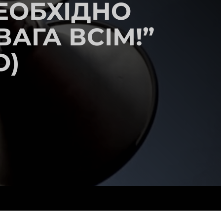
ЕОБХІДНО
ВАГА ВСІМ!”
О)