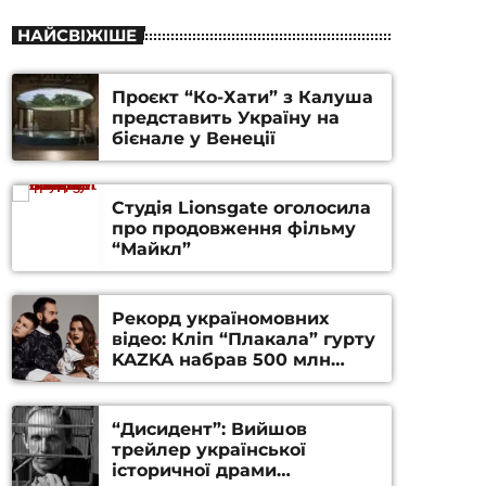
НАЙСВІЖІШЕ
Проєкт “Ко-Хати” з Калуша
представить Україну на
бієнале у Венеції
Студія Lionsgate оголосила
про продовження фільму
“Майкл”
Рекорд україномовних
відео: Кліп “Плакала” гурту
KAZKA набрав 500 млн
переглядів на YouTube
“Дисидент”: Вийшов
трейлер української
історичної драми