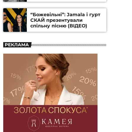
Станіслава Гуренка та
Андрія Алфьорова (ВІДЕО)
“Божевільні”: Jamala і гурт
СКАЙ презентували
спільну пісню (ВІДЕО)
РЕКЛАМА