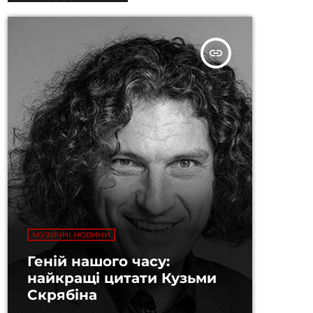
insert_link
МУЗИЧНІ НОВИНИ
Геній нашого часу:
найкращі цитати Кузьми
Скрябіна