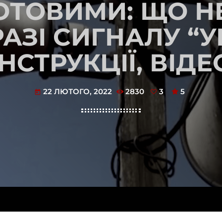
ГОТОВИМИ: ЩО Н
АЗІ СИГНАЛУ “У
ІНСТРУКЦІЇ, ВІДЕ
22 ЛЮТОГО, 2022
2830
3
5
today