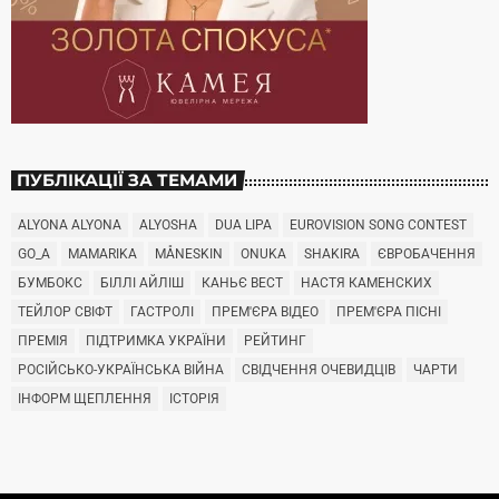
ПУБЛІКАЦІЇ ЗА ТЕМАМИ
ALYONA ALYONA
ALYOSHA
DUA LIPA
EUROVISION SONG CONTEST
GO_A
MAMARIKA
MÅNESKIN
ONUKA
SHAKIRA
ЄВРОБАЧЕННЯ
БУМБОКС
БІЛЛІ АЙЛІШ
КАНЬЄ ВЕСТ
НАСТЯ КАМЕНСКИХ
ТЕЙЛОР СВІФТ
ГАСТРОЛІ
ПРЕМ'ЄРА ВІДЕО
ПРЕМ'ЄРА ПІСНІ
ПРЕМІЯ
ПІДТРИМКА УКРАЇНИ
РЕЙТИНГ
РОСІЙСЬКО-УКРАЇНСЬКА ВІЙНА
СВІДЧЕННЯ ОЧЕВИДЦІВ
ЧАРТИ
ІНФОРМ ЩЕПЛЕННЯ
ІСТОРІЯ