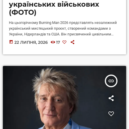
українських військових
(ФОТО)
На цьогорічному Burning Man 2026 представлять незалежний
український мистецький проєкт, створений командами з
України, Нідерландів та США. Він присвячений цивільним
українцям, які стали на захист України зі зброєю в руках, а
today
22 ЛИПНЯ, 2026
17
також в пам’ять про загиблого митця і військового Захара
Захарова. Автори проєкту HERO ARMOR (Герой у броні)
визначають його як символічну скульптуру про пам’ять,
внутрішню силу та людську здатність продовжувати історії
тих, кого вже немає поруч, повідомляє NV з […]
insert_link