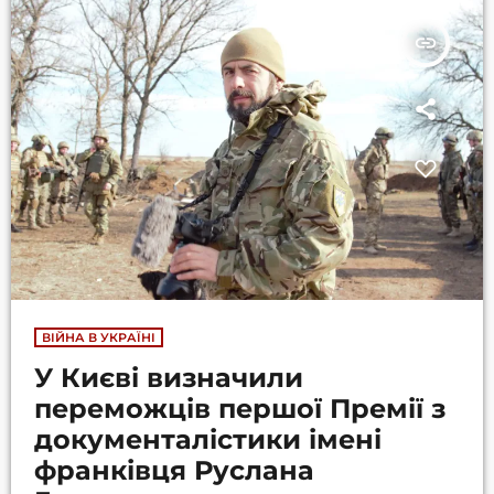
insert_link
ВІЙНА В УКРАЇНІ
У Києві визначили
переможців першої Премії з
документалістики імені
франківця Руслана