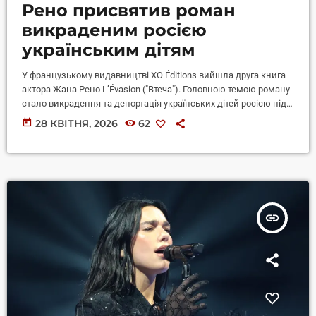
Рено присвятив роман
викраденим росією
українським дітям
У французькому видавництві XO Éditions вийшла друга книга
актора Жана Рено L’Évasion ("Втеча"). Головною темою роману
стало викрадення та депортація українських дітей росією під
час війни. На сайті видавництва зазначено, що роман
today
28 КВІТНЯ, 2026
62
поєднує елементи шпигунського трилера з документальною
основою, а також натхненний подіями війни Росії проти
України, покликаний привернути увагу міжнародної спільноти
до проблеми незаконної депортації дітей, повідомляє
Суспільне Культура. У центрі сюжету — колишня масажистка
Емма, яку вербує французька […]
insert_link