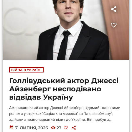
ВІЙНА В УКРАЇНІ
Голлівудський актор Джессі
Айзенберг несподівано
відвідав Україну
Американський актор Джессі Айзенберг, відомий головними
ролями у стрічках "Соціальна мережа" та "Ілюзія обману",
здійснив неанонсований візит до України. Він прибув з
гуманітарною місією. Фото з Джессі Айзенбергом було
today
31 ЛИПНЯ, 2026
23
опубліковано на сторінці благодійної ініціативи The Campfire