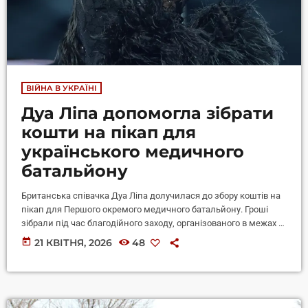
ВІЙНА В УКРАЇНІ
Дуа Ліпа допомогла зібрати
кошти на пікап для
українського медичного
батальйону
Британська співачка Дуа Ліпа долучилася до збору коштів на
пікап для Першого окремого медичного батальйону. Гроші
зібрали під час благодійного заходу, організованого в межах її
медіапроєкту Service95. Про це розповіли у батальйоні,
today
21 КВІТНЯ, 2026
48
повідомляє Суспільне Культура. View this post on Instagram A
post shared by Перший окремий медичний батальйон
(@1med.army) "Ймовірність того, що Дуа Ліпа допоможе зі
збором коштів на автомобіль для нашого підрозділу не буде
велика… Але вона ніколи і […]