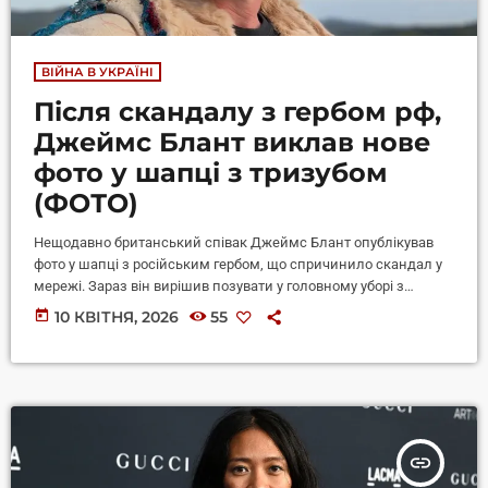
ВІЙНА В УКРАЇНІ
Після скандалу з гербом рф,
Джеймс Блант виклав нове
фото у шапці з тризубом
(ФОТО)
Нещодавно британський співак Джеймс Блант опублікував
фото у шапці з російським гербом, що спричинило скандал у
мережі. Зараз він вирішив позувати у головному уборі з
українським тризубом. Відповідне фото він опублікував у
today
10 КВІТНЯ, 2026
55
соціальній мережі Threads, повідомляє Еспресо. "Отримав
нову шапку", — написав співак. View on Threads Жодних
пояснень щодо походження головного убору Блант не додав.
Водночас його попередній допис із шапкою з гербом рф досі
залишається в профілі. Нагадаємо, Джеймс […]
insert_link