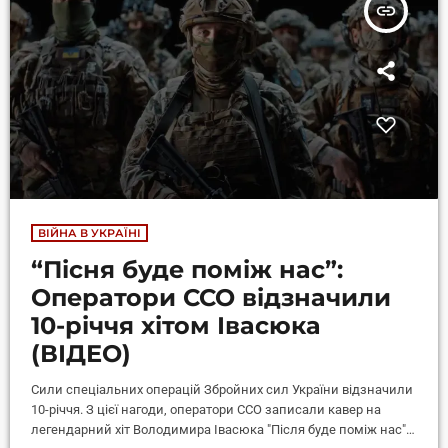
insert_link
ВІЙНА В УКРАЇНІ
“Пісня буде поміж нас”:
Оператори ССО відзначили
10-річчя хітом Івасюка
(ВІДЕО)
Сили спеціальних операцій Збройних сил України відзначили
10-річчя. З цієї нагоди, оператори ССО записали кавер на
легендарний хіт Володимира Івасюка "Після буде поміж нас".