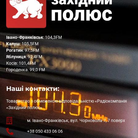
Івано-Франківськ
: 104,3FM
Калуш
: 105,5FM
Рогатин
: 97,5FM
Яблуниця
: 92,4FM
Косів: 101,4FM
Городенка: 99,0 FM
Наші контакти:
Товариство з обмеженою відповідальністю «Радіокомпанія
«Західний полюс»
м. Івано-Франківськ, вул. Чорновола 7, 7 поверх
+38 050 433 06 06