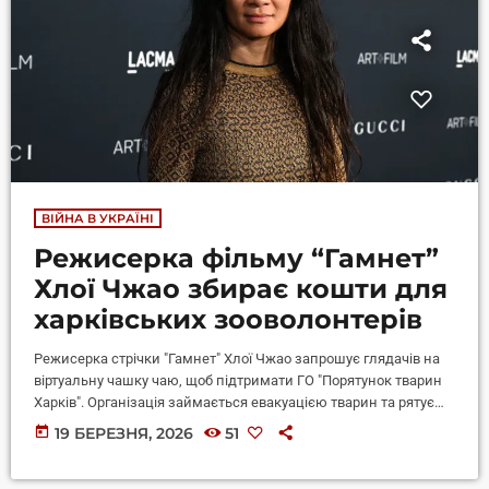
ВІЙНА В УКРАЇНІ
Режисерка фільму “Гамнет”
Хлої Чжао збирає кошти для
харківських зооволонтерів
Режисерка стрічки "Гамнет" Хлої Чжао запрошує глядачів на
віртуальну чашку чаю, щоб підтримати ГО "Порятунок тварин
Харків". Організація займається евакуацією тварин та рятує
їхні життя. За умовами, усі охочі поспілкуватися з Чжао беруть
today
19 БЕРЕЗНЯ, 2026
51
участь в аукціоні. Хто зробить найбільшу ставку, зможе одну
годину поговорити з Хлоєю через Zoom. Аукціон уже