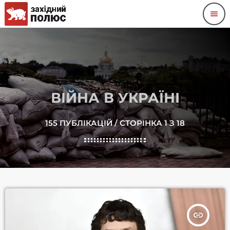
menu
ВІЙНА В УКРАЇНІ
155 ПУБЛІКАЦІЙ / СТОРІНКА 1 З 18
insert_link