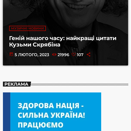
МУЗИЧНІ НОВИНИ
Геній нашого часу: найкращі цитати
Кузьми Скрябіна
today
5 ЛЮТОГО, 2023
21996
107
РЕКЛАМА