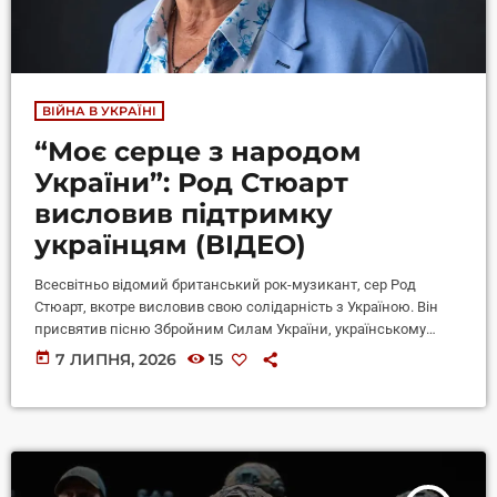
ВІЙНА В УКРАЇНІ
“Моє серце з народом
України”: Род Стюарт
висловив підтримку
українцям (ВІДЕО)
Всесвітньо відомий британський рок-музикант, сер Род
Стюарт, вкотре висловив свою солідарність з Україною. Він
присвятив пісню Збройним Силам України, українському
народу та президенту Володимиру Зеленському. Під час свого
today
7 ЛИПНЯ, 2026
15
нещодавнього концерту в Стокгольмі 81-річний
артист виконав культовий хіт The Rhythm of My Heart,
зробивши акцент на незламності українців у боротьбі проти
російської агресії, інформують Букви. Зі сцени співак
наголосив, що захоплюється мужністю українців, які ведуть
виснажливу боротьбу, що за тривалістю вже наближається […]