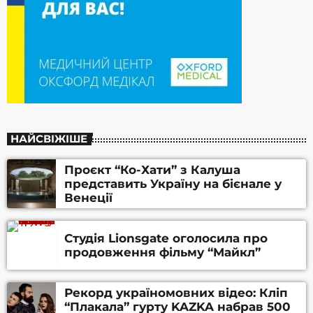
НАЙСВІЖІШЕ
Проєкт “Ко-Хати” з Калуша
представить Україну на бієнале у
Венеції
Студія Lionsgate оголосила про
продовження фільму “Майкл”
Рекорд україномовних відео: Кліп
“Плакала” гурту KAZKA набрав 500