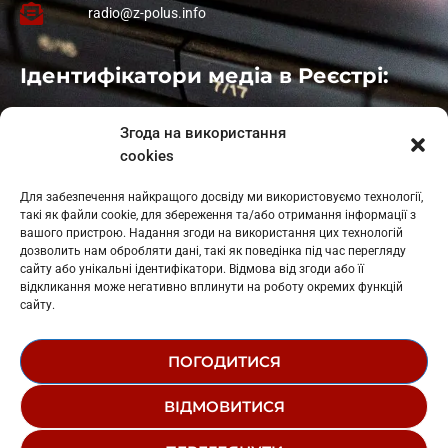
radio@z-polus.info
Ідентифікатори медіа в Реєстрі:
Івано-Франківськ
: L11-00661
Згода на використання
Калуш
: L11-01410
cookies
Рогатин
: L11-01801
Яблуниця
: L11-01720
Для забезпечення найкращого досвіду ми використовуємо технології,
Косів: L11-01805
такі як файли cookie, для збереження та/або отримання інформації з
Гарасимів: L11-02274
вашого пристрою. Надання згоди на використання цих технологій
дозволить нам обробляти дані, такі як поведінка під час перегляду
сайту або унікальні ідентифікатори. Відмова від згоди або її
відкликання може негативно вплинути на роботу окремих функцій
сайту.
ПОГОДИТИСЯ
© 1995-2026 РК «ЗАХІДНИЙ ПОЛЮС»
ВІДМОВИТИСЯ
ЛОГОТИП
РЕДАКЦІЙНИЙ СТАТУТ