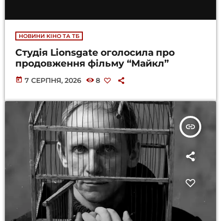
НОВИНИ КІНО ТА ТБ
Студія Lionsgate оголосила про
продовження фільму “Майкл”
today
7 СЕРПНЯ, 2026
8
insert_link