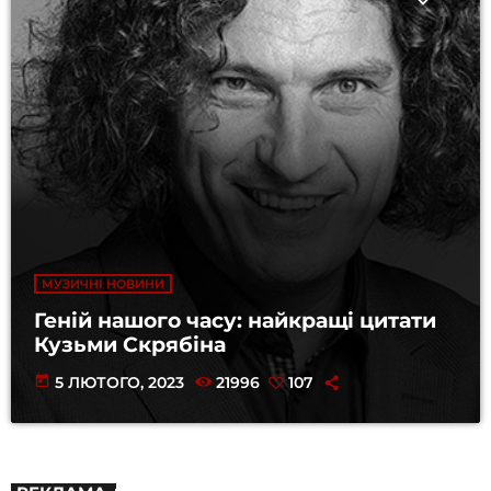
МУЗИЧНІ НОВИНИ
Геній нашого часу: найкращі цитати
Кузьми Скрябіна
today
5 ЛЮТОГО, 2023
21996
107