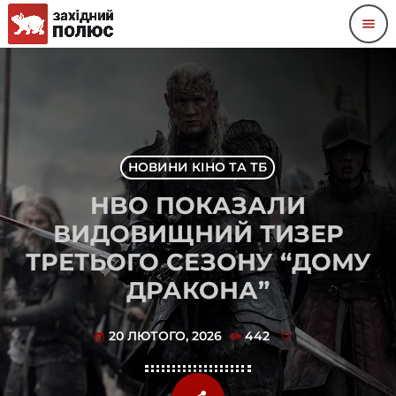
menu
НОВИНИ КІНО ТА ТБ
HBO ПОКАЗАЛИ
ВИДОВИЩНИЙ ТИЗЕР
ТРЕТЬОГО СЕЗОНУ “ДОМУ
ДРАКОНА”
20 ЛЮТОГО, 2026
442
today