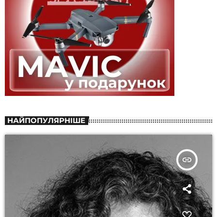
НАЙПОПУЛЯРНІШЕ
insert_link