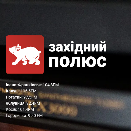
Івано-Франківськ
: 104,3FM
Калуш
: 105,5FM
Рогатин
: 97,5FM
Яблуниця
: 92,4FM
Косів: 101,4FM
Городенка: 99,0 FM