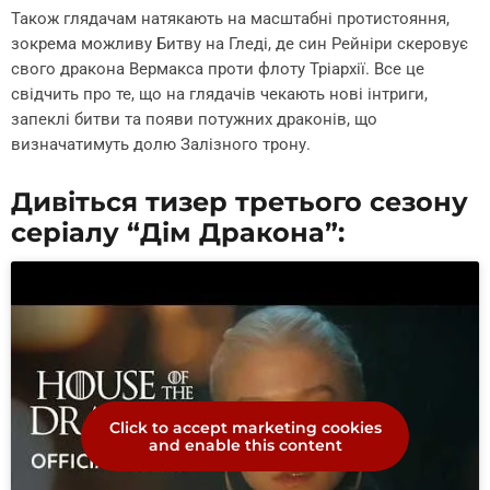
Також глядачам натякають на масштабні протистояння,
зокрема можливу Битву на Гледі, де син Рейніри скеровує
свого дракона Вермакса проти флоту Тріархії. Все це
свідчить про те, що на глядачів чекають нові інтриги,
запеклі битви та появи потужних драконів, що
визначатимуть долю Залізного трону.
Дивіться тизер третього сезону
серіалу “Дім Дракона”:
Click to accept marketing cookies
and enable this content