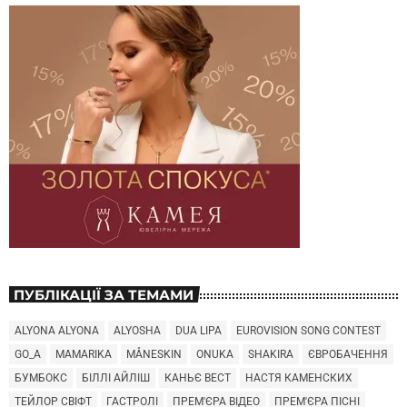
ПУБЛІКАЦІЇ ЗА ТЕМАМИ
ALYONA ALYONA
ALYOSHA
DUA LIPA
EUROVISION SONG CONTEST
GO_A
MAMARIKA
MÅNESKIN
ONUKA
SHAKIRA
ЄВРОБАЧЕННЯ
БУМБОКС
БІЛЛІ АЙЛІШ
КАНЬЄ ВЕСТ
НАСТЯ КАМЕНСКИХ
ТЕЙЛОР СВІФТ
ГАСТРОЛІ
ПРЕМ'ЄРА ВІДЕО
ПРЕМ'ЄРА ПІСНІ