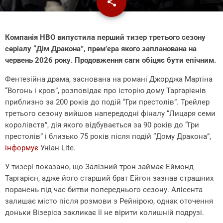
share
email
Компанія HBO випустила перший тизер третього сезону
серіалу “Дім Дракона”, прем’єра якого запланована на
червень 2026 року. Продовження саги обіцяє бути епічним.
Фентезійна драма, заснована на романі Джорджа Мартіна
“Вогонь і кров”, розповідає про історію дому Таргарієнів
приблизно за 200 років до подій “Гри престолів”. Трейлер
третього сезону вийшов напередодні фіналу “Лицаря семи
королівств”, дія якого відбувається за 90 років до “Гри
престолів” і близько 75 років після подій “Дому Дракона”,
інформує
Уніан Lite.
У тизері показано, що Залізний трон займає Еймонд
Таргарієн, адже його старший брат Ейгон зазнав страшних
поранень під час битви попереднього сезону. Алісента
залишає місто після розмови з Рейнірою, однак оточення
доньки Візеріса закликає її не вірити колишній подрузі.