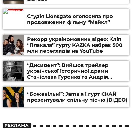
Студія Lionsgate оголосила про
продовження фільму “Майкл”
Рекорд україномовних відео: Кліп
“Плакала” гурту KAZKA набрав 500
млн переглядів на YouTube
“Дисидент”: Вийшов трейлер
української історичної драми
Станіслава Гуренка та Андрія
Алфьорова (ВІДЕО)
“Божевільні”: Jamala і гурт СКАЙ
презентували спільну пісню (ВІДЕО)
РЕКЛАМА