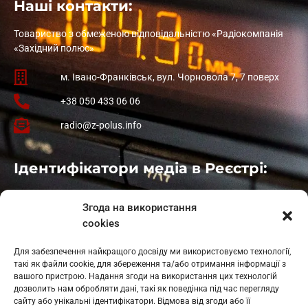
Наші контакти:
Товариство з обмеженою відповідальністю «Радіокомпанія
«Західний полюс»
м. Івано-Франківськ, вул. Чорновола 7, 7 поверх
+38 050 433 06 06
radio@z-polus.info
Ідентифікатори медіа в Реєстрі:
Івано-Франківськ
: L11-00661
Згода на використання
Калуш
: L11-01410
cookies
Рогатин
: L11-01801
Яблуниця
: L11-01720
Для забезпечення найкращого досвіду ми використовуємо технології,
Косів: L11-01805
такі як файли cookie, для збереження та/або отримання інформації з
Гарасимів: L11-02274
вашого пристрою. Надання згоди на використання цих технологій
дозволить нам обробляти дані, такі як поведінка під час перегляду
сайту або унікальні ідентифікатори. Відмова від згоди або її