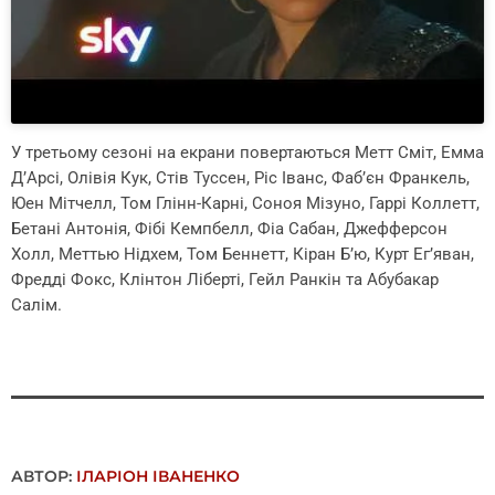
У третьому сезоні на екрани повертаються Метт Сміт, Емма
Д’Арсі, Олівія Кук, Стів Туссен, Ріс Іванс, Фаб’єн Франкель,
Юен Мітчелл, Том Глінн-Карні, Соноя Мізуно, Гаррі Коллетт,
Бетані Антонія, Фібі Кемпбелл, Фіа Сабан, Джефферсон
Холл, Меттью Нідхем, Том Беннетт, Кіран Б’ю, Курт Ег’яван,
Фредді Фокс, Клінтон Ліберті, Гейл Ранкін та Абубакар
Салім.
АВТОР:
ІЛАРІОН ІВАНЕНКО