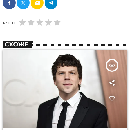
email
RATE IT
СХОЖЕ
insert_link