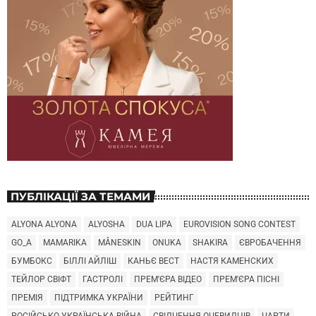
ПУБЛІКАЦІЇ ЗА ТЕМАМИ
ALYONA ALYONA
ALYOSHA
DUA LIPA
EUROVISION SONG CONTEST
GO_A
MAMARIKA
MÅNESKIN
ONUKA
SHAKIRA
ЄВРОБАЧЕННЯ
БУМБОКС
БІЛЛІ АЙЛІШ
КАНЬЄ ВЕСТ
НАСТЯ КАМЕНСКИХ
ТЕЙЛОР СВІФТ
ГАСТРОЛІ
ПРЕМ'ЄРА ВІДЕО
ПРЕМ'ЄРА ПІСНІ
ПРЕМІЯ
ПІДТРИМКА УКРАЇНИ
РЕЙТИНГ