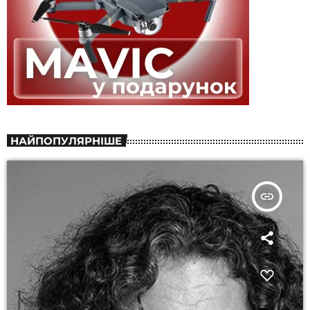
НАЙПОПУЛЯРНІШЕ
insert_link