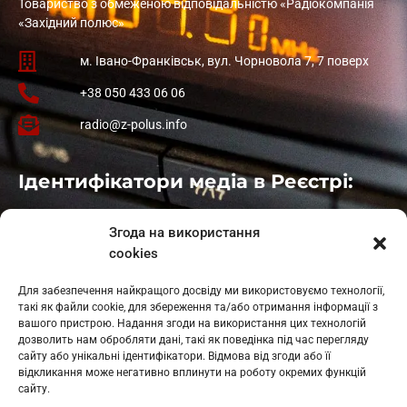
Товариство з обмеженою відповідальністю «Радіокомпанія
«Західний полюс»
м. Івано-Франківськ, вул. Чорновола 7, 7 поверх
+38 050 433 06 06
radio@z-polus.info
Ідентифікатори медіа в Реєстрі:
Івано-Франківськ
: L11-00661
Згода на використання
Калуш
: L11-01410
cookies
Рогатин
: L11-01801
Яблуниця
: L11-01720
Для забезпечення найкращого досвіду ми використовуємо технології,
Косів: L11-01805
такі як файли cookie, для збереження та/або отримання інформації з
Гарасимів: L11-02274
вашого пристрою. Надання згоди на використання цих технологій
дозволить нам обробляти дані, такі як поведінка під час перегляду
сайту або унікальні ідентифікатори. Відмова від згоди або її
відкликання може негативно вплинути на роботу окремих функцій
сайту.