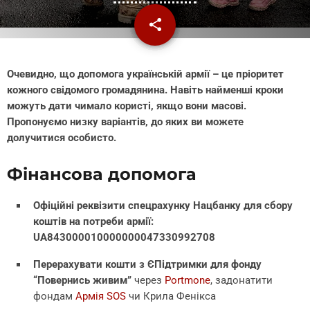
share
email
1
Очевидно, що допомога українській армії – це пріоритет
кожного свідомого громадянина. Навіть найменші кроки
можуть дати чимало користі, якщо вони масові.
Пропонуємо низку варіантів, до яких ви можете
долучитися особисто.
Фінансова допомога
Офіційні реквізити спецрахунку Нацбанку для сбору
коштів на потреби армії:
UA843000010000000047330992708
Перерахувати кошти з ЄПідтримки для фонду
“Повернись живим”
через
Portmone
, задонатити
фондам
Армія SOS
чи Крила Фенікса