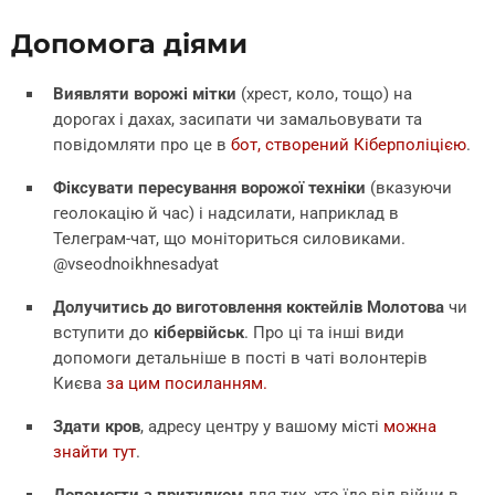
Допомога діями
Виявляти ворожі мітки
(хрест, коло, тощо) на
дорогах і дахах, засипати чи замальовувати та
повідомляти про це в
бот, створений Кіберполіцією
.
Фіксувати пересування ворожої техніки
(вказуючи
геолокацію й час) і надсилати, наприклад в
Телеграм-чат, що моніториться силовиками.
@vseodnoikhnesadyat
Долучитись до виготовлення
коктейлів Молотова
чи
вступити до
кібервійськ
. Про ці та інші види
допомоги детальніше в пості в чаті волонтерів
Києва
за цим посиланням.
Здати
кров
, адресу центру у вашому місті
можна
знайти тут
.