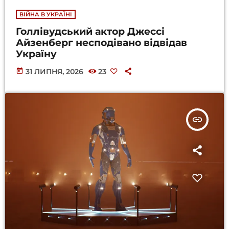
ВІЙНА В УКРАЇНІ
Голлівудський актор Джессі
Айзенберг несподівано відвідав
Україну
today
31 ЛИПНЯ, 2026
23
insert_link