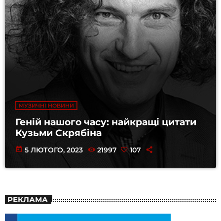
МУЗИЧНІ НОВИНИ
Геній нашого часу: найкращі цитати
Кузьми Скрябіна
today
5 ЛЮТОГО, 2023
21997
107
РЕКЛАМА