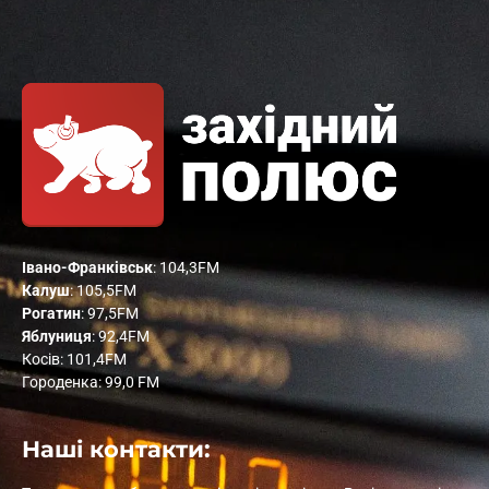
Івано-Франківськ
: 104,3FM
Калуш
: 105,5FM
Рогатин
: 97,5FM
Яблуниця
: 92,4FM
Косів: 101,4FM
Городенка: 99,0 FM
Наші контакти: