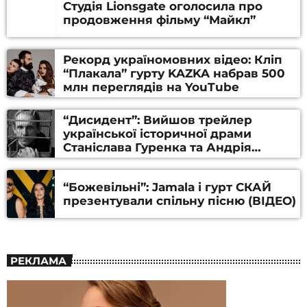
Студія Lionsgate оголосила про
продовження фільму “Майкл”
Рекорд україномовних відео: Кліп
“Плакала” гурту KAZKA набрав 500
млн переглядів на YouTube
“Дисидент”: Вийшов трейлер
української історичної драми
Станіслава Гуренка та Андрія
Алфьорова (ВІДЕО)
“Божевільні”: Jamala і гурт СКАЙ
презентували спільну пісню (ВІДЕО)
РЕКЛАМА