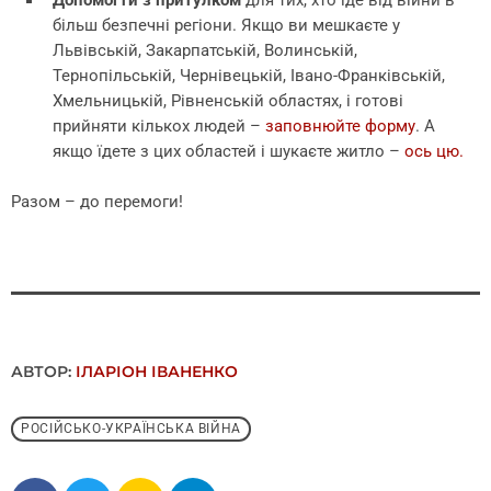
Допомогти з притулком
для тих, хто їде від війни в
більш безпечні регіони. Якщо ви мешкаєте у
Львівській, Закарпатській, Волинській,
Тернопільській, Чернівецькій, Івано-Франківській,
Хмельницькій, Рівненській областях, і готові
прийняти кількох людей –
заповнюйте форму
. А
якщо їдете з цих областей і шукаєте житло –
ось цю.
Разом – до перемоги!
АВТОР:
ІЛАРІОН ІВАНЕНКО
РОСІЙСЬКО-УКРАЇНСЬКА ВІЙНА