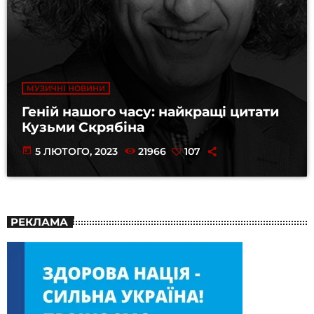
МУЗИЧНІ НОВИНИ
Геній нашого часу: найкращі цитати
Кузьми Скрябіна
today
5 ЛЮТОГО, 2023
21966
107
РЕКЛАМА