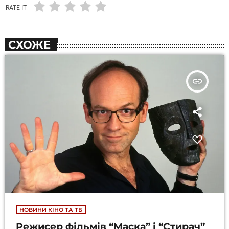
RATE IT
СХОЖЕ
insert_link
НОВИНИ КІНО ТА ТБ
Режисер фільмів “Маска” і “Стирач”