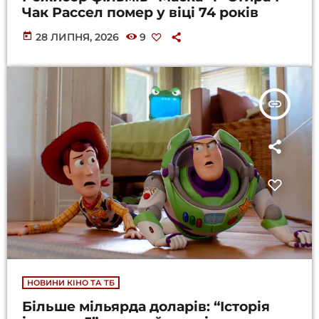
Чак Рассел помер у віці 74 років
today
28 ЛИПНЯ, 2026
9
insert_link
НОВИНИ КІНО ТА ТБ
Більше мільярда доларів: “Історія