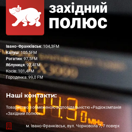
Івано-Франківськ
: 104,3FM
Калуш
: 105,5FM
Рогатин
: 97,5FM
Яблуниця
: 92,4FM
Косів: 101,4FM
Городенка: 99,0 FM
Наші контакти:
Товариство з обмеженою відповідальністю «Радіокомпанія
«Західний полюс»
м. Івано-Франківськ, вул. Чорновола 7, 7 поверх