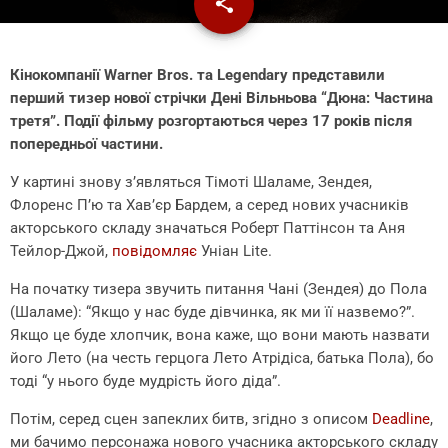
share
email
Кінокомпанії Warner Bros. та Legendary представили
перший тизер нової стрічки Дені Вільньова “Дюна: Частина
третя”. Події фільму розгортаються через 17 років після
попередньої частини.
У картині знову з’являться Тімоті Шаламе, Зендея,
Флоренс П’ю та Хав’єр Бардем, а серед нових учасників
акторського складу значаться Роберт Паттінсон та Аня
Тейлор-Джой,
повідомляє
Уніан Lite.
На початку тизера звучить питання Чані (Зендея) до Пола
(Шаламе): “Якщо у нас буде дівчинка, як ми її назвемо?”.
Якщо це буде хлопчик, вона каже, що вони мають назвати
його Лето (на честь герцога Лето Атрідіса, батька Пола), бо
тоді “у нього буде мудрість його діда”.
Потім, серед сцен запеклих битв, згідно з описом
Deadline
,
ми бачимо персонажа нового учасника акторського складу