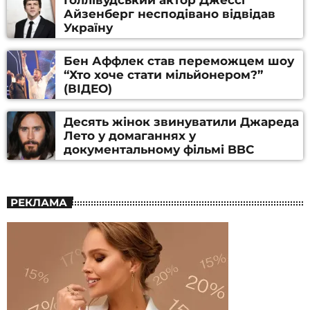
Айзенберг несподівано відвідав
Україну
Бен Аффлек став переможцем шоу
“Хто хоче стати мільйонером?”
(ВІДЕО)
Десять жінок звинуватили Джареда
Лето у домаганнях у
документальному фільмі BBC
РЕКЛАМА