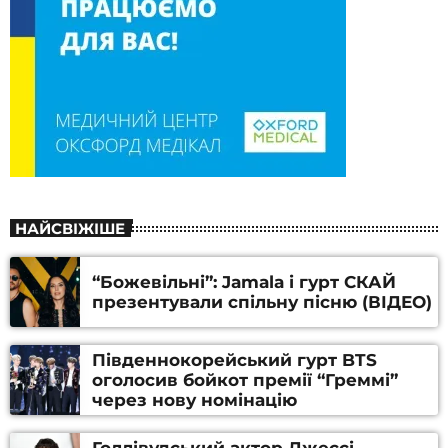
НАЙСВІЖІШЕ
“Божевільні”: Jamala і гурт СКАЙ
презентували спільну пісню (ВІДЕО)
Південнокорейський гурт BTS
оголосив бойкот премії “Греммі”
через нову номінацію
Голлівудський актор Джессі