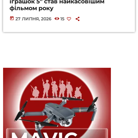
іграшок 5” став найкасовішим
фільмом року
today
27 ЛИПНЯ, 2026
15