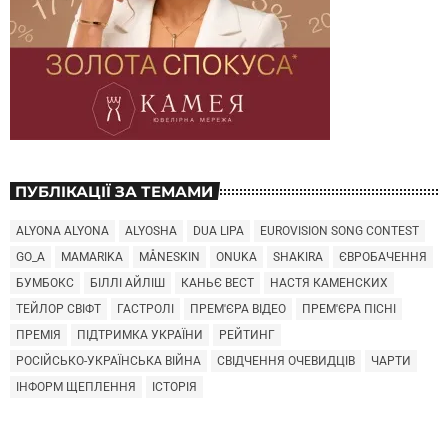
ПУБЛІКАЦІЇ ЗА ТЕМАМИ
ALYONA ALYONA
ALYOSHA
DUA LIPA
EUROVISION SONG CONTEST
GO_A
MAMARIKA
MÅNESKIN
ONUKA
SHAKIRA
ЄВРОБАЧЕННЯ
БУМБОКС
БІЛЛІ АЙЛІШ
КАНЬЄ ВЕСТ
НАСТЯ КАМЕНСКИХ
ТЕЙЛОР СВІФТ
ГАСТРОЛІ
ПРЕМ'ЄРА ВІДЕО
ПРЕМ'ЄРА ПІСНІ
ПРЕМІЯ
ПІДТРИМКА УКРАЇНИ
РЕЙТИНГ
РОСІЙСЬКО-УКРАЇНСЬКА ВІЙНА
СВІДЧЕННЯ ОЧЕВИДЦІВ
ЧАРТИ
ІНФОРМ ЩЕПЛЕННЯ
ІСТОРІЯ