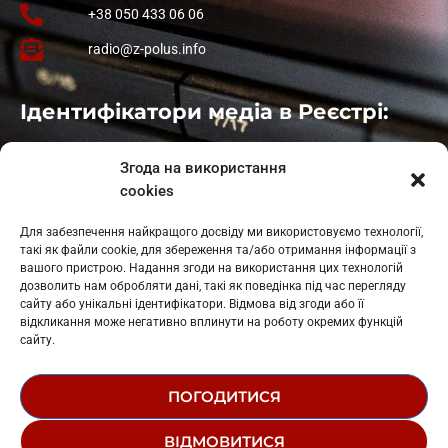
+38 050 433 06 06
radio@z-polus.info
Ідентифікатори медіа в Реєстрі:
Івано-Франківськ
: L11-00661
Згода на використання
Калуш
: L11-01410
cookies
Рогатин
: L11-01801
Яблуниця
: L11-01720
Для забезпечення найкращого досвіду ми використовуємо технології,
Косів: L11-01805
такі як файли cookie, для збереження та/або отримання інформації з
Гарасимів: L11-02274
вашого пристрою. Надання згоди на використання цих технологій
дозволить нам обробляти дані, такі як поведінка під час перегляду
сайту або унікальні ідентифікатори. Відмова від згоди або її
відкликання може негативно вплинути на роботу окремих функцій
сайту.
ПОГОДИТИСЯ
© 1995-2026 РК «ЗАХІДНИЙ ПОЛЮС»
ВІДМОВИТИСЯ