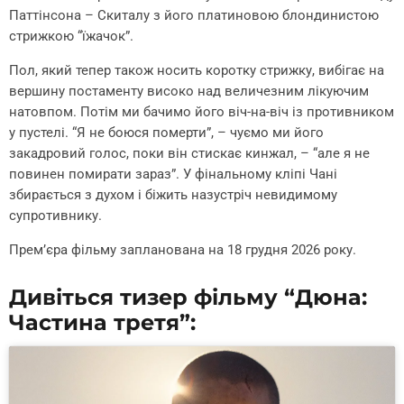
Паттінсона – Скиталу з його платиновою блондинистою
стрижкою “їжачок”.
Пол, який тепер також носить коротку стрижку, вибігає на
вершину постаменту високо над величезним лікуючим
натовпом. Потім ми бачимо його віч-на-віч із противником
у пустелі. “Я не боюся померти”, – чуємо ми його
закадровий голос, поки він стискає кинжал, – “але я не
повинен помирати зараз”. У фінальному кліпі Чані
збирається з духом і біжить назустріч невидимому
супротивнику.
Прем’єра фільму запланована на 18 грудня 2026 року.
Дивіться тизер фільму “Дюна:
Частина третя”: