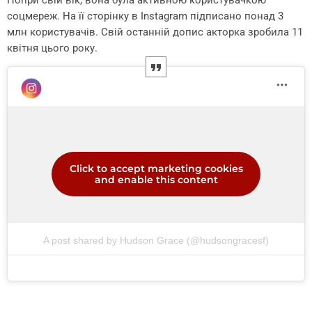
Попри свій вік, вона була активною користувачкою
соцмереж. На її сторінку в Instagram підписано понад 3
млн користувачів. Свій останній допис акторка зробила 11
квітня цього року.
Click to accept marketing cookies
and enable this content
A post shared by Hudson Grace (@hudsongracesf)