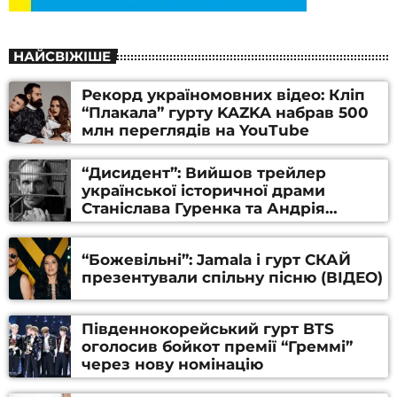
НАЙСВІЖІШЕ
Рекорд україномовних відео: Кліп
“Плакала” гурту KAZKA набрав 500
млн переглядів на YouTube
“Дисидент”: Вийшов трейлер
української історичної драми
Станіслава Гуренка та Андрія
Алфьорова (ВІДЕО)
“Божевільні”: Jamala і гурт СКАЙ
презентували спільну пісню (ВІДЕО)
Південнокорейський гурт BTS
оголосив бойкот премії “Греммі”
через нову номінацію