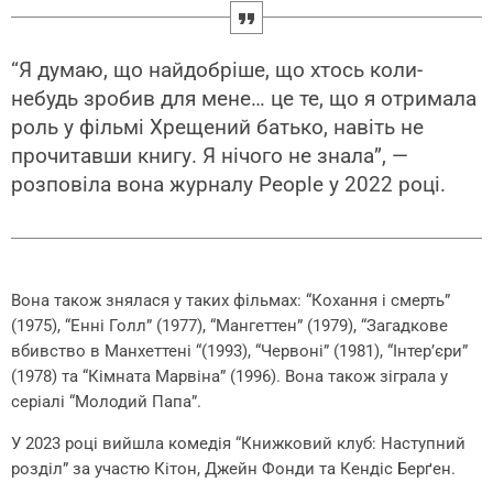
“Я думаю, що найдобріше, що хтось коли-
небудь зробив для мене… це те, що я отримала
роль у фільмі Хрещений батько, навіть не
прочитавши книгу. Я нічого не знала”, —
розповіла вона журналу People у 2022 році.
Вона також знялася у таких фільмах: “Кохання і смерть”
(1975), “Енні Голл” (1977), “Мангеттен” (1979), “Загадкове
вбивство в Манхеттені “(1993), “Червоні” (1981), “Інтер’єри”
(1978) та “Кімната Марвіна” (1996). Вона також зіграла у
серіалі “Молодий Папа”.
У 2023 році вийшла комедія “Книжковий клуб: Наступний
розділ” за участю Кітон, Джейн Фонди та Кендіс Берґен.