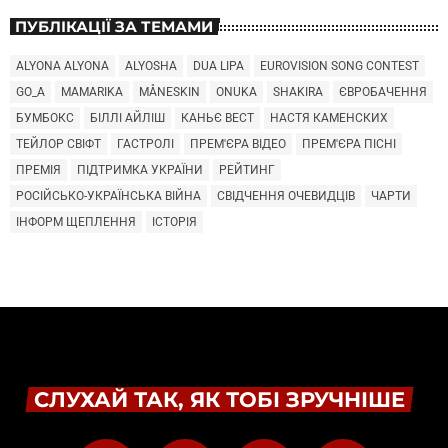
ПУБЛІКАЦІЇ ЗА ТЕМАМИ
ALYONA ALYONA
ALYOSHA
DUA LIPA
EUROVISION SONG CONTEST
GO_A
MAMARIKA
MÅNESKIN
ONUKA
SHAKIRA
ЄВРОБАЧЕННЯ
БУМБОКС
БІЛЛІ АЙЛІШ
КАНЬЄ ВЕСТ
НАСТЯ КАМЕНСКИХ
ТЕЙЛОР СВІФТ
ГАСТРОЛІ
ПРЕМ'ЄРА ВІДЕО
ПРЕМ'ЄРА ПІСНІ
ПРЕМІЯ
ПІДТРИМКА УКРАЇНИ
РЕЙТИНГ
РОСІЙСЬКО-УКРАЇНСЬКА ВІЙНА
СВІДЧЕННЯ ОЧЕВИДЦІВ
ЧАРТИ
ІНФОРМ ЩЕПЛЕННЯ
ІСТОРІЯ
СЛУХАЙ ТАК, ЯК ТОБІ ЗРУЧНІШЕ