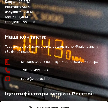
Калуш
: 105,5FM
Рогатин
: 97,5FM
Яблуниця
: 92,4FM
Косів: 101,4FM
Городенка: 99,0 FM
Наші контакти:
Товариство з обмеженою відповідальністю «Радіокомпанія
«Західний полюс»
м. Івано-Франківськ, вул. Чорновола 7, 7 поверх
+38 050 433 06 06
radio@z-polus.info
Ідентифікатори медіа в Реєстрі:
Івано-Франківськ
: L11-00661
Згода на використання