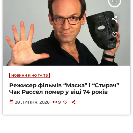
insert_link
НОВИНИ КІНО ТА ТБ
Режисер фільмів “Маска” і “Стирач”
Чак Рассел помер у віці 74 років
today
28 ЛИПНЯ, 2026
9