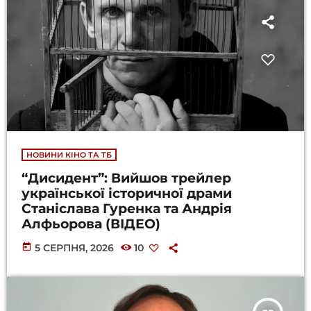
НОВИНИ КІНО ТА ТБ
“Дисидент”: Вийшов трейлер
української історичної драми
Станіслава Гуренка та Андрія
Алфьорова (ВІДЕО)
today
5 СЕРПНЯ, 2026
10