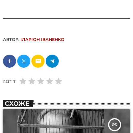
АВТОР:
ІЛАРІОН ІВАНЕНКО
email
RATE IT
СХОЖЕ
insert_link