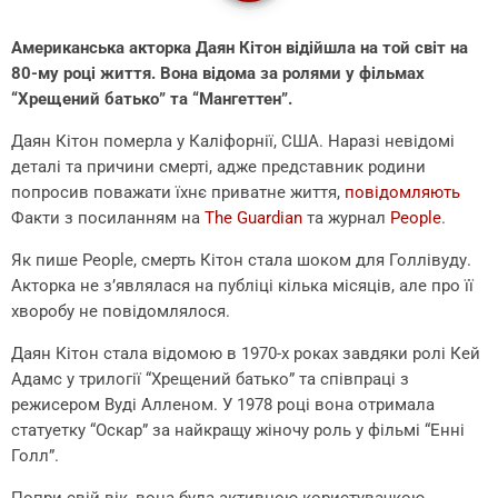
Американська акторка Даян Кітон відійшла на той світ на
80-му році життя. Вона відома за ролями у фільмах
“Хрещений батько” та “Мангеттен”.
Даян Кітон померла у Каліфорнії, США. Наразі невідомі
деталі та причини смерті, адже представник родини
попросив поважати їхнє приватне життя,
повідомляють
Факти з посиланням на
The Guardian
та журнал
People
.
Як пише People, смерть Кітон стала шоком для Голлівуду.
Акторка не з’являлася на публіці кілька місяців, але про її
хворобу не повідомлялося.
Даян Кітон стала відомою в 1970-х роках завдяки ролі Кей
Адамс у трилогії “Хрещений батько” та співпраці з
режисером Вуді Алленом. У 1978 році вона отримала
статуетку “Оскар” за найкращу жіночу роль у фільмі “Енні
Голл”.