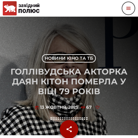
menu
НОВИНИ КІНО ТА ТБ
ГОЛЛІВУДСЬКА АКТОРКА
ДАЯН КІТОН ПОМЕРЛА У
ВІЦІ 79 РОКІВ
13 ЖОВТНЯ, 2025
67
today
share
email