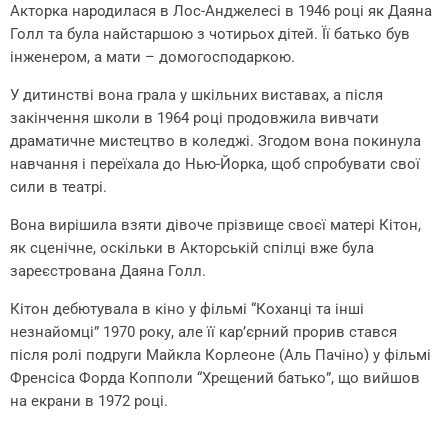
Акторка народилася в Лос-Анджелесі в 1946 році як Даяна
Голл та була найстаршою з чотирьох дітей. Її батько був
інженером, а мати – домогосподаркою.
У дитинстві вона грала у шкільних виставах, а після
закінчення школи в 1964 році продовжила вивчати
драматичне мистецтво в коледжі. Згодом вона покинула
навчання і переїхала до Нью-Йорка, щоб спробувати свої
сили в театрі.
Вона вирішила взяти дівоче прізвище своєї матері Кітон,
як сценічне, оскільки в Акторській спілці вже була
зареєстрована Даяна Голл.
Кітон дебютувала в кіно у фільмі “Коханці та інші
незнайомці” 1970 року, але її кар’єрний прорив стався
після ролі подруги Майкла Корлеоне (Аль Пачіно) у фільмі
Френсіса Форда Копполи “Хрещений батько”, що вийшов
на екрани в 1972 році.