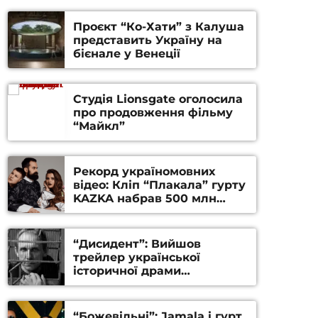
Проєкт “Ко-Хати” з Калуша
представить Україну на
бієнале у Венеції
Студія Lionsgate оголосила
про продовження фільму
“Майкл”
Рекорд україномовних
відео: Кліп “Плакала” гурту
KAZKA набрав 500 млн
переглядів на YouTube
“Дисидент”: Вийшов
трейлер української
історичної драми
Станіслава Гуренка та
Андрія Алфьорова (ВІДЕО)
“Божевільні”: Jamala і гурт