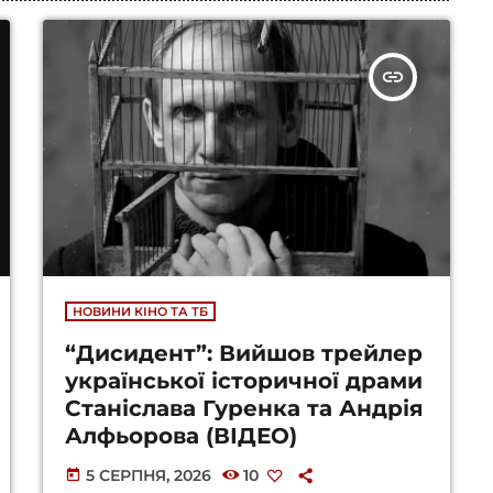
insert_link
НОВИНИ КІНО ТА ТБ
“Дисидент”: Вийшов трейлер
української історичної драми
Станіслава Гуренка та Андрія
Алфьорова (ВІДЕО)
5 СЕРПНЯ, 2026
10
today