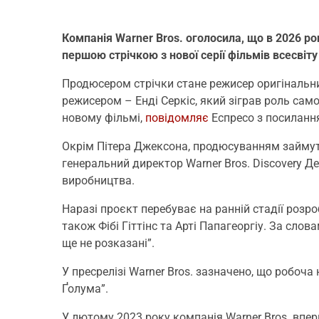
Компанія Warner Bros. оголосила, що в 2026 р
першою стрічкою з нової серії фільмів всесвіту
Продюсером стрічки стане режисер оригінальни
режисером – Енді Серкіс, який зіграв роль самог
новому фільмі,
повідомляє
Еспресо з посиланн
Окрім Пітера Джексона, продюсуванням займуть
генеральний директор Warner Bros. Discovery Де
виробництва.
Наразі проєкт перебуває на ранній стадії розро
також Фібі Гіттінс та Арті Папагеоргіу. За слов
ще не розказані”.
У пресрелізі Warner Bros. зазначено, що робоч
Ґолума”.
У лютому 2023 року компанія Warner Bros. впер