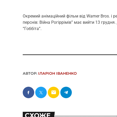
Окремий анімаційний фільм від Warner Bros. і 
перснів: Війна Рогіррімів” має вийти 13 грудня
“Гоббіта”.
АВТОР:
ІЛАРІОН ІВАНЕНКО
email
СХОЖЕ