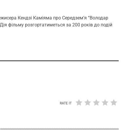
режисера Кендзі Каміяма про Середзем’я “Володар
. Дія фільму розгортатиметься за 200 років до подій
RATE IT