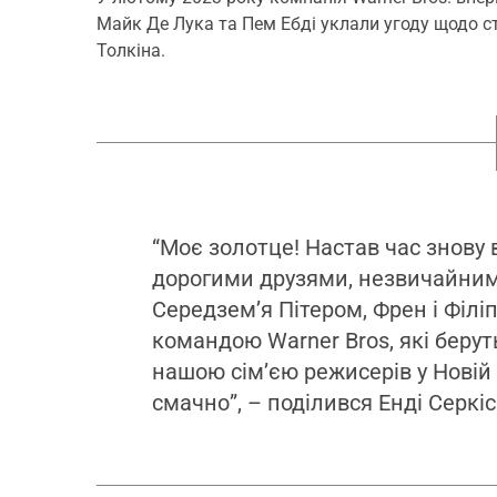
Майк Де Лука та Пем Ебді уклали угоду щодо с
Толкіна.
“Моє золотце! Настав час знову
дорогими друзями, незвичайни
Середзем’я Пітером, Френ і Філі
командою Warner Bros, які беруть
нашою сім’єю режисерів у Новій
смачно”, – поділився Енді Серкіс