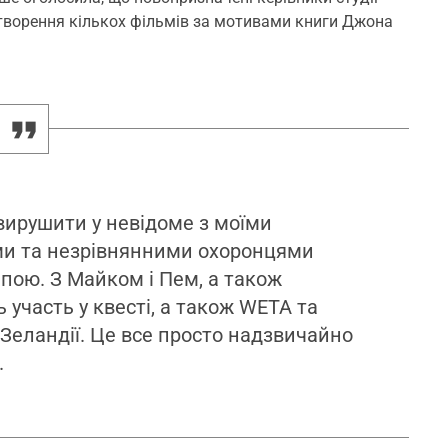
творення кількох фільмів за мотивами книги Джона
 вирушити у невідоме з моїми
ми та незрівнянними охоронцями
ппою. З Майком і Пем, а також
 участь у квесті, а також WETA та
 Зеландії. Це все просто надзвичайно
.