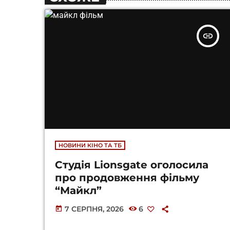
insert_link
НОВИНИ КІНО ТА ТБ
Студія Lionsgate оголосила
про продовження фільму
“Майкл”
7 СЕРПНЯ, 2026
6
today