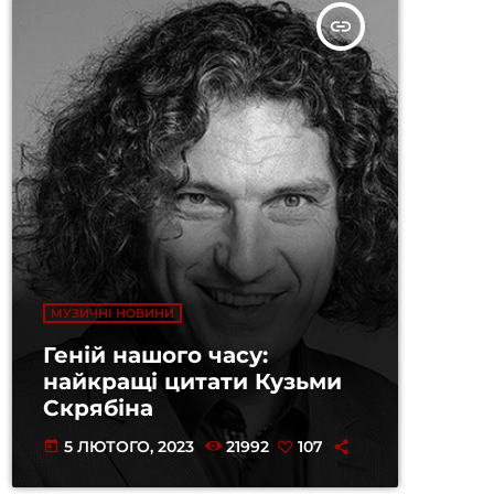
insert_link
МУЗИЧНІ НОВИНИ
Геній нашого часу:
найкращі цитати Кузьми
Скрябіна
5 ЛЮТОГО, 2023
21992
107
today