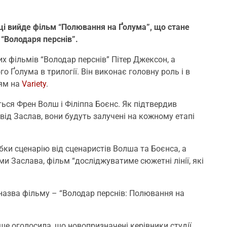
оці вийде фільм “Полювання на Ґолума”, що стане
 “Володаря перснів”.
х фільмів “Володар перснів” Пітер Джексон, а
о Ґолума в трилогії. Він виконає головну роль і в
ям на
Variety
.
ся Френ Волш і Філіппа Боєнс. Як підтвердив
від Заслав, вони будуть залучені на кожному етапі
бки сценарію від сценаристів Волша та Боєнса, а
ами Заслава, фільм “досліджуватиме сюжетні лінії, які
а назва фільму – “Володар перснів: Полювання на
ше оголосила, що новопризначені керівники студії