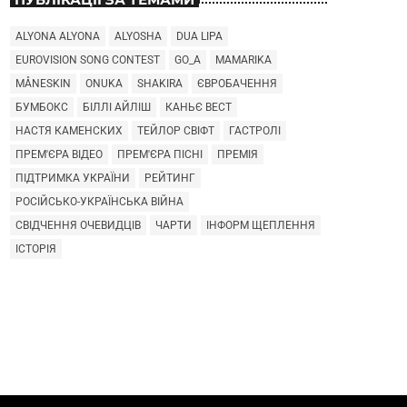
ALYONA ALYONA
ALYOSHA
DUA LIPA
EUROVISION SONG CONTEST
GO_A
MAMARIKA
MÅNESKIN
ONUKA
SHAKIRA
ЄВРОБАЧЕННЯ
БУМБОКС
БІЛЛІ АЙЛІШ
КАНЬЄ ВЕСТ
НАСТЯ КАМЕНСКИХ
ТЕЙЛОР СВІФТ
ГАСТРОЛІ
ПРЕМ'ЄРА ВІДЕО
ПРЕМ'ЄРА ПІСНІ
ПРЕМІЯ
ПІДТРИМКА УКРАЇНИ
РЕЙТИНГ
РОСІЙСЬКО-УКРАЇНСЬКА ВІЙНА
СВІДЧЕННЯ ОЧЕВИДЦІВ
ЧАРТИ
ІНФОРМ ЩЕПЛЕННЯ
ІСТОРІЯ