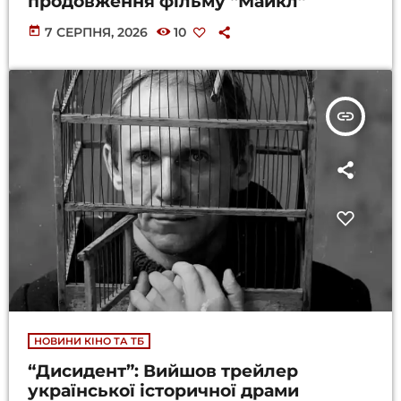
продовження фільму “Майкл”
today
7 СЕРПНЯ, 2026
10
insert_link
НОВИНИ КІНО ТА ТБ
“Дисидент”: Вийшов трейлер
української історичної драми