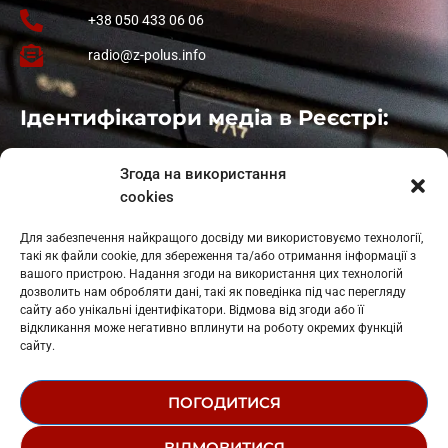
+38 050 433 06 06
radio@z-polus.info
Ідентифікатори медіа в Реєстрі:
Івано-Франківськ
: L11-00661
Згода на використання
Калуш
: L11-01410
cookies
Рогатин
: L11-01801
Яблуниця
: L11-01720
Для забезпечення найкращого досвіду ми використовуємо технології,
Косів: L11-01805
такі як файли cookie, для збереження та/або отримання інформації з
Гарасимів: L11-02274
вашого пристрою. Надання згоди на використання цих технологій
дозволить нам обробляти дані, такі як поведінка під час перегляду
сайту або унікальні ідентифікатори. Відмова від згоди або її
відкликання може негативно вплинути на роботу окремих функцій
сайту.
ПОГОДИТИСЯ
© 1995-2026 РК «ЗАХІДНИЙ ПОЛЮС»
ВІДМОВИТИСЯ