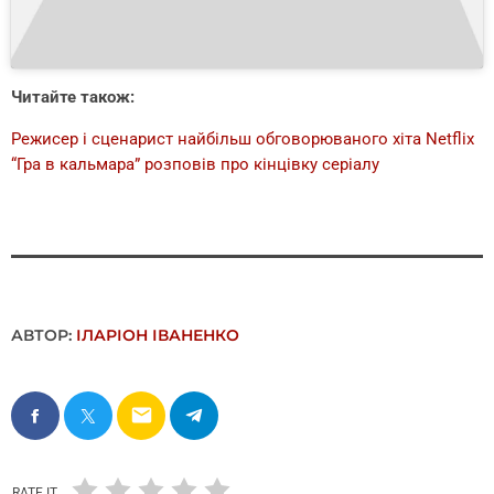
Читайте також:
Режисер і сценарист найбільш обговорюваного хіта Netflix
“Гра в кальмара” розповів про кінцівку серіалу
АВТОР:
ІЛАРІОН ІВАНЕНКО
email
RATE IT