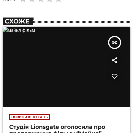
СХОЖЕ
insert_link
НОВИНИ КІНО ТА ТБ
Студія Lionsgate оголосила про