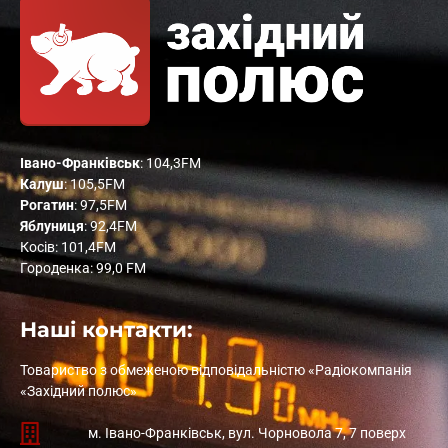
Івано-Франківськ
: 104,3FM
Калуш
: 105,5FM
Рогатин
: 97,5FM
Яблуниця
: 92,4FM
Косів: 101,4FM
Городенка: 99,0 FM
Наші контакти:
Товариство з обмеженою відповідальністю «Радіокомпанія
«Західний полюс»
м. Івано-Франківськ, вул. Чорновола 7, 7 поверх