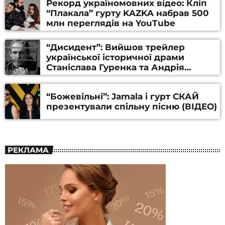
Рекорд україномовних відео: Кліп
“Плакала” гурту KAZKA набрав 500
млн переглядів на YouTube
“Дисидент”: Вийшов трейлер
української історичної драми
Станіслава Гуренка та Андрія
Алфьорова (ВІДЕО)
“Божевільні”: Jamala і гурт СКАЙ
презентували спільну пісню (ВІДЕО)
РЕКЛАМА