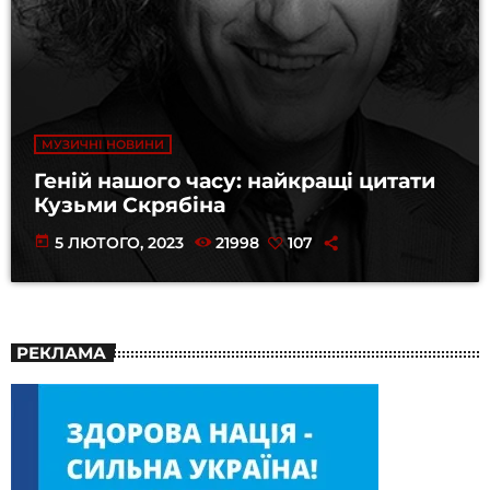
МУЗИЧНІ НОВИНИ
Геній нашого часу: найкращі цитати
Кузьми Скрябіна
today
5 ЛЮТОГО, 2023
21998
107
РЕКЛАМА