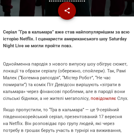
share
email
1
Серіал “Гра в кальмара” вже став найпопулярнішим за всю
історію Netflix. І сценаристи американського шоу Saturday
Night Live не могли пройти повз.
Однойменна пародія з нового випуску шоу обігрує сюжет,
локації та образи серіалу (обережно, спойлери). Так, Рамі
Малек (“Богемна рапсодія”, “Містер Робот”, “Не час
помирати”) та комік Піт Девідсон вирішують «зіграти в
кальмара» через фінансові проблеми, але в пародії вони
сільські бідняки, а не жителі мегаполісу,
повідомляє
Слух.
Якщо пропустили, то “Гра в кальмара” — це 9-серійний
південнокорейський серіал, презентований 17 вересня
на Netflix. Він розповідає про групу людей, які через
потребу в грошах беруть участь в турнірі на виживання,