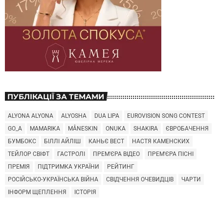
ПУБЛІКАЦІЇ ЗА ТЕМАМИ
ALYONA ALYONA
ALYOSHA
DUA LIPA
EUROVISION SONG CONTEST
GO_A
MAMARIKA
MÅNESKIN
ONUKA
SHAKIRA
ЄВРОБАЧЕННЯ
БУМБОКС
БІЛЛІ АЙЛІШ
КАНЬЄ ВЕСТ
НАСТЯ КАМЕНСКИХ
ТЕЙЛОР СВІФТ
ГАСТРОЛІ
ПРЕМ'ЄРА ВІДЕО
ПРЕМ'ЄРА ПІСНІ
ПРЕМІЯ
ПІДТРИМКА УКРАЇНИ
РЕЙТИНГ
РОСІЙСЬКО-УКРАЇНСЬКА ВІЙНА
СВІДЧЕННЯ ОЧЕВИДЦІВ
ЧАРТИ
ІНФОРМ ЩЕПЛЕННЯ
ІСТОРІЯ