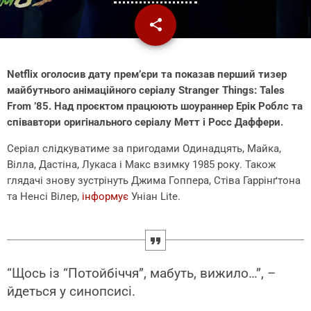
share
email
Netflix оголосив дату прем’єри та показав перший тизер
майбутнього анімаційного серіалу Stranger Things: Tales
From ’85. Над проєктом працюють шоураннер Ерік Роблс та
співавтори оригінального серіалу Метт і Росс Даффери.
Серіал слідкуватиме за пригодами Одинадцять, Майка,
Вілла, Дастіна, Лукаса і Макс взимку 1985 року. Також
глядачі знову зустрінуть Джима Гоппера, Стіва Гаррінґтона
та Ненсі Вілер,
інформує
Уніан Lite.
“Щось із “Потойбіччя”, мабуть, вижило…”, –
йдеться у синопсисі.