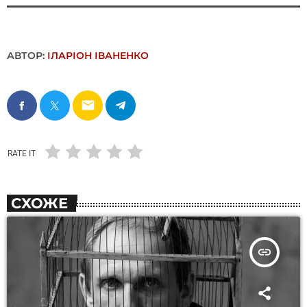
АВТОР:
ІЛАРІОН ІВАНЕНКО
email
RATE IT
СХОЖЕ
insert_link