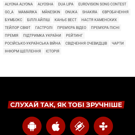
ALYONA ALYONA
ALYOSHA
DUA LIPA
EUROVISION SONG CONTEST
GO_A
MAMARIKA
MÅNESKIN
ONUKA
SHAKIRA
ЄВРОБАЧЕННЯ
БУМБОКС
БІЛЛІ АЙЛІШ
КАНЬЄ ВЕСТ
НАСТЯ КАМЕНСКИХ
ТЕЙЛОР СВІФТ
ГАСТРОЛІ
ПРЕМ'ЄРА ВІДЕО
ПРЕМ'ЄРА ПІСНІ
ПРЕМІЯ
ПІДТРИМКА УКРАЇНИ
РЕЙТИНГ
РОСІЙСЬКО-УКРАЇНСЬКА ВІЙНА
СВІДЧЕННЯ ОЧЕВИДЦІВ
ЧАРТИ
ІНФОРМ ЩЕПЛЕННЯ
ІСТОРІЯ
СЛУХАЙ ТАК, ЯК ТОБІ ЗРУЧНІШЕ