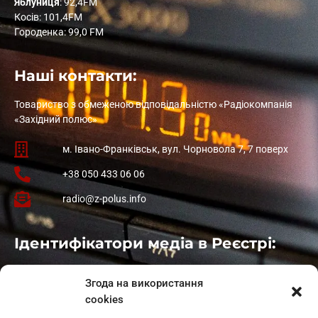
Яблуниця
: 92,4FM
Косів: 101,4FM
Городенка: 99,0 FM
Наші контакти:
Товариство з обмеженою відповідальністю «Радіокомпанія
«Західний полюс»
м. Івано-Франківськ, вул. Чорновола 7, 7 поверх
+38 050 433 06 06
radio@z-polus.info
Ідентифікатори медіа в Реєстрі:
Івано-Франківськ
: L11-00661
Згода на використання
Калуш
: L11-01410
cookies
Рогатин
: L11-01801
Яблуниця
: L11-01720