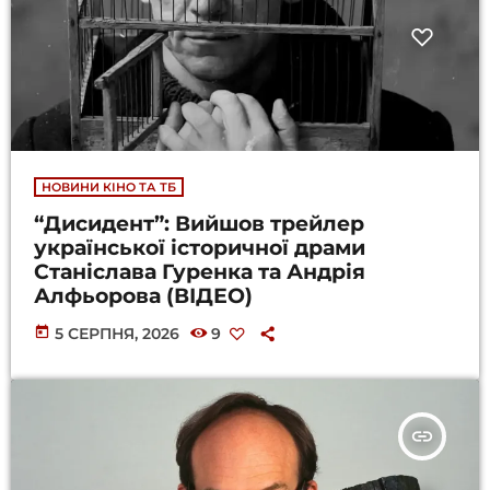
НОВИНИ КІНО ТА ТБ
“Дисидент”: Вийшов трейлер
української історичної драми
Станіслава Гуренка та Андрія
Алфьорова (ВІДЕО)
today
5 СЕРПНЯ, 2026
9
insert_link