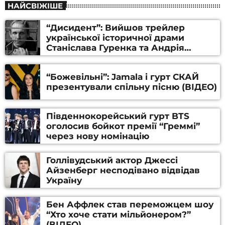
НАЙСВІЖІШЕ
“Дисидент”: Вийшов трейлер
української історичної драми
Станіслава Гуренка та Андрія
Алфьорова (ВІДЕО)
“Божевільні”: Jamala і гурт СКАЙ
презентували спільну пісню (ВІДЕО)
Південнокорейський гурт BTS
оголосив бойкот премії “Греммі”
через нову номінацію
Голлівудський актор Джессі
Айзенберг несподівано відвідав
Україну
Бен Аффлек став переможцем шоу
“Хто хоче стати мільйонером?”
(ВІДЕО)