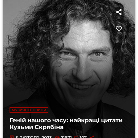
МУЗИЧНІ НОВИНИ
Геній нашого часу: найкращі цитати
Кузьми Скрябіна
today
5 ЛЮТОГО, 2023
21971
107