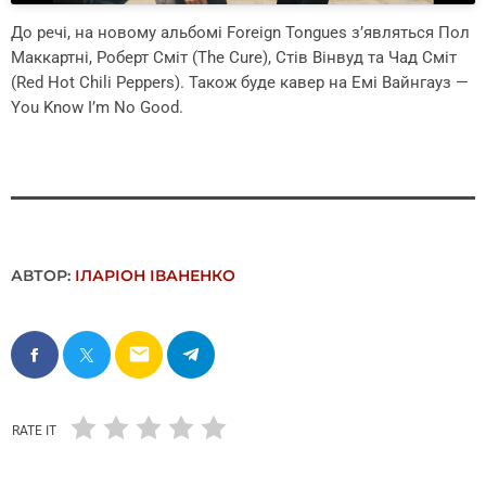
До речі, на новому альбомі Foreign Tongues з’являться Пол
Маккартні, Роберт Сміт (The Cure), Стів Вінвуд та Чад Сміт
(Red Hot Chili Peppers). Також буде кавер на Емі Вайнгауз —
You Know I’m No Good.
АВТОР:
ІЛАРІОН ІВАНЕНКО
email
RATE IT