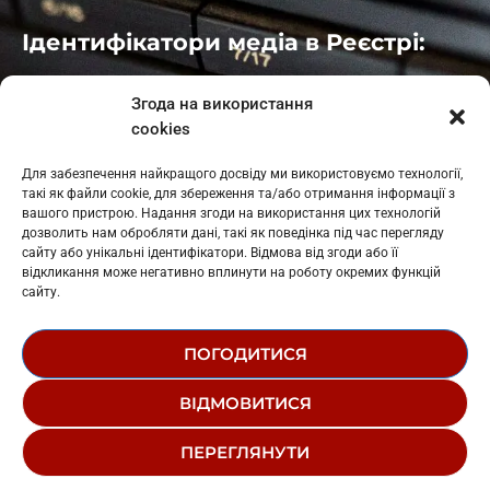
Ідентифікатори медіа в Реєстрі:
Івано-Франківськ
: L11-00661
Згода на використання
Калуш
: L11-01410
cookies
Рогатин
: L11-01801
Яблуниця
: L11-01720
Для забезпечення найкращого досвіду ми використовуємо технології,
Косів: L11-01805
такі як файли cookie, для збереження та/або отримання інформації з
Гарасимів: L11-02274
вашого пристрою. Надання згоди на використання цих технологій
дозволить нам обробляти дані, такі як поведінка під час перегляду
сайту або унікальні ідентифікатори. Відмова від згоди або її
відкликання може негативно вплинути на роботу окремих функцій
сайту.
ПОГОДИТИСЯ
© 1995-2026 РК «ЗАХІДНИЙ ПОЛЮС»
ВІДМОВИТИСЯ
ЛОГОТИП
РЕДАКЦІЙНИЙ СТАТУТ
ПЕРЕГЛЯНУТИ
СТРУКТУРА ВЛАСНОСТІ