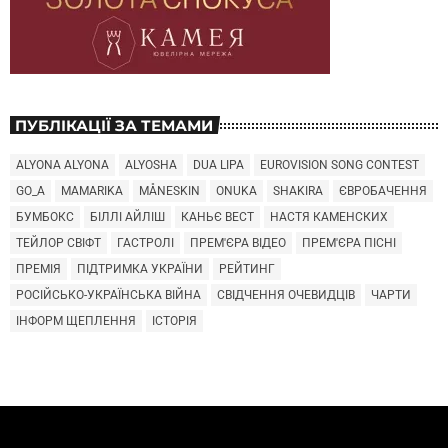
ПУБЛІКАЦІЇ ЗА ТЕМАМИ
ALYONA ALYONA
ALYOSHA
DUA LIPA
EUROVISION SONG CONTEST
GO_A
MAMARIKA
MÅNESKIN
ONUKA
SHAKIRA
ЄВРОБАЧЕННЯ
БУМБОКС
БІЛЛІ АЙЛІШ
КАНЬЄ ВЕСТ
НАСТЯ КАМЕНСКИХ
ТЕЙЛОР СВІФТ
ГАСТРОЛІ
ПРЕМ'ЄРА ВІДЕО
ПРЕМ'ЄРА ПІСНІ
ПРЕМІЯ
ПІДТРИМКА УКРАЇНИ
РЕЙТИНГ
РОСІЙСЬКО-УКРАЇНСЬКА ВІЙНА
СВІДЧЕННЯ ОЧЕВИДЦІВ
ЧАРТИ
ІНФОРМ ЩЕПЛЕННЯ
ІСТОРІЯ