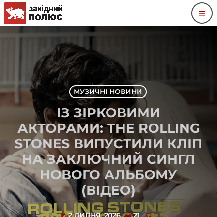
menu
МУЗИЧНІ НОВИНИ
ІЗ ЗІРКОВИМИ
АКТОРАМИ: THE ROLLING
STONES ВИПУСТИЛИ КЛІП
НА ЗАКЛЮЧНИЙ СИНГЛ
НОВОГО АЛЬБОМУ
(ВІДЕО)
2 ЛИПНЯ, 2026
21
today