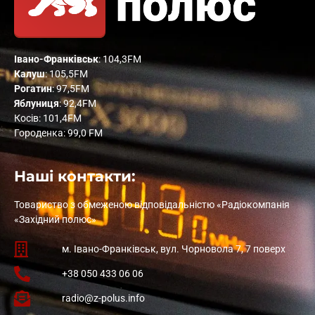
Івано-Франківськ
: 104,3FM
Калуш
: 105,5FM
Рогатин
: 97,5FM
Яблуниця
: 92,4FM
Косів: 101,4FM
Городенка: 99,0 FM
Наші контакти:
Товариство з обмеженою відповідальністю «Радіокомпанія
«Західний полюс»
м. Івано-Франківськ, вул. Чорновола 7, 7 поверх
+38 050 433 06 06
radio@z-polus.info