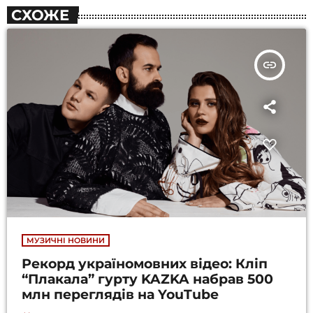
СХОЖЕ
insert_link
МУЗИЧНІ НОВИНИ
Рекорд україномовних відео: Кліп
“Плакала” гурту KAZKA набрав 500
млн переглядів на YouTube