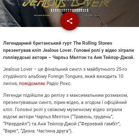
share
email
Легендарний британський гурт The Rolling Stones
презентував кліп Jealous Lover. Головні ролі у відео зіграли
голлівудські актори – Чарльз Мелтон та Аня Тейлор-Джой.
Jealous Lover – це фінальний сингл з майбутнього 25-го
студійного альбому Foreign Tongues, який виходить 10
липня,
повідомляє
Радіо Рокс.
Легенди підійшли до релізу з максимальним розмахом,
презентувавши сингл, лірик-відео, а згодом і офіційний
кліп. Головні ролі у свіжому музичному відео зіграли
відомі актори Чарльз Мелтон (“Травень, грудень”,
“Рівердейл”) та Аня Тейлор-Джой (“Ферзевий гамбіт”,
“Варяг”, “Дюна: Частина друга”).