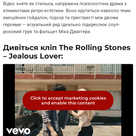
Відео зняте як стильна, напружена психологічна драма з
елементами ретро-естетики. Воно крутиться навколо теми
емоційних гойдалок, підозр та пристрасті між двома
героями — візуальний ряд ідеально підкреслює соул-
роковий ґрув та фальцет Міка Джаггера.
Дивіться кліп The Rolling Stones
– Jealous Lover:
Click to accept marketing cookies
and enable this content