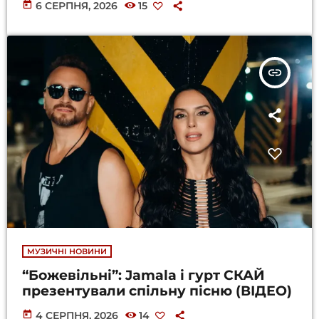
today
6 СЕРПНЯ, 2026
15
insert_link
МУЗИЧНІ НОВИНИ
“Божевільні”: Jamala і гурт СКАЙ
презентували спільну пісню (ВІДЕО)
today
4 СЕРПНЯ, 2026
14