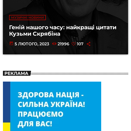
МУЗИЧНІ НОВИНИ
Геній нашого часу: найкращі цитати
Кузьми Скрябіна
today
5 ЛЮТОГО, 2023
21996
107
РЕКЛАМА