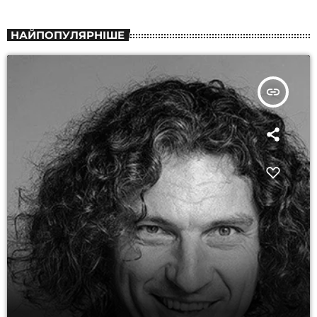
НАЙПОПУЛЯРНІШЕ
insert_link