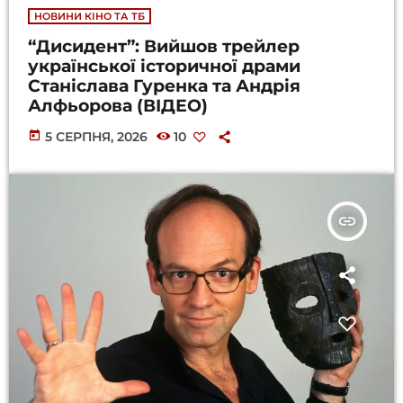
НОВИНИ КІНО ТА ТБ
“Дисидент”: Вийшов трейлер
української історичної драми
Станіслава Гуренка та Андрія
Алфьорова (ВІДЕО)
today
5 СЕРПНЯ, 2026
10
insert_link