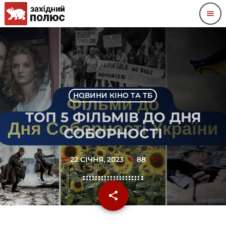
menu
НОВИНИ КІНО ТА ТБ
ТОП 5 ФІЛЬМІВ ДО ДНЯ
СОБОРНОСТІ
22 СІЧНЯ, 2023
88
today
share
email