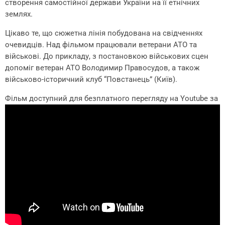
створення самостійної держави України на її етнічних
землях.
Цікаво те, що сюжетна лінія побудована на свідченнях
очевидців. Над фільмом працювали ветерани АТО та
військові. До прикладу, з постановкою військових сцен
допоміг ветеран АТО Володимир Правосудов, а також
військово-історичний клуб “Повстанець” (Київ).
Фільм доступний для безплатного перегляду на Youtube за