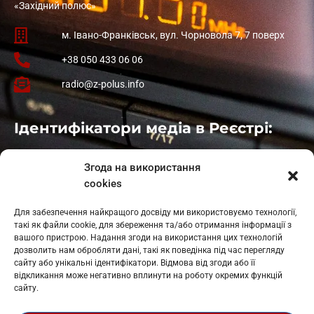
«Західний полюс»
м. Івано-Франківськ, вул. Чорновола 7, 7 поверх
+38 050 433 06 06
radio@z-polus.info
Ідентифікатори медіа в Реєстрі:
Івано-Франківськ
: L11-00661
Згода на використання
Калуш
: L11-01410
cookies
Рогатин
: L11-01801
Яблуниця
: L11-01720
Для забезпечення найкращого досвіду ми використовуємо технології,
Косів: L11-01805
такі як файли cookie, для збереження та/або отримання інформації з
Гарасимів: L11-02274
вашого пристрою. Надання згоди на використання цих технологій
дозволить нам обробляти дані, такі як поведінка під час перегляду
сайту або унікальні ідентифікатори. Відмова від згоди або її
відкликання може негативно вплинути на роботу окремих функцій
сайту.