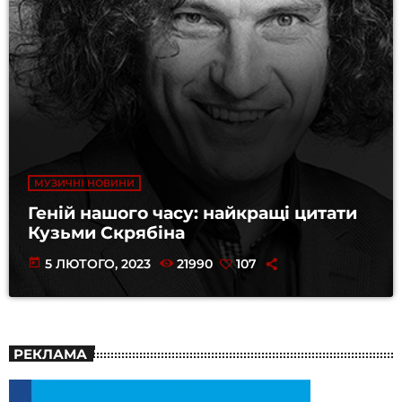
МУЗИЧНІ НОВИНИ
Геній нашого часу: найкращі цитати
Кузьми Скрябіна
today
5 ЛЮТОГО, 2023
21990
107
РЕКЛАМА