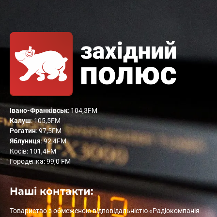
Івано-Франківськ
: 104,3FM
Калуш
: 105,5FM
Рогатин
: 97,5FM
Яблуниця
: 92,4FM
Косів: 101,4FM
Городенка: 99,0 FM
Наші контакти:
Товариство з обмеженою відповідальністю «Радіокомпанія