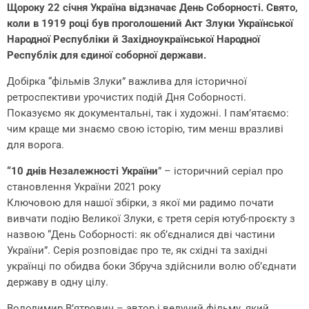
Щороку 22 січня Україна відзначає День Соборності. Свято,
коли в 1919 році був проголошений Акт Злуки Української
Народної Республіки й Західноукраїнської Народної
Республік для єдиної соборної держави.
Добірка “фільмів Злуки” важлива для історичної
ретроспективи урочистих подій Дня Соборності.
Показуємо як документальні, так і художні. І пам’ятаємо:
чим краще ми знаємо свою історію, тим менш вразливі
для ворога.
“10 днів Незалежності України
” – історичний серіал про
становлення України 2021 року
Ключовою для нашої збірки, з якої ми радимо почати
вивчати подію Великої Злуки, є третя серія ютуб-проєкту з
назвою “День Соборності: як об’єдналися дві частини
України”. Серія розповідає про те, як східні та західні
українці по обидва боки Збруча здійснили волю об’єднати
державу в одну цілу.
Володимир В’ятрович – автор і ведучий фільму, який