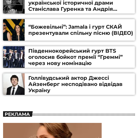
української історичної драми
Станіслава Гуренка та Андрія
Алфьорова (ВІДЕО)
“Божевільні”: Jamala і гурт СКАЙ
презентували спільну пісню (ВІДЕО)
Південнокорейський гурт BTS
оголосив бойкот премії “Греммі”
через нову номінацію
Голлівудський актор Джессі
Айзенберг несподівано відвідав
Україну
РЕКЛАМА