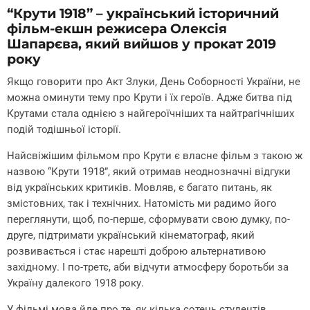
“Крути 1918” – український історичний
фільм-екшн режисера Олексія
Шапарєва, який вийшов у прокат 2019
року
Якщо говорити про Акт Злуки, День Соборності України, не
можна оминути тему про Крути і їх героїв. Адже битва під
Крутами стала однією з найгероїчніших та найтрагічніших
подій тодішньої історії.
Найсвіжішим фільмом про Крути є власне фільм з такою ж
назвою “Крути 1918”, який отримав неоднозначні відгуки
від українських критиків. Мовляв, є багато питань, як
змістовних, так і технічних. Натомість ми радимо його
переглянути, щоб, по-перше, сформувати свою думку, по-
друге, підтримати український кінематограф, який
розвивається і стає нарешті доброю альтернативою
західному. І по-третє, аби відчути атмосферу боротьби за
Україну далекого 1918 року.
У фільмі мова йде про те, як кілька сотень студентів,