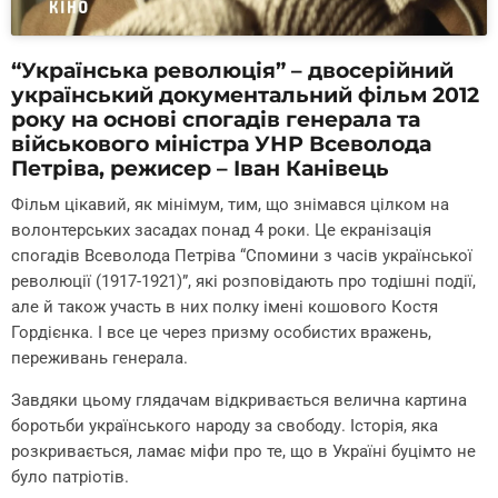
“Українська революція” – двосерійний
український документальний фільм 2012
року на основі спогадів генерала та
військового міністра УНР Всеволода
Петріва, режисер – Іван Канівець
Фільм цікавий, як мінімум, тим, що знімався цілком на
волонтерських засадах понад 4 роки. Це екранізація
спогадів Всеволода Петріва “Спомини з часів української
революції (1917-1921)”, які розповідають про тодішні події,
але й також участь в них полку імені кошового Костя
Гордієнка. І все це через призму особистих вражень,
переживань генерала.
Завдяки цьому глядачам відкривається велична картина
боротьби українського народу за свободу. Історія, яка
розкривається, ламає міфи про те, що в Україні буцімто не
було патріотів.