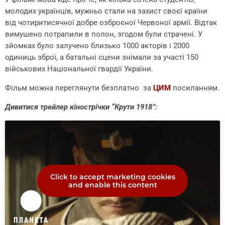
молодих українців, мужньо стали на захист своєї країни
від чотиритисячної добре озброєної Червоної армії. Відтак
вимушено потрапили в полон, згодом були страчені. У
зйомках було залучено близько 1000 акторів і 2000
одиниць зброї, а батальні сцени знімали за участі 150
військових Національної гвардії України.
Фільм можна переглянути безплатно за
ЦИМ
посиланням.
Дивитися трейлер кінострічки “Крути 1918”:
Click to accept marketing cookies
and enable this content