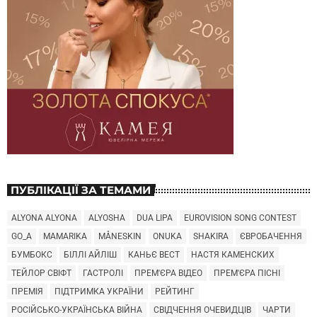
ПУБЛІКАЦІЇ ЗА ТЕМАМИ
ALYONA ALYONA
ALYOSHA
DUA LIPA
EUROVISION SONG CONTEST
GO_A
MAMARIKA
MÅNESKIN
ONUKA
SHAKIRA
ЄВРОБАЧЕННЯ
БУМБОКС
БІЛЛІ АЙЛІШ
КАНЬЄ ВЕСТ
НАСТЯ КАМЕНСКИХ
ТЕЙЛОР СВІФТ
ГАСТРОЛІ
ПРЕМ'ЄРА ВІДЕО
ПРЕМ'ЄРА ПІСНІ
ПРЕМІЯ
ПІДТРИМКА УКРАЇНИ
РЕЙТИНГ
РОСІЙСЬКО-УКРАЇНСЬКА ВІЙНА
СВІДЧЕННЯ ОЧЕВИДЦІВ
ЧАРТИ