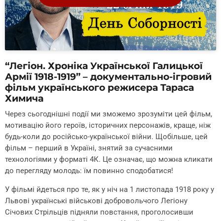
“Легіон. Хроніка Української Галицької
Армії 1918-1919” – документально-ігровий
фільм українського режисера Тараса
Химича
Через сьогоднішні події ми зможемо зрозуміти цей фільм,
мотивацію його героїв, історичних персонажів, краще, ніж
будь-коли до російсько-української війни. Щобільше, цей
фільм – перший в Україні, знятий за сучасними
технологіями у форматі 4К. Це означає, що можна кликати
до перегляду молодь: їм повинно сподобатися!
У фільмі йдеться про те, як у ніч на 1 листопада 1918 року у
Львові українські військові добровольчого Легіону
Січових Стрільців підняли повстання, проголосивши