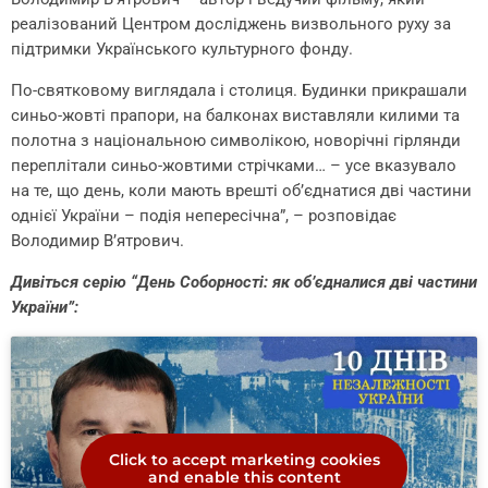
реалізований Центром досліджень визвольного руху за
підтримки Українського культурного фонду.
По-святковому виглядала і столиця. Будинки прикрашали
синьо-жовті прапори, на балконах виставляли килими та
полотна з національною символікою, новорічні гірлянди
переплітали синьо-жовтими стрічками… – усе вказувало
на те, що день, коли мають врешті об’єднатися дві частини
однієї України – подія непересічна”, – розповідає
Володимир В’ятрович.
Дивіться серію “День Соборності: як об’єдналися дві частини
України”:
Click to accept marketing cookies
and enable this content