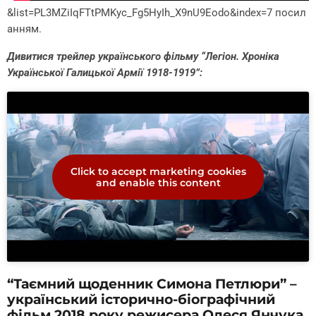
&list=PL3MZiIqFTtPMKyc_Fg5HyIh_X9nU9Eodo&index=7
посил
анням.
Дивитися трейлер українського фільму “Легіон. Хроніка
Української Галицької Армії 1918-1919”:
Click to accept marketing cookies
and enable this content
“Таємний щоденник Симона Петлюри” –
український історично-біографічний
фільм 2018 року режисера Олеся Янчука