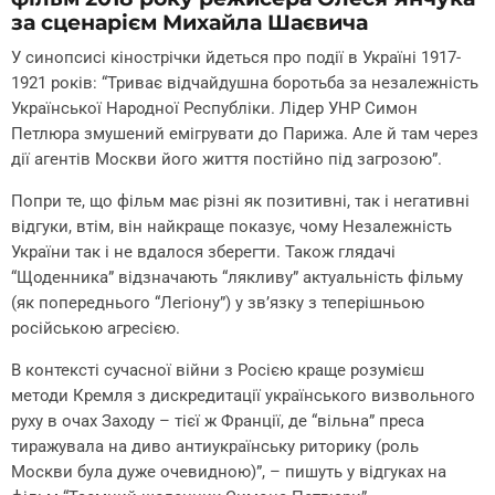
за сценарієм Михайла Шаєвича
У синопсисі кінострічки йдеться про події в Україні 1917-
1921 років: “Триває відчайдушна боротьба за незалежність
Української Народної Республіки. Лідер УНР Симон
Петлюра змушений емігрувати до Парижа. Але й там через
дії агентів Москви його життя постійно під загрозою”.
Попри те, що фільм має різні як позитивні, так і негативні
відгуки, втім, він найкраще показує, чому Незалежність
України так і не вдалося зберегти. Також глядачі
“Щоденника” відзначають “лякливу” актуальність фільму
(як попереднього “Легіону”) у зв’язку з теперішньою
російською агресією.
В контексті сучасної війни з Росією краще розумієш
методи Кремля з дискредитації українського визвольного
руху в очах Заходу – тієї ж Франції, де “вільна” преса
тиражувала на диво антиукраїнську риторику (роль
Москви була дуже очевидною)”, – пишуть у відгуках на