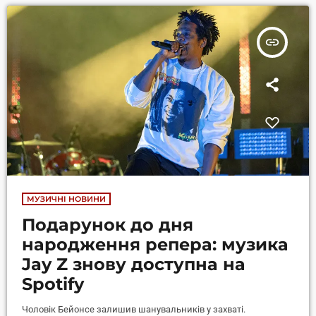
Євробачення потрапила у рейтинг VIRAL-50 найбільш
прослуховуваних композицій популярного інтернет-сервісу
insert_link
потокового аудіо […]
МУЗИЧНІ НОВИНИ
Подарунок до дня
народження репера: музика
Jay Z знову доступна на
Spotify
Чоловік Бейонсе залишив шанувальників у захваті.