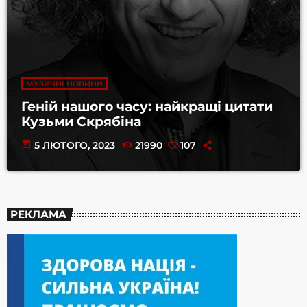
МУЗИЧНІ НОВИНИ
Геній нашого часу: найкращі цитати
Кузьми Скрябіна
today
5 ЛЮТОГО, 2023
21990
107
РЕКЛАМА