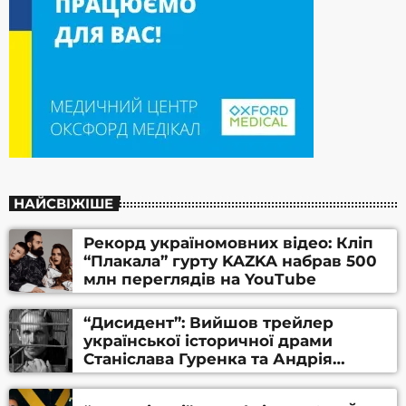
НАЙСВІЖІШЕ
Рекорд україномовних відео: Кліп
“Плакала” гурту KAZKA набрав 500
млн переглядів на YouTube
“Дисидент”: Вийшов трейлер
української історичної драми
Станіслава Гуренка та Андрія
Алфьорова (ВІДЕО)