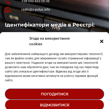
+38 050 433 06 06
radio@z-polus.info
Ідентифікатори медіа в Реєстрі:
Івано-Франківськ
: L11-00661
Згода на використання
Калуш
: L11-01410
cookies
Рогатин
: L11-01801
Яблуниця
: L11-01720
Для забезпечення найкращого досвіду ми використовуємо технології,
Косів: L11-01805
такі як файли cookie, для збереження та/або отримання інформації з
Гарасимів: L11-02274
вашого пристрою. Надання згоди на використання цих технологій
дозволить нам обробляти дані, такі як поведінка під час перегляду
сайту або унікальні ідентифікатори. Відмова від згоди або її
відкликання може негативно вплинути на роботу окремих функцій
сайту.
ПОГОДИТИСЯ
© 1995-2026 РК «ЗАХІДНИЙ ПОЛЮС»
ВІДМОВИТИСЯ
ЛОГОТИП