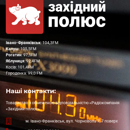
Івано-Франківськ
: 104,3FM
Калуш
: 105,5FM
Рогатин
: 97,5FM
Яблуниця
: 92,4FM
Косів: 101,4FM
Городенка: 99,0 FM
Наші контакти:
Товариство з обмеженою відповідальністю «Радіокомпанія
«Західний полюс»
м. Івано-Франківськ, вул. Чорновола 7, 7 поверх