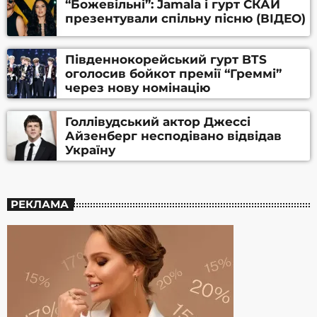
“Божевільні”: Jamala і гурт СКАЙ
презентували спільну пісню (ВІДЕО)
Південнокорейський гурт BTS
оголосив бойкот премії “Греммі”
через нову номінацію
Голлівудський актор Джессі
Айзенберг несподівано відвідав
Україну
РЕКЛАМА