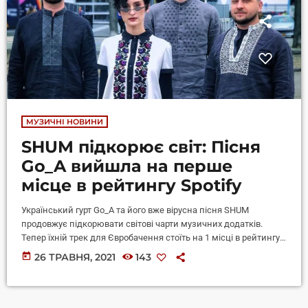
МУЗИЧНІ НОВИНИ
SHUM підкорює світ: Пісня
Go_A вийшла на перше
місце в рейтингу Spotify
Український гурт Go_A та його вже вірусна пісня SHUM
продовжує підкорювати світові чарти музичних додатків.
Тепер їхній трек для Євробачення стоїть на 1 місці в рейтингу
Spotify. На міжнародному пісенному конкурсі
today
26 ТРАВНЯ, 2021
143
Євробачення-2021 український етнофолк-гурт Go_A захопив не
тільки європейську спільноту. Go_A продовжує доводити, що
вони здобули світове визнання, пише 24 Showbiz. Цього разу
гурт у своєму інстаграмі повідомив, що їхня вірусна пісня для