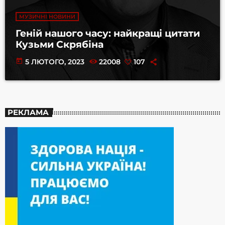
МУЗИЧНІ НОВИНИ
Геній нашого часу: найкращі цитати
Кузьми Скрябіна
today
5 ЛЮТОГО, 2023
22008
107
РЕКЛАМА