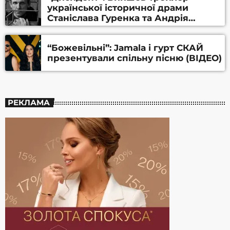
української історичної драми
Станіслава Гуренка та Андрія
Алфьорова (ВІДЕО)
“Божевільні”: Jamala і гурт СКАЙ
презентували спільну пісню (ВІДЕО)
РЕКЛАМА