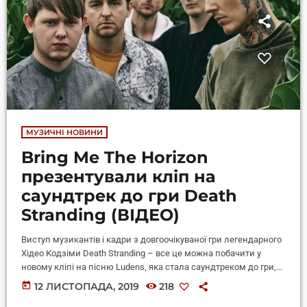
МУЗИЧНІ НОВИНИ
Bring Me The Horizon
презентували кліп на
саундтрек до гри Death
Stranding (ВІДЕО)
Виступ музикантів і кадри з довгоочікуваної гри легендарного
Хідео Кодзіми Death Stranding – все це можна побачити у
новому кліпі на пісню Ludens, яка стала саундтреком до гри,
британських металкорщиків Bring Me The Horizon. Лідер гурту
today
12 ЛИСТОПАДА, 2019
218
Bring Me The Horizon Олівер Сайкс є фанатом комп’ютерних