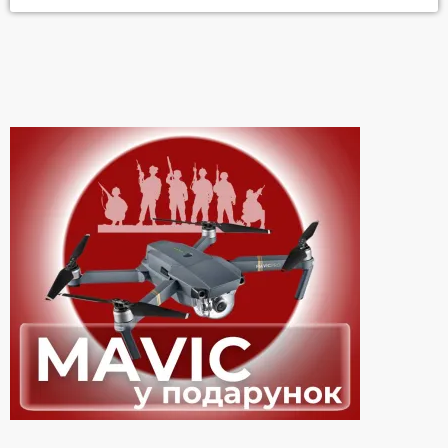
ігор Хідео Кодзіми. Цікаво, що і у райдері музикантів гурту
завжди є вимога до організаторів – забезпечити простір для
установки монітора для ігрової приставки та […]