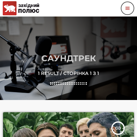
menu
САУНДТРЕК
1 RESULT / СТОРІНКА 1 З 1
insert_link