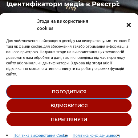
Ідентифікатори медіа в Реєстрі:
Івано-Франківськ
: L11-00661
Згода на використання
Калуш
: L11-01410
cookies
Рогатин
: L11-01801
Яблуниця
: L11-01720
Для забезпечення найкращого досвіду ми використовуємо технології,
Косів: L11-01805
такі як файли cookie, для збереження та/або отримання інформації з
Гарасимів: L11-02274
вашого пристрою. Надання згоди на використання цих технологій
дозволить нам обробляти дані, такі як поведінка під час перегляду
сайту або унікальні ідентифікатори. Відмова від згоди або її
відкликання може негативно вплинути на роботу окремих функцій
сайту.
ПОГОДИТИСЯ
© 1995-2026 РК «ЗАХІДНИЙ ПОЛЮС»
ВІДМОВИТИСЯ
ЛОГОТИП
РЕДАКЦІЙНИЙ СТАТУТ
ПЕРЕГЛЯНУТИ
СТРУКТУРА ВЛАСНОСТІ
Тимчасовий Релакс
play_arrow
keyboard_arrow_right
Політика використання Cookie
Політика конфіденційності