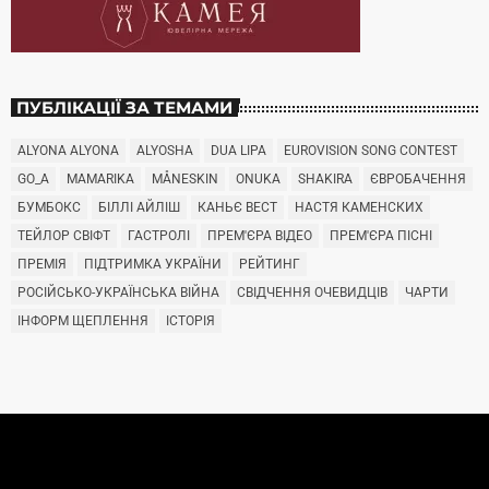
ПУБЛІКАЦІЇ ЗА ТЕМАМИ
ALYONA ALYONA
ALYOSHA
DUA LIPA
EUROVISION SONG CONTEST
GO_A
MAMARIKA
MÅNESKIN
ONUKA
SHAKIRA
ЄВРОБАЧЕННЯ
БУМБОКС
БІЛЛІ АЙЛІШ
КАНЬЄ ВЕСТ
НАСТЯ КАМЕНСКИХ
ТЕЙЛОР СВІФТ
ГАСТРОЛІ
ПРЕМ'ЄРА ВІДЕО
ПРЕМ'ЄРА ПІСНІ
ПРЕМІЯ
ПІДТРИМКА УКРАЇНИ
РЕЙТИНГ
РОСІЙСЬКО-УКРАЇНСЬКА ВІЙНА
СВІДЧЕННЯ ОЧЕВИДЦІВ
ЧАРТИ
ІНФОРМ ЩЕПЛЕННЯ
ІСТОРІЯ