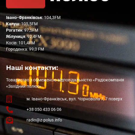
Івано-Франківськ
: 104,3FM
Калуш
: 105,5FM
Рогатин
: 97,5FM
Яблуниця
: 92,4FM
Косів: 101,4FM
Городенка: 99,0 FM
Наші контакти:
Товариство з обмеженою відповідальністю «Радіокомпанія
«Західний полюс»
м. Івано-Франківськ, вул. Чорновола 7, 7 поверх
+38 050 433 06 06
radio@z-polus.info