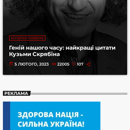
МУЗИЧНІ НОВИНИ
Геній нашого часу: найкращі цитати
Кузьми Скрябіна
today
5 ЛЮТОГО, 2023
22005
107
РЕКЛАМА