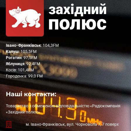
Івано-Франківськ
: 104,3FM
Калуш
: 105,5FM
Рогатин
: 97,5FM
Яблуниця
: 92,4FM
Косів: 101,4FM
Городенка: 99,0 FM
Наші контакти:
Товариство з обмеженою відповідальністю «Радіокомпанія
«Західний полюс»
м. Івано-Франківськ, вул. Чорновола 7, 7 поверх