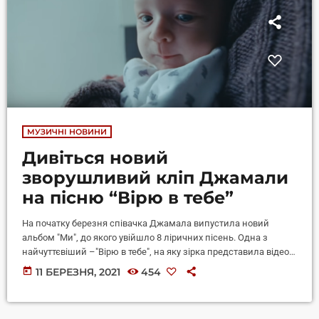
МУЗИЧНІ НОВИНИ
Дивіться новий
зворушливий кліп Джамали
на пісню “Вірю в тебе”
На початку березня співачка Джамала випустила новий
альбом "Ми", до якого увійшло 8 ліричних пісень. Одна з
найчуттєвіший –"Вірю в тебе", на яку зірка представила відео.
У кліпі вона зняла чоловіка і двох синів. Прем'єра відео на
today
11 БЕРЕЗНЯ, 2021
454
пісню "Вірю в тебе" була приурочена до дня народження
старшого сина співачки Еміра, якому днем раніше
виповнилося 3 роки. В емоційному кліпі знаменитість