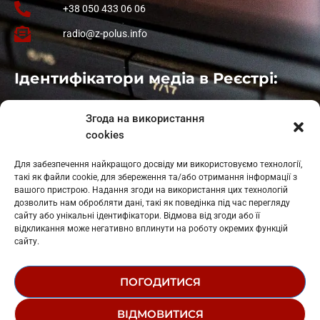
+38 050 433 06 06
radio@z-polus.info
Ідентифікатори медіа в Реєстрі:
Івано-Франківськ
: L11-00661
Згода на використання
Калуш
: L11-01410
cookies
Рогатин
: L11-01801
Яблуниця
: L11-01720
Для забезпечення найкращого досвіду ми використовуємо технології,
Косів: L11-01805
такі як файли cookie, для збереження та/або отримання інформації з
Гарасимів: L11-02274
вашого пристрою. Надання згоди на використання цих технологій
дозволить нам обробляти дані, такі як поведінка під час перегляду
сайту або унікальні ідентифікатори. Відмова від згоди або її
відкликання може негативно вплинути на роботу окремих функцій
сайту.
ПОГОДИТИСЯ
© 1995-2026 РК «ЗАХІДНИЙ ПОЛЮС»
ВІДМОВИТИСЯ