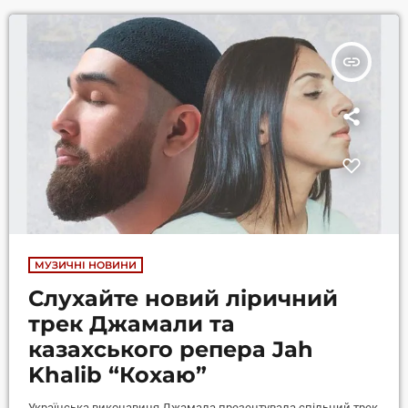
розповіла про батьківство, повідомляє сайт 24 Showbiz. На
особистій сторінці […]
insert_link
МУЗИЧНІ НОВИНИ
Слухайте новий ліричний
трек Джамали та
казахського репера Jah
Khalib “Кохаю”
Українська виконавиця Джамала презентувала спільний трек