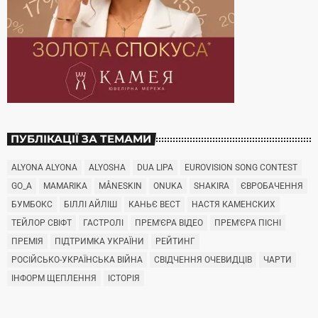
ПУБЛІКАЦІЇ ЗА ТЕМАМИ
ALYONA ALYONA
ALYOSHA
DUA LIPA
EUROVISION SONG CONTEST
GO_A
MAMARIKA
MÅNESKIN
ONUKA
SHAKIRA
ЄВРОБАЧЕННЯ
БУМБОКС
БІЛЛІ АЙЛІШ
КАНЬЄ ВЕСТ
НАСТЯ КАМЕНСКИХ
ТЕЙЛОР СВІФТ
ГАСТРОЛІ
ПРЕМ'ЄРА ВІДЕО
ПРЕМ'ЄРА ПІСНІ
ПРЕМІЯ
ПІДТРИМКА УКРАЇНИ
РЕЙТИНГ
РОСІЙСЬКО-УКРАЇНСЬКА ВІЙНА
СВІДЧЕННЯ ОЧЕВИДЦІВ
ЧАРТИ
ІНФОРМ ЩЕПЛЕННЯ
ІСТОРІЯ