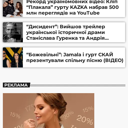
Рекорд україномовних відео: Кліп
“Плакала” гурту KAZKA набрав 500
млн переглядів на YouTube
“Дисидент”: Вийшов трейлер
української історичної драми
Станіслава Гуренка та Андрія
Алфьорова (ВІДЕО)
“Божевільні”: Jamala і гурт СКАЙ
презентували спільну пісню (ВІДЕО)
РЕКЛАМА