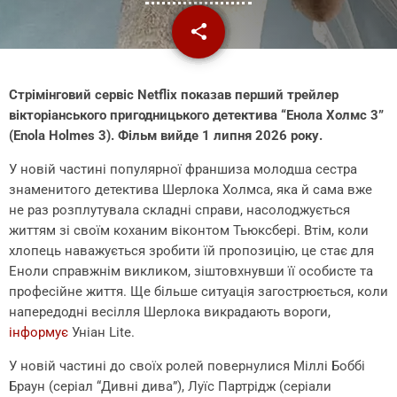
share
email
Стрімінговий сервіс Netflix показав перший трейлер
вікторіанського пригодницького детектива “Енола Холмс 3”
(Enola Holmes 3). Фільм вийде 1 липня 2026 року.
У новій частині популярної франшиза молодша сестра
знаменитого детектива Шерлока Холмса, яка й сама вже
не раз розплутувала складні справи, насолоджується
життям зі своїм коханим віконтом Тьюксбері. Втім, коли
хлопець наважується зробити їй пропозицію, це стає для
Еноли справжнім викликом, зіштовхнувши її особисте та
професійне життя. Ще більше ситуація загострюється, коли
напередодні весілля Шерлока викрадають вороги,
інформує
Уніан Lite.
У новій частині до своїх ролей повернулися Міллі Боббі
Браун (серіал “Дивні дива”), Луїс Партрідж (серіали