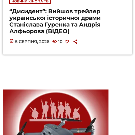
НОВИНИ КІНО ТА ТБ
“Дисидент”: Вийшов трейлер
української історичної драми
Станіслава Гуренка та Андрія
Алфьорова (ВІДЕО)
today
5 СЕРПНЯ, 2026
10