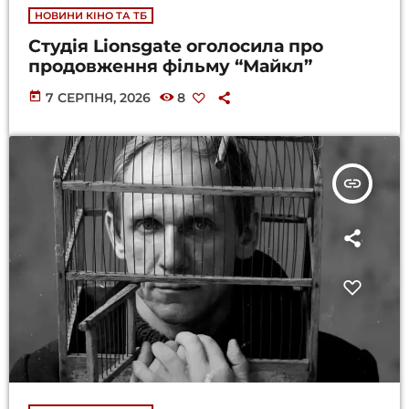
НОВИНИ КІНО ТА ТБ
Студія Lionsgate оголосила про
продовження фільму “Майкл”
today
7 СЕРПНЯ, 2026
8
insert_link