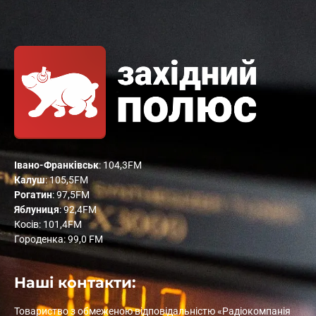
Івано-Франківськ
: 104,3FM
Калуш
: 105,5FM
Рогатин
: 97,5FM
Яблуниця
: 92,4FM
Косів: 101,4FM
Городенка: 99,0 FM
Наші контакти:
Товариство з обмеженою відповідальністю «Радіокомпанія