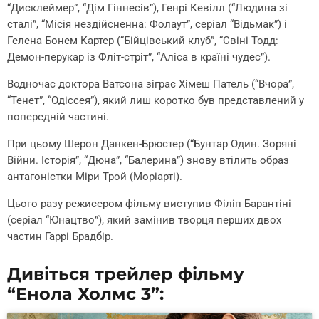
“Дисклеймер”, “Дім Гіннесів”), Генрі Кевілл (“Людина зі
сталі”, “Місія нездійсненна: Фолаут”, серіал “Відьмак”) і
Гелена Бонем Картер (“Бійцівський клуб”, “Свіні Тодд:
Демон-перукар із Фліт-стріт”, “Аліса в країні чудес”).
Водночас доктора Ватсона зіграє Хімеш Патель (“Вчора”,
“Тенет”, “Одіссея”), який лиш коротко був представлений у
попередній частині.
При цьому Шерон Данкен-Брюстер (“Бунтар Один. Зоряні
Війни. Історія”, “Дюна”, “Балерина”) знову втілить образ
антагоністки Міри Трой (Моріарті).
Цього разу режисером фільму виступив Філіп Барантіні
(серіал “Юнацтво”), який замінив творця перших двох
частин Гаррі Брадбір.
Дивіться трейлер фільму
“Енола Холмс 3”: