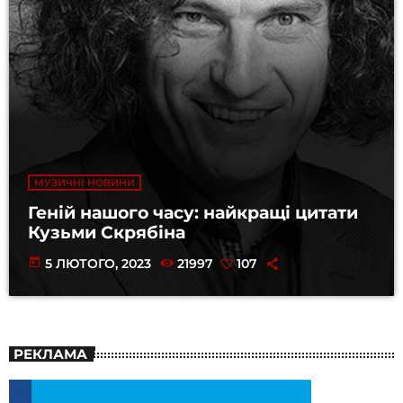
МУЗИЧНІ НОВИНИ
Геній нашого часу: найкращі цитати
Кузьми Скрябіна
today
5 ЛЮТОГО, 2023
21997
107
РЕКЛАМА