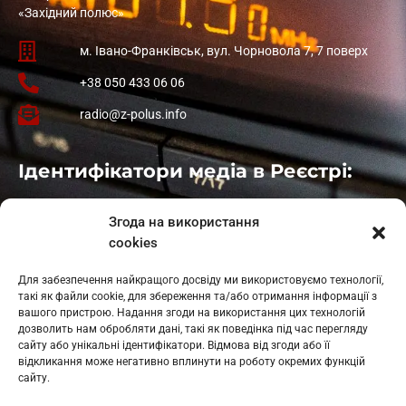
«Західний полюс»
м. Івано-Франківськ, вул. Чорновола 7, 7 поверх
+38 050 433 06 06
radio@z-polus.info
Ідентифікатори медіа в Реєстрі:
Івано-Франківськ
: L11-00661
Згода на використання
Калуш
: L11-01410
cookies
Рогатин
: L11-01801
Яблуниця
: L11-01720
Для забезпечення найкращого досвіду ми використовуємо технології,
Косів: L11-01805
такі як файли cookie, для збереження та/або отримання інформації з
Гарасимів: L11-02274
вашого пристрою. Надання згоди на використання цих технологій
дозволить нам обробляти дані, такі як поведінка під час перегляду
сайту або унікальні ідентифікатори. Відмова від згоди або її
відкликання може негативно вплинути на роботу окремих функцій
сайту.