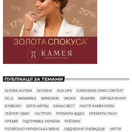
ПУБЛІКАЦІЇ ЗА ТЕМАМИ
ALYONA ALYONA
ALYOSHA
DUA LIPA
EUROVISION SONG CONTEST
GO_A
MAMARIKA
MÅNESKIN
ONUKA
SHAKIRA
ЄВРОБАЧЕННЯ
БУМБОКС
БІЛЛІ АЙЛІШ
КАНЬЄ ВЕСТ
НАСТЯ КАМЕНСКИХ
ТЕЙЛОР СВІФТ
ГАСТРОЛІ
ПРЕМ'ЄРА ВІДЕО
ПРЕМ'ЄРА ПІСНІ
ПРЕМІЯ
ПІДТРИМКА УКРАЇНИ
РЕЙТИНГ
РОСІЙСЬКО-УКРАЇНСЬКА ВІЙНА
СВІДЧЕННЯ ОЧЕВИДЦІВ
ЧАРТИ