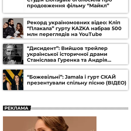
продовження фільму “Майкл”
Рекорд україномовних відео: Кліп
“Плакала” гурту KAZKA набрав 500
млн переглядів на YouTube
“Дисидент”: Вийшов трейлер
української історичної драми
Станіслава Гуренка та Андрія
Алфьорова (ВІДЕО)
“Божевільні”: Jamala і гурт СКАЙ
презентували спільну пісню (ВІДЕО)
РЕКЛАМА