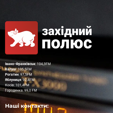
Івано-Франківськ
: 104,3FM
Калуш
: 105,5FM
Рогатин
: 97,5FM
Яблуниця
: 92,4FM
Косів: 101,4FM
Городенка: 99,0 FM
Наші контакти: