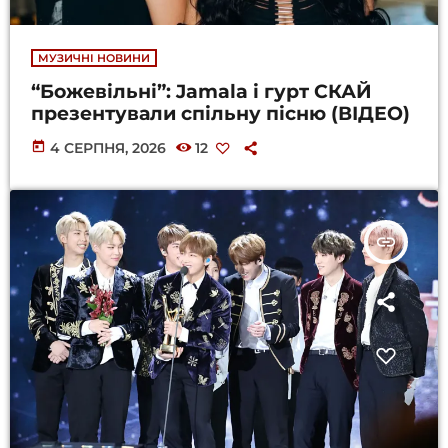
МУЗИЧНІ НОВИНИ
“Божевільні”: Jamala і гурт СКАЙ
презентували спільну пісню (ВІДЕО)
today
4 СЕРПНЯ, 2026
12
insert_link