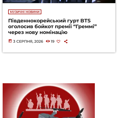
МУЗИЧНІ НОВИНИ
Південнокорейський гурт BTS
оголосив бойкот премії “Греммі”
через нову номінацію
today
3 СЕРПНЯ, 2026
19