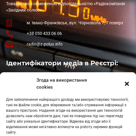
Товариство з обмеженою відповідальністю «Радіокомпанія
«Західний полюс»
м. Івано-Франківськ, вул. Чорновола 7, 7 поверх
+38 050 433 06 06
radio@z-polus.info
Ідентифікатори медіа в Реєстрі:
Івано-Франківськ
: L11-00661
Згода на використання
Калуш
: L11-01410
cookies
Рогатин
: L11-01801
Яблуниця
: L11-01720
Для забезпечення найкращого досвіду ми використовуємо технології,
Косів: L11-01805
такі як файли cookie, для збереження та/або отримання інформації з
Гарасимів: L11-02274
вашого пристрою. Надання згоди на використання цих технологій
дозволить нам обробляти дані, такі як поведінка під час перегляду
сайту або унікальні ідентифікатори. Відмова від згоди або її
відкликання може негативно вплинути на роботу окремих функцій
сайту.