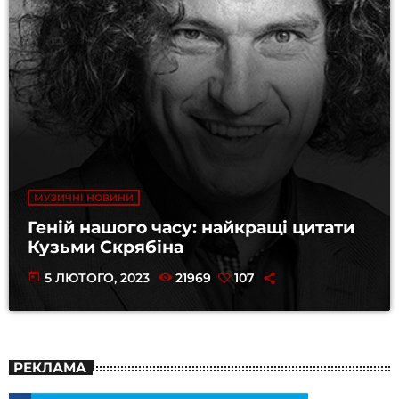
МУЗИЧНІ НОВИНИ
Геній нашого часу: найкращі цитати
Кузьми Скрябіна
today
5 ЛЮТОГО, 2023
21969
107
РЕКЛАМА