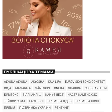
ПУБЛІКАЦІЇ ЗА ТЕМАМИ
ALYONA ALYONA
ALYOSHA
DUA LIPA
EUROVISION SONG CONTEST
GO_A
MAMARIKA
MÅNESKIN
ONUKA
SHAKIRA
ЄВРОБАЧЕННЯ
БУМБОКС
БІЛЛІ АЙЛІШ
КАНЬЄ ВЕСТ
НАСТЯ КАМЕНСКИХ
ТЕЙЛОР СВІФТ
ГАСТРОЛІ
ПРЕМ'ЄРА ВІДЕО
ПРЕМ'ЄРА ПІСНІ
ПРЕМІЯ
ПІДТРИМКА УКРАЇНИ
РЕЙТИНГ