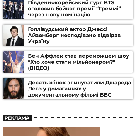
Південнокорейський гурт BTS
оголосив бойкот премії “Греммі”
через нову номінацію
Голлівудський актор Джессі
Айзенберг несподівано відвідав
Україну
Бен Аффлек став переможцем шоу
“Хто хоче стати мільйонером?”
(ВІДЕО)
Десять жінок звинуватили Джареда
Лето у домаганнях у
документальному фільмі BBC
РЕКЛАМА