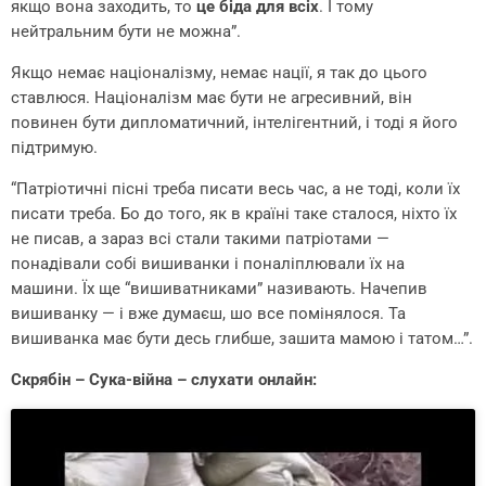
якщо вона заходить, то
це біда для всіх
. І тому
нейтральним бути не можна”.
Якщо немає націоналізму, немає нації, я так до цього
ставлюся. Націоналізм має бути не агресивний, він
повинен бути дипломатичний, інтелігентний, і тоді я його
підтримую.
“Патріотичні пісні треба писати весь час, а не тоді, коли їх
писати треба. Бо до того, як в країні таке сталося, ніхто їх
не писав, а зараз всі стали такими патріотами —
понадівали собі вишиванки і поналіплювали їх на
машини. Їх ще “вишиватниками” називають. Начепив
вишиванку — і вже думаєш, шо все помінялося. Та
вишиванка має бути десь глибше, зашита мамою і татом…”.
Скрябін – Сука-війна – слухати онлайн: