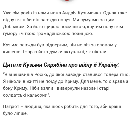
Уже сім років із нами нема Андрія Кузьменка. Однак таке
відчуття, ніби він завжди поруч. Ми сумуємо за цим
Добряком. За його щирою посмішкою, крутим почуттям
гумору і чіткою громадянською позицією.
Кузьма завжди був відвертим, він не ліз за словом у
кишеню. І зараз його думки актуальні, як ніколи.
Цитати Кузьми Скрябіна про війну й Україну:
“Я зненавидів Росію, до якої завжди ставився толерантно.
Я ніколи в житті не поїду до Криму. Для мене, то є зрада з
боку Криму. Ніби взяли і вивернули назовні старі
солдатські кальсони”.
Патріот – людина, яка щось робить для того, аби країні
було ліпше.