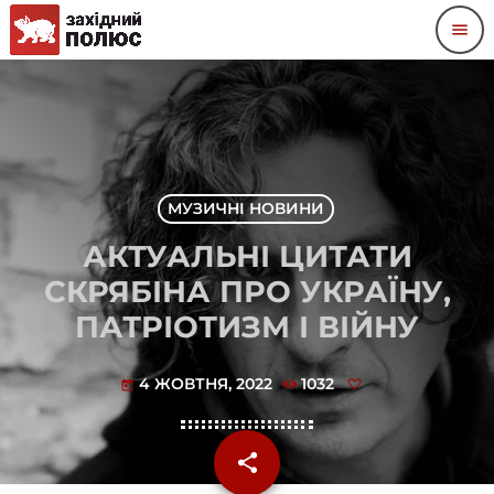
menu
МУЗИЧНІ НОВИНИ
АКТУАЛЬНІ ЦИТАТИ
СКРЯБІНА ПРО УКРАЇНУ,
ПАТРІОТИЗМ І ВІЙНУ
4 ЖОВТНЯ, 2022
1032
today
share
email