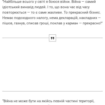
“Найбільше всього у світі я боюся війни. Війна — самий
ідіотський винахід людей. І то, що вона час від часу
повторюється — то є саме жахливе. То прекрасний бізнес.
Немає подоходного налогу, нема декларацій, накладних —
пішов, гахнув, списав гроші, поклав у карман — прекрасно!”
“Війна не може бути на якійсь певній частині території,