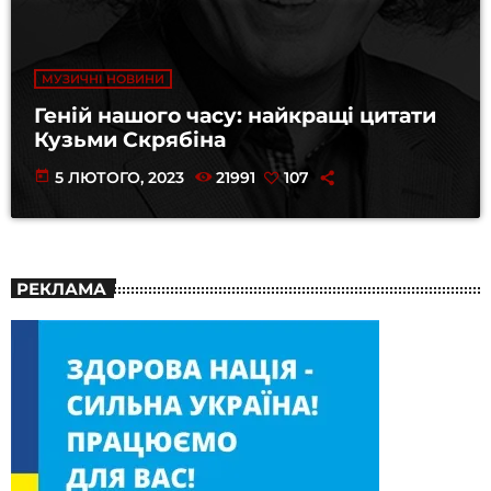
МУЗИЧНІ НОВИНИ
Геній нашого часу: найкращі цитати
Кузьми Скрябіна
today
5 ЛЮТОГО, 2023
21991
107
РЕКЛАМА