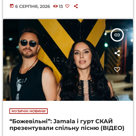
today
6 СЕРПНЯ, 2026
13
insert_link
МУЗИЧНІ НОВИНИ
“Божевільні”: Jamala і гурт СКАЙ
презентували спільну пісню (ВІДЕО)