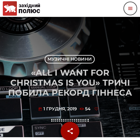
menu
МУЗИЧНІ НОВИНИ
«ALL I WANT FOR
CHRISTMAS IS YOU» ТРИЧІ
ПОБИЛА РЕКОРД ГІННЕСА
1 ГРУДНЯ, 2019
54
today
share
email