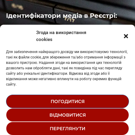
Ідентифікатори медіа в Реєстрі:
Івано-Франківськ
: L11-00661
Згода на використання
Калуш
: L11-01410
cookies
Рогатин
: L11-01801
Яблуниця
: L11-01720
Для забезпечення найкращого досвіду ми використовуємо технології,
Косів: L11-01805
такі як файли cookie, для збереження та/або отримання інформації з
Гарасимів: L11-02274
вашого пристрою. Надання згоди на використання цих технологій
дозволить нам обробляти дані, такі як поведінка під час перегляду
сайту або унікальні ідентифікатори. Відмова від згоди або її
відкликання може негативно вплинути на роботу окремих функцій
сайту.
ПОГОДИТИСЯ
© 1995-2026 РК «ЗАХІДНИЙ ПОЛЮС»
ВІДМОВИТИСЯ
ЛОГОТИП
РЕДАКЦІЙНИЙ СТАТУТ
ПЕРЕГЛЯНУТИ
СТРУКТУРА ВЛАСНОСТІ