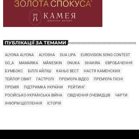
ПУБЛІКАЦІЇ ЗА ТЕМАМИ
ALYONA ALYONA
ALYOSHA
DUA LIPA
EUROVISION SONG CONTEST
GO_A
MAMARIKA
MÅNESKIN
ONUKA
SHAKIRA
ЄВРОБАЧЕННЯ
БУМБОКС
БІЛЛІ АЙЛІШ
КАНЬЄ ВЕСТ
НАСТЯ КАМЕНСКИХ
ТЕЙЛОР СВІФТ
ГАСТРОЛІ
ПРЕМ'ЄРА ВІДЕО
ПРЕМ'ЄРА ПІСНІ
ПРЕМІЯ
ПІДТРИМКА УКРАЇНИ
РЕЙТИНГ
РОСІЙСЬКО-УКРАЇНСЬКА ВІЙНА
СВІДЧЕННЯ ОЧЕВИДЦІВ
ЧАРТИ
ІНФОРМ ЩЕПЛЕННЯ
ІСТОРІЯ