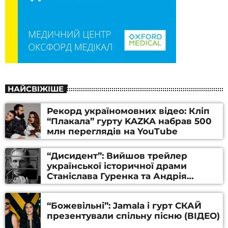
НАЙСВІЖІШЕ
Рекорд україномовних відео: Кліп
“Плакала” гурту KAZKA набрав 500
млн переглядів на YouTube
“Дисидент”: Вийшов трейлер
української історичної драми
Станіслава Гуренка та Андрія
Алфьорова (ВІДЕО)
“Божевільні”: Jamala і гурт СКАЙ
презентували спільну пісню (ВІДЕО)