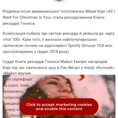
Різдвяна пісня американської попспівачки Мераї Кері «All I
Want For Christmas Is You» стала рекордсменом Книги
рекордів Гіннеса.
Композиція побила три світові рекорди й увійшла до чарту
«Hot 100». Крім того, її визнали найпопулярнішою
святковою піснею на аудіосервісі Spotify (більше 10,8 млн
прослуховувань у грудні 2018 року)
Суддя Книги рекордів Гіннеса Майкл Емпрік нагородив
Кері під час святкового шоу в Лас-Вегасі у театрі «Колізей».
«Майкл вручив
мені сертифікат
на сцені, тому,
безумовно, я
попросила його
приєднатися до
Click to accept marketing cookies
and enable this content
фіналу «All I Want
For Christmas Is