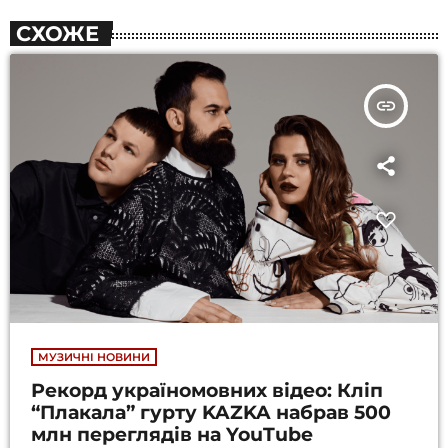
СХОЖЕ
insert_link
МУЗИЧНІ НОВИНИ
Рекорд україномовних відео: Кліп
“Плакала” гурту KAZKA набрав 500
млн переглядів на YouTube