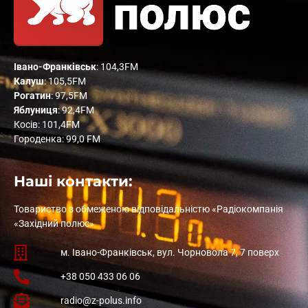
Івано-Франківськ
: 104,3FM
Калуш
: 105,5FM
Рогатин
: 97,5FM
Яблуниця
: 92,4FM
Косів: 101,4FM
Городенка: 99,0 FM
Наші контакти:
Товариство з обмеженою відповідальністю «Радіокомпанія
«Західний полюс»
м. Івано-Франківськ, вул. Чорновола 7, 7 поверх
+38 050 433 06 06
radio@z-polus.info