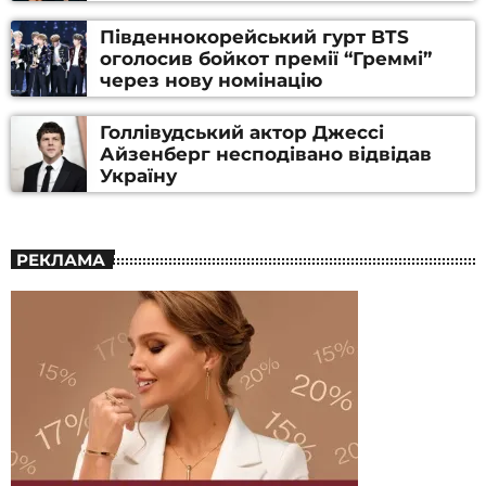
Південнокорейський гурт BTS
оголосив бойкот премії “Греммі”
через нову номінацію
Голлівудський актор Джессі
Айзенберг несподівано відвідав
Україну
РЕКЛАМА