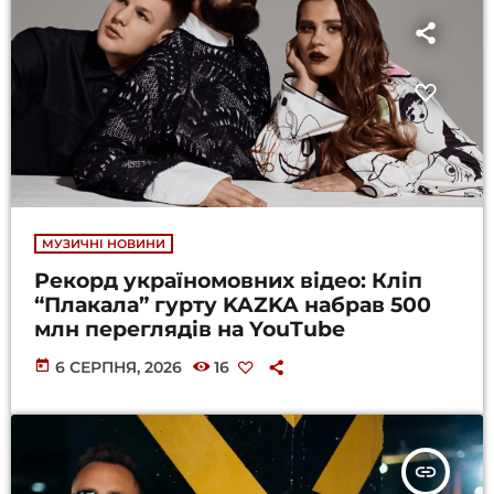
МУЗИЧНІ НОВИНИ
Рекорд україномовних відео: Кліп
“Плакала” гурту KAZKA набрав 500
млн переглядів на YouTube
today
6 СЕРПНЯ, 2026
16
insert_link