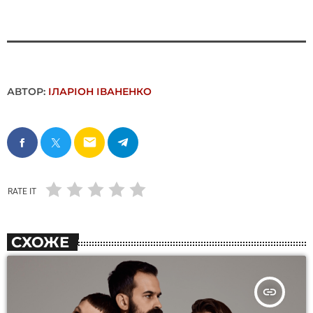
АВТОР:
ІЛАРІОН ІВАНЕНКО
email
RATE IT
СХОЖЕ
insert_link