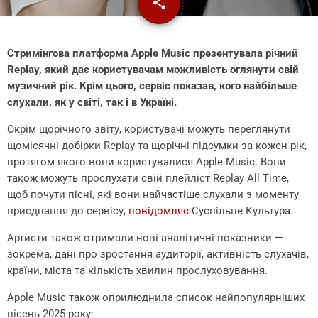
share
email
Стримінгова платформа Apple Music презентувала річний
Replay, який дає користувачам можливість оглянути свій
музичний рік. Крім цього, сервіс показав, кого найбільше
слухали, як у світі, так і в Україні.
Окрім щорічного звіту, користувачі можуть переглянути
щомісячні добірки Replay та щорічні підсумки за кожен рік,
протягом якого вони користувалися Apple Music. Вони
також можуть прослухати свій плейліст Replay All Time,
щоб почути пісні, які вони найчастіше слухали з моменту
приєднання до сервісу,
повідомляє
Суспільне Культура.
Артисти також отримали нові аналітичні показники —
зокрема, дані про зростання аудиторії, активність слухачів,
країни, міста та кількість хвилин прослуховування.
Apple Music також оприлюднила список найпопулярніших
пісень 2025 року: