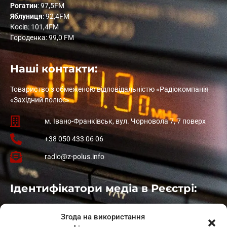
Рогатин
: 97,5FM
Яблуниця
: 92,4FM
Косів: 101,4FM
Городенка: 99,0 FM
Наші контакти:
Товариство з обмеженою відповідальністю «Радіокомпанія
«Західний полюс»
м. Івано-Франківськ, вул. Чорновола 7, 7 поверх
+38 050 433 06 06
radio@z-polus.info
Ідентифікатори медіа в Реєстрі:
Івано-Франківськ
: L11-00661
Згода на використання
Калуш
: L11-01410