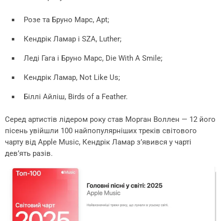
Розе та Бруно Марс, Apt;
Кендрік Ламар і SZA, Luther;
Леді Гага і Бруно Марс, Die With A Smile;
Кендрік Ламар, Not Like Us;
Біллі Айліш, Birds of a Feather.
Серед артистів лідером року став Морган Воллен — 12 його
пісень увійшли 100 найпопулярніших треків світового
чарту від Apple Music, Кендрік Ламар з’явився у чарті
дев’ять разів.