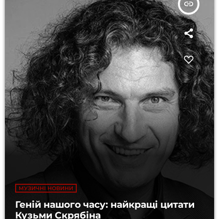
insert_link
МУЗИЧНІ НОВИНИ
Геній нашого часу: найкращі цитати
Кузьми Скрябіна