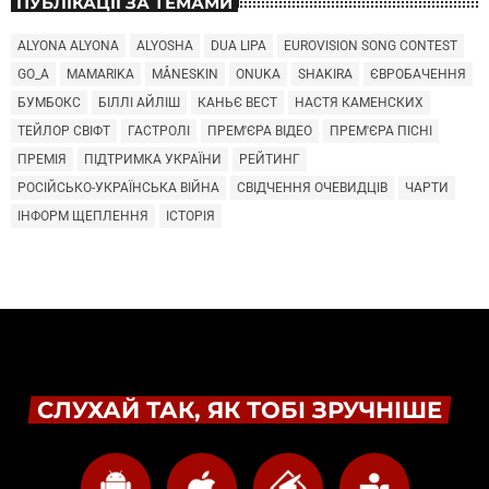
ПУБЛІКАЦІЇ ЗА ТЕМАМИ
ALYONA ALYONA
ALYOSHA
DUA LIPA
EUROVISION SONG CONTEST
GO_A
MAMARIKA
MÅNESKIN
ONUKA
SHAKIRA
ЄВРОБАЧЕННЯ
БУМБОКС
БІЛЛІ АЙЛІШ
КАНЬЄ ВЕСТ
НАСТЯ КАМЕНСКИХ
ТЕЙЛОР СВІФТ
ГАСТРОЛІ
ПРЕМ'ЄРА ВІДЕО
ПРЕМ'ЄРА ПІСНІ
ПРЕМІЯ
ПІДТРИМКА УКРАЇНИ
РЕЙТИНГ
РОСІЙСЬКО-УКРАЇНСЬКА ВІЙНА
СВІДЧЕННЯ ОЧЕВИДЦІВ
ЧАРТИ
ІНФОРМ ЩЕПЛЕННЯ
ІСТОРІЯ
СЛУХАЙ ТАК, ЯК ТОБІ ЗРУЧНІШЕ