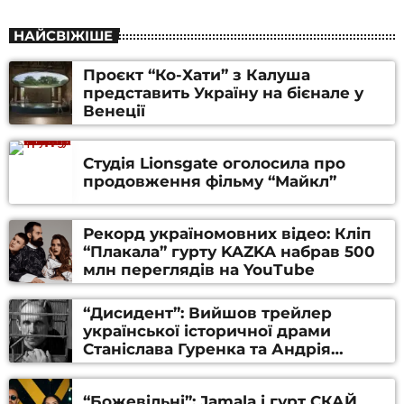
НАЙСВІЖІШЕ
Проєкт “Ко-Хати” з Калуша
представить Україну на бієнале у
Венеції
Студія Lionsgate оголосила про
продовження фільму “Майкл”
Рекорд україномовних відео: Кліп
“Плакала” гурту KAZKA набрав 500
млн переглядів на YouTube
“Дисидент”: Вийшов трейлер
української історичної драми
Станіслава Гуренка та Андрія
Алфьорова (ВІДЕО)
“Божевільні”: Jamala і гурт СКАЙ