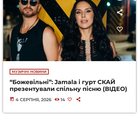
МУЗИЧНІ НОВИНИ
“Божевільні”: Jamala і гурт СКАЙ
презентували спільну пісню (ВІДЕО)
today
4 СЕРПНЯ, 2026
14