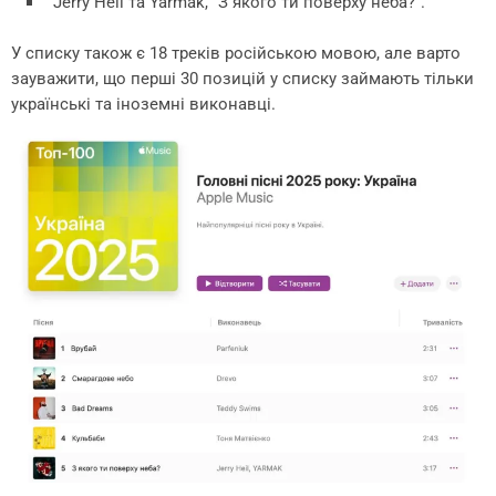
Jerry Heil та Yarmak, “З якого ти поверху неба?”.
У списку також є 18 треків російською мовою, але варто
зауважити, що перші 30 позицій у списку займають тільки
українські та іноземні виконавці.