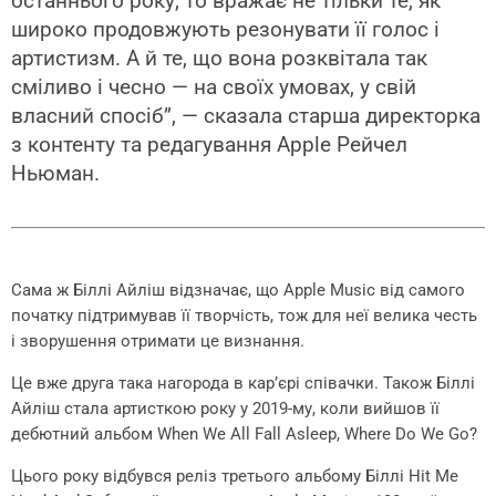
останнього року, то вражає не тільки те, як
широко продовжують резонувати її голос і
артистизм. А й те, що вона розквітала так
сміливо і чесно — на своїх умовах, у свій
власний спосіб”, — сказала старша директорка
з контенту та редагування Apple Рейчел
Ньюман.
Сама ж Біллі Айліш відзначає, що Apple Music від самого
початку підтримував її творчість, тож для неї велика честь
і зворушення отримати це визнання.
Це вже друга така нагорода в кар’єрі співачки. Також Біллі
Айліш стала артисткою року у 2019-му, коли вийшов її
дебютний альбом When We All Fall Asleep, Where Do We Go?
Цього року відбувся реліз третього альбому Біллі Hit Me