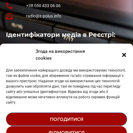
+38 050 433 06 06
radio@z-polus.info
Ідентифікатори медіа в Реєстрі:
Івано-Франківськ
: L11-00661
Згода на використання
Калуш
: L11-01410
cookies
Рогатин
: L11-01801
Яблуниця
: L11-01720
Для забезпечення найкращого досвіду ми використовуємо технології,
Косів: L11-01805
такі як файли cookie, для збереження та/або отримання інформації з
Гарасимів: L11-02274
вашого пристрою. Надання згоди на використання цих технологій
дозволить нам обробляти дані, такі як поведінка під час перегляду
сайту або унікальні ідентифікатори. Відмова від згоди або її
відкликання може негативно вплинути на роботу окремих функцій
сайту.
ПОГОДИТИСЯ
© 1995-2026 РК «ЗАХІДНИЙ ПОЛЮС»
ВІДМОВИТИСЯ