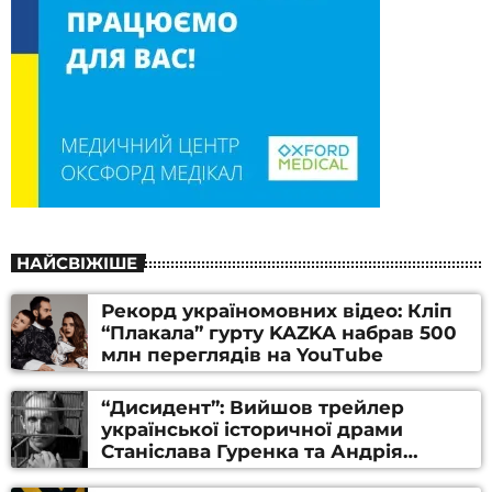
НАЙСВІЖІШЕ
Рекорд україномовних відео: Кліп
“Плакала” гурту KAZKA набрав 500
млн переглядів на YouTube
“Дисидент”: Вийшов трейлер
української історичної драми
Станіслава Гуренка та Андрія
Алфьорова (ВІДЕО)