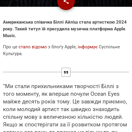
share
email
2
Американська співачка Біллі Айліш стала артисткою 2024
року. Такий титул їй присудила музична платформа Apple
Music.
Про це
стало відомо
з блоґу Apple,
інформує
Суспільне
Культура.
“Ми стали прихильниками творчості Біллі з
того моменту, як вперше почули Ocean Eyes
майже десять років тому. Це завжди приємно,
коли молодий артист так швидко знаходить
спільну мову з величезною кількістю людей.
Якщо ж спостерігати за її розвитком протягом