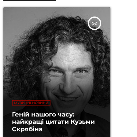
insert_link
МУЗИЧНІ НОВИНИ
Геній нашого часу:
найкращі цитати Кузьми
Скрябіна