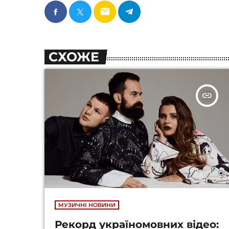
email
СХОЖЕ
insert_link
МУЗИЧНІ НОВИНИ
Рекорд україномовних відео: