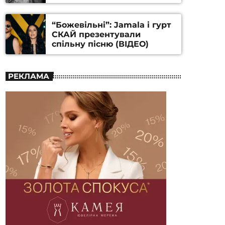
Станіслава Гуренка та
Андрія Алфьорова (ВІДЕО)
“Божевільні”: Jamala і гурт
СКАЙ презентували
спільну пісню (ВІДЕО)
РЕКЛАМА