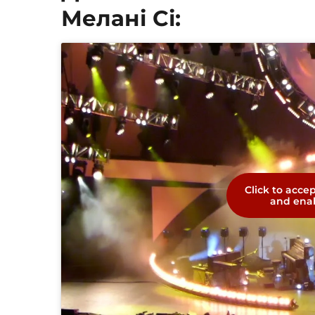
Мелані Сі:
Click to acce
and enab