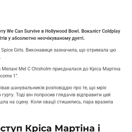
у We Can Survive в Hollywood Bowl. Вокаліст Coldplay
ітів у абсолютно неочікуваному дуеті.
пи Spice Girls. Виконавиця зазначила, що отримала цю
.
rls Мелані Mel C Chisholm приєдналася до Кріса Мартіна
ecome 1”.
грівав шанувальників розповіддю про те, що мріє
гурту. Тоді він попросив глядачів відправити цей
йшла на сцену. Коли овації стишились, пара вразила
ступ Кріса Мартіна і