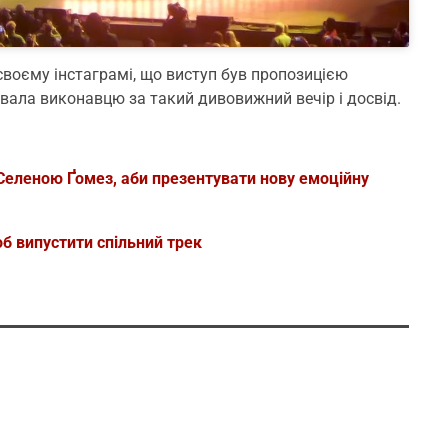
у своєму інстаграмі, що виступ був пропозицією
вала виконавцю за такий дивовижний вечір і досвід.
 Селеною Ґомез, аби презентувати нову емоційну
об випустити спільний трек