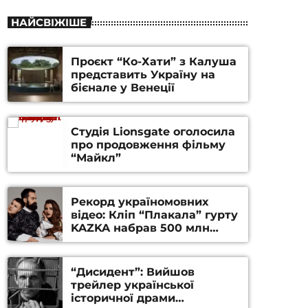
НАЙСВІЖІШЕ
Проєкт “Ко-Хати” з Калуша
представить Україну на
бієнале у Венеції
Студія Lionsgate оголосила
про продовження фільму
“Майкл”
Рекорд україномовних
відео: Кліп “Плакала” гурту
KAZKA набрав 500 млн
переглядів на YouTube
“Дисидент”: Вийшов
трейлер української
історичної драми