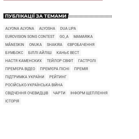
ПУБЛІКАЦІЇ ЗА ТЕМАМИ
ALYONA ALYONA
ALYOSHA
DUA LIPA
EUROVISION SONG CONTEST
GO_A
MAMARIKA
MÅNESKIN
ONUKA
SHAKIRA
ЄВРОБАЧЕННЯ
БУМБОКС
БІЛЛІ АЙЛІШ
КАНЬЄ ВЕСТ
НАСТЯ КАМЕНСКИХ
ТЕЙЛОР СВІФТ
ГАСТРОЛІ
ПРЕМ'ЄРА ВІДЕО
ПРЕМ'ЄРА ПІСНІ
ПРЕМІЯ
ПІДТРИМКА УКРАЇНИ
РЕЙТИНГ
РОСІЙСЬКО-УКРАЇНСЬКА ВІЙНА
СВІДЧЕННЯ ОЧЕВИДЦІВ
ЧАРТИ
ІНФОРМ ЩЕПЛЕННЯ
ІСТОРІЯ