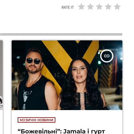
RATE IT
insert_link
МУЗИЧНІ НОВИНИ
“Божевільні”: Jamala і гурт