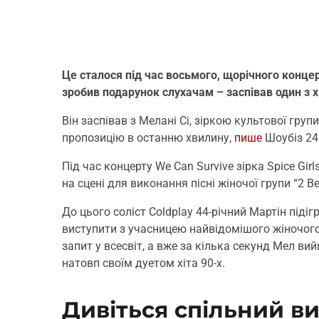
Це сталося під час восьмого, щорічного концерт
зробив подарунок слухачам – заспівав один з х
Він заспівав з Мелані Сі, зіркою культової гру
пропозицію в останню хвилину,
пише
Шоубіз 24
Під час концерту We Can Survive зірка Spice Gi
на сцені для виконання пісні жіночої групи “2 B
До цього соліст Coldplay 44-річний Мартін піді
виступити з учасницею найвідомішого жіночого 
запит у всесвіт, а вже за кілька секунд Мел ви
натовп своїм дуетом хіта 90-х.
Дивіться спільний ви