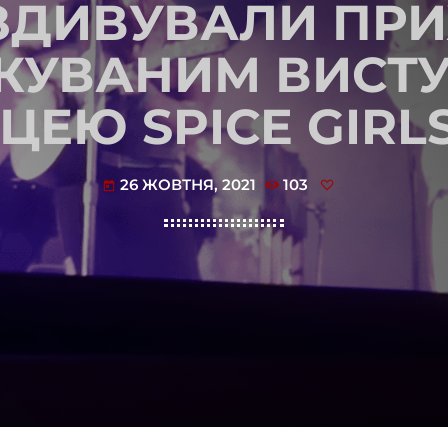
ЗДИВУВАЛИ ПР
КУВАНИМ ВИСТ
ЕЮ SPICE GIRLS
26 ЖОВТНЯ, 2021
103
today