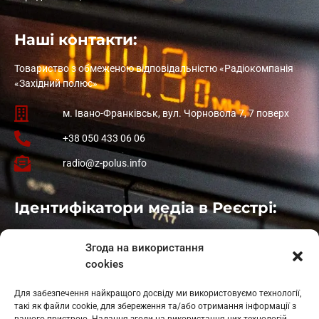
Наші контакти:
Товариство з обмеженою відповідальністю «Радіокомпанія
«Західний полюс»
м. Івано-Франківськ, вул. Чорновола 7, 7 поверх
+38 050 433 06 06
radio@z-polus.info
Ідентифікатори медіа в Реєстрі:
Івано-Франківськ
: L11-00661
Згода на використання
Калуш
: L11-01410
cookies
Рогатин
: L11-01801
Яблуниця
: L11-01720
Для забезпечення найкращого досвіду ми використовуємо технології,
Косів: L11-01805
такі як файли cookie, для збереження та/або отримання інформації з
Гарасимів: L11-02274