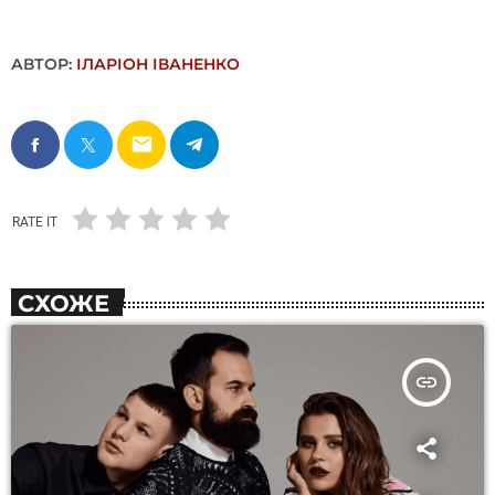
АВТОР:
ІЛАРІОН ІВАНЕНКО
email
RATE IT
СХОЖЕ
insert_link