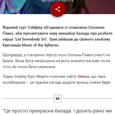
share
email
1
Відомий гурт Coldplay об’єднався зі співачкою Селеною
Ґомез, аби презентувати нову емоційну баладу про розбите
серце “Let Somebody Go”. Трек увійшов до свіжого альбому
британців Music of the Spheres.
Щоправда, у створенні теусту пісні Селена Ґомез участі не
брала. Вона була запрошена на роль вокалістки вже після
того, як пісня була написана.
Лідер Colplay Кріс Мартін пояснив сайту
Genius
, що така
колаборація – це чудова нагода додати музиці нових барв:
“Це просто прекрасна балада. І досить рано ми