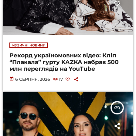
МУЗИЧНІ НОВИНИ
Рекорд україномовних відео: Кліп
“Плакала” гурту KAZKA набрав 500
млн переглядів на YouTube
today
6 СЕРПНЯ, 2026
17
insert_link