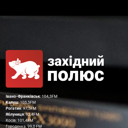
Івано-Франківськ
: 104,3FM
Калуш
: 105,5FM
Рогатин
: 97,5FM
Яблуниця
: 92,4FM
Косів: 101,4FM
Городенка: 99,0 FM