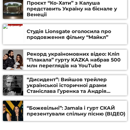
Проєкт “Ко-Хати” з Калуша
представить Україну на бієнале у
Венеції
Студія Lionsgate оголосила про
продовження фільму “Майкл”
Рекорд україномовних відео: Кліп
“Плакала” гурту KAZKA набрав 500
млн переглядів на YouTube
“Дисидент”: Вийшов трейлер
української історичної драми
Станіслава Гуренка та Андрія
Алфьорова (ВІДЕО)
“Божевільні”: Jamala і гурт СКАЙ
презентували спільну пісню (ВІДЕО)