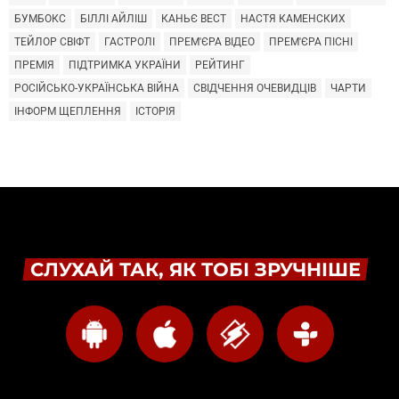
БУМБОКС
БІЛЛІ АЙЛІШ
КАНЬЄ ВЕСТ
НАСТЯ КАМЕНСКИХ
ТЕЙЛОР СВІФТ
ГАСТРОЛІ
ПРЕМ'ЄРА ВІДЕО
ПРЕМ'ЄРА ПІСНІ
ПРЕМІЯ
ПІДТРИМКА УКРАЇНИ
РЕЙТИНГ
РОСІЙСЬКО-УКРАЇНСЬКА ВІЙНА
СВІДЧЕННЯ ОЧЕВИДЦІВ
ЧАРТИ
ІНФОРМ ЩЕПЛЕННЯ
ІСТОРІЯ
СЛУХАЙ ТАК, ЯК ТОБІ ЗРУЧНІШЕ