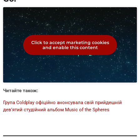
Click to accept marketing cookies
and enable this content
Читайте також:
Група Coldplay офіційно анонсувала свій прийдешній
дев’ятий студійний альбом Music of the Spheres