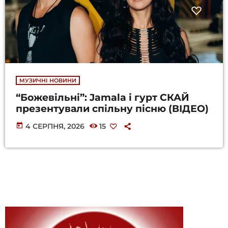
МУЗИЧНІ НОВИНИ
“Божевільні”: Jamala і гурт СКАЙ
презентували спільну пісню (ВІДЕО)
today
4 СЕРПНЯ, 2026
15