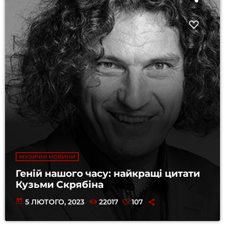
МУЗИЧНІ НОВИНИ
Геній нашого часу: найкращі цитати
Кузьми Скрябіна
today
5 ЛЮТОГО, 2023
22017
107