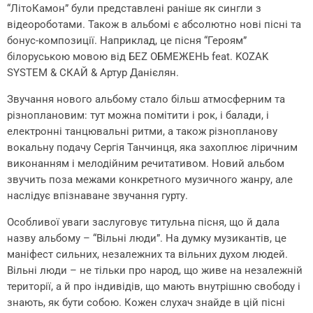
“ЛітоКамон” були представлені раніше як сингли з
відеороботами. Також в альбомі є абсолютно нові пісні та
бонус-композиції. Наприклад, це пісня “Героям”
білоруською мовою від БЕZ ОБМЕЖЕНЬ feat. KOZAK
SYSTEM & СКАЙ & Артур Данієлян.
Звучання нового альбому стало більш атмосферним та
різноплановим: тут можна помітити і рок, і балади, і
електронні танцювальні ритми, а також різнопланову
вокальну подачу Сергія Танчинця, яка захоплює ліричним
виконанням і мелодійним речитативом. Новий альбом
звучить поза межами конкретного музичного жанру, але
наслідує впізнаване звучання гурту.
Особливої уваги заслуговує титульна пісня, що й дала
назву альбому – “Вільні люди”. На думку музикантів, це
маніфест сильних, незалежних та вільних духом людей.
Вільні люди – не тільки про народ, що живе на незалежній
території, а й про індивідів, що мають внутрішню свободу і
знають, як бути собою. Кожен слухач знайде в цій пісні