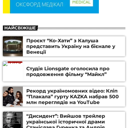
НАЙСВІЖІШЕ
Проєкт “Ко-Хати” з Калуша
представить Україну на бієнале у
Венеції
Студія Lionsgate оголосила про
продовження фільму “Майкл”
Рекорд україномовних відео: Кліп
“Плакала” гурту KAZKA набрав 500
млн переглядів на YouTube
“Дисидент”: Вийшов трейлер
української історичної драми
Станіслава Гуренка та Андрія