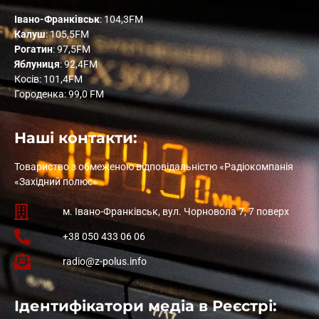
Івано-Франківськ
: 104,3FM
Калуш
: 105,5FM
Рогатин
: 97,5FM
Яблуниця
: 92,4FM
Косів: 101,4FM
Городенка: 99,0 FM
Наші контакти:
Товариство з обмеженою відповідальністю «Радіокомпанія
«Західний полюс»
м. Івано-Франківськ, вул. Чорновола 7, 7 поверх
+38 050 433 06 06
radio@z-polus.info
Ідентифікатори медіа в Реєстрі: