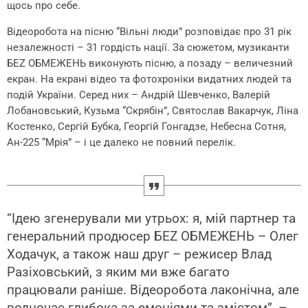
щось про себе.
Відеоробота на пісню “Вільні люди” розповідає про 31 рік
незалежності – 31 гордість нації. За сюжетом, музиканти
БЕZ ОБМЕЖЕНЬ виконують пісню, а позаду – величезний
екран. На екрані відео та фотохроніки видатних людей та
подій України. Серед них – Андрій Шевченко, Валерій
Лобановський, Кузьма “Скрябін”, Святослав Вакарчук, Ліна
Костенко, Сергій Бубка, Георгій Гонгадзе, Небесна Сотня,
Ан-225 “Мрія” – і це далеко не повний перелік.
“Ідею згенерували ми утрьох: я, мій партнер та
генеральний продюсер БЕZ ОБМЕЖЕНЬ – Олег
Ходачук, а також наш друг – режисер Влад
Разіховський, з яким ми вже багато
працювали раніше. Відеоробота лаконічна, але
водночас глибока за емоціями та змістом”, –