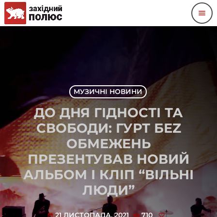
menu
МУЗИЧНІ НОВИНИ
ДО ДНЯ ГІДНОСТІ ТА
СВОБОДИ: ГУРТ БЕZ
ОБМЕЖЕНЬ
ПРЕЗЕНТУВАВ НОВИЙ
АЛЬБОМ І КЛІП “ВІЛЬНІ
ЛЮДИ”
21 ЛИСТОПАДА, 2021
710
today