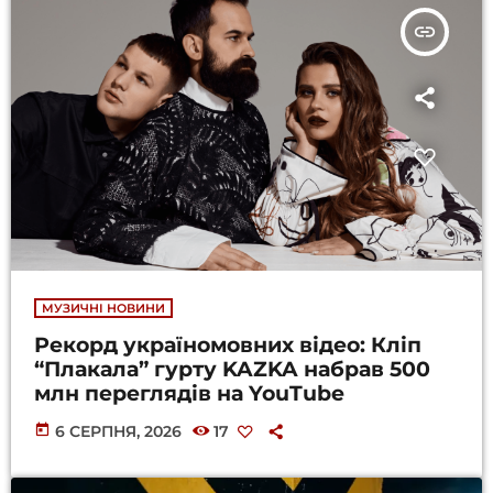
insert_link
МУЗИЧНІ НОВИНИ
Рекорд україномовних відео: Кліп
“Плакала” гурту KAZKA набрав 500
млн переглядів на YouTube
today
6 СЕРПНЯ, 2026
17