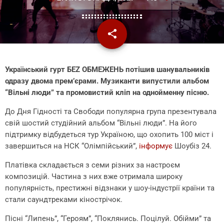
share
email
Український гурт БЕZ ОБМЕЖЕНЬ потішив шанувальників
одразу двома прем’єрами. Музиканти випустили альбом
“Вільні люди” та промовистий кліп на однойменну пісню.
До Дня Гідності та Свободи популярна група презентувала
свій шостий студійний альбом “Вільні люди”. На його
підтримку відбудеться тур Україною, що охопить 100 міст і
завершиться на НСК “Олімпійський”,
інформує
Шоубіз 24.
Платівка складається з семи різних за настроєм
композицій. Частина з них вже отримала широку
популярність, престижні відзнаки у шоу-індустрії країни та
стали саундтреками кінострічок.
Пісні “Липень”, “Героям”, “Поклянись. Поцілуй. Обійми” та