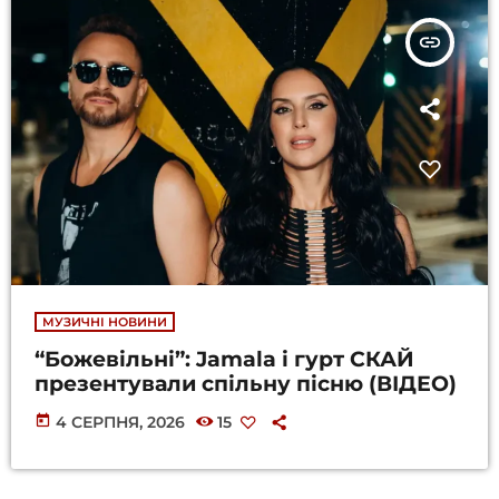
insert_link
МУЗИЧНІ НОВИНИ
“Божевільні”: Jamala і гурт СКАЙ
презентували спільну пісню (ВІДЕО)
today
4 СЕРПНЯ, 2026
15