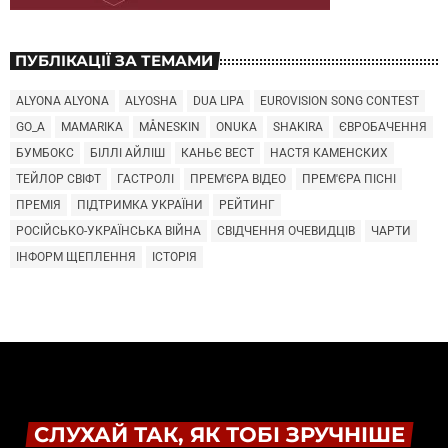
ПУБЛІКАЦІЇ ЗА ТЕМАМИ
ALYONA ALYONA
ALYOSHA
DUA LIPA
EUROVISION SONG CONTEST
GO_A
MAMARIKA
MÅNESKIN
ONUKA
SHAKIRA
ЄВРОБАЧЕННЯ
БУМБОКС
БІЛЛІ АЙЛІШ
КАНЬЄ ВЕСТ
НАСТЯ КАМЕНСКИХ
ТЕЙЛОР СВІФТ
ГАСТРОЛІ
ПРЕМ'ЄРА ВІДЕО
ПРЕМ'ЄРА ПІСНІ
ПРЕМІЯ
ПІДТРИМКА УКРАЇНИ
РЕЙТИНГ
РОСІЙСЬКО-УКРАЇНСЬКА ВІЙНА
СВІДЧЕННЯ ОЧЕВИДЦІВ
ЧАРТИ
ІНФОРМ ЩЕПЛЕННЯ
ІСТОРІЯ
СЛУХАЙ ТАК, ЯК ТОБІ ЗРУЧНІШЕ