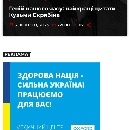
Геній нашого часу: найкращі цитати
Кузьми Скрябіна
today
5 ЛЮТОГО, 2023
22000
107
РЕКЛАМА