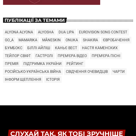
ПУБЛІКАЦІЇ ЗА ТЕМАМИ
ALYONA ALYONA
ALYOSHA
DUA LIPA
EUROVISION SONG CONTEST
GO_A
MAMARIKA
MÅNESKIN
ONUKA
SHAKIRA
ЄВРОБАЧЕННЯ
БУМБОКС
БІЛЛІ АЙЛІШ
КАНЬЄ ВЕСТ
НАСТЯ КАМЕНСКИХ
ТЕЙЛОР СВІФТ
ГАСТРОЛІ
ПРЕМ'ЄРА ВІДЕО
ПРЕМ'ЄРА ПІСНІ
ПРЕМІЯ
ПІДТРИМКА УКРАЇНИ
РЕЙТИНГ
РОСІЙСЬКО-УКРАЇНСЬКА ВІЙНА
СВІДЧЕННЯ ОЧЕВИДЦІВ
ЧАРТИ
ІНФОРМ ЩЕПЛЕННЯ
ІСТОРІЯ
СЛУХАЙ ТАК, ЯК ТОБІ ЗРУЧНІШЕ