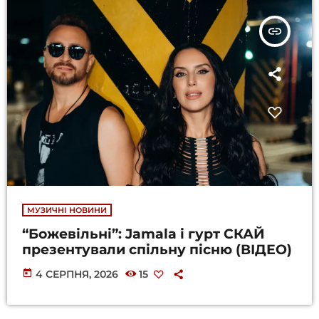
insert_link
МУЗИЧНІ НОВИНИ
“Божевільні”: Jamala і гурт СКАЙ
презентували спільну пісню (ВІДЕО)
today
4 СЕРПНЯ, 2026
15