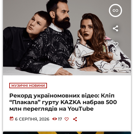
insert_link
МУЗИЧНІ НОВИНИ
Рекорд україномовних відео: Кліп
“Плакала” гурту KAZKA набрав 500
млн переглядів на YouTube
today
6 СЕРПНЯ, 2026
17