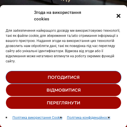
Івано-Франківськ
: L11-00661
Згода на використання
Калуш
: L11-01410
cookies
Рогатин
: L11-01801
Яблуниця
: L11-01720
Для забезпечення найкращого досвіду ми використовуємо технології,
Косів: L11-01805
такі як файли cookie, для збереження та/або отримання інформації з
Гарасимів: L11-02274
вашого пристрою. Надання згоди на використання цих технологій
дозволить нам обробляти дані, такі як поведінка під час перегляду
сайту або унікальні ідентифікатори. Відмова від згоди або її
відкликання може негативно вплинути на роботу окремих функцій
сайту.
ПОГОДИТИСЯ
© 1995-2026 РК «ЗАХІДНИЙ ПОЛЮС»
ВІДМОВИТИСЯ
ЛОГОТИП
РЕДАКЦІЙНИЙ СТАТУТ
ПЕРЕГЛЯНУТИ
СТРУКТУРА ВЛАСНОСТІ
Родимки
play_arrow
keyboard_arrow_right
Політика використання Cookie
Політика конфіденційності
Pianoбой