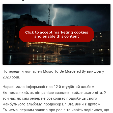
Click to accept marketing cookies
and enable this content
Попередній лонгплей Music To Be Murdered By вийшов у
2020 році.
Наразі мало інформації про 12-й студійний альбом
Емінема, який, як він раніше заявляв, вийде цього літа. У
той час як сам репер не розкриває подробиць свого
майбутнього альбому, продюсер Dr. Dre, який є другом
Емінема, першим заявив про реліз та навіть поділився, що