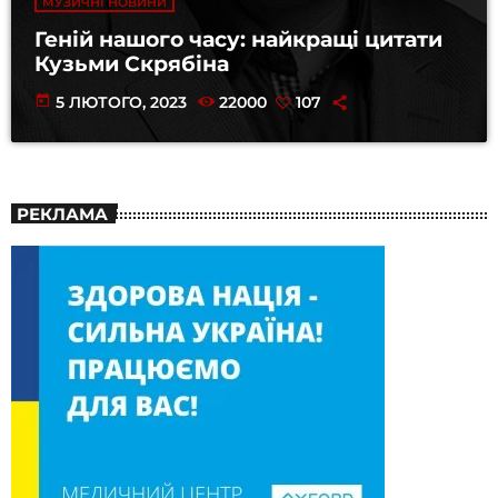
МУЗИЧНІ НОВИНИ
Геній нашого часу: найкращі цитати
Кузьми Скрябіна
today
5 ЛЮТОГО, 2023
22000
107
РЕКЛАМА