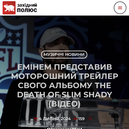
menu
МУЗИЧНІ НОВИНИ
ЕМІНЕМ ПРЕДСТАВИВ
МОТОРОШНИЙ ТРЕЙЛЕР
СВОГО АЛЬБОМУ THE
DEATH OF SLIM SHADY
(ВІДЕО)
4 ЛИПНЯ, 2024
159
today