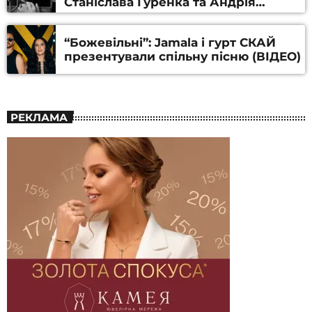
Станіслава Гуренка та Андрія
Алфьорова (ВІДЕО)
“Божевільні”: Jamala і гурт СКАЙ
презентували спільну пісню (ВІДЕО)
РЕКЛАМА