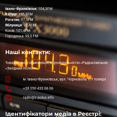
Івано-Франківськ
: 104,3FM
Калуш
: 105,5FM
Рогатин
: 97,5FM
Яблуниця
: 92,4FM
Косів: 101,4FM
Городенка: 99,0 FM
Наші контакти:
Товариство з обмеженою відповідальністю «Радіокомпанія
«Західний полюс»
м. Івано-Франківськ, вул. Чорновола 7, 7 поверх
+38 050 433 06 06
radio@z-polus.info
Ідентифікатори медіа в Реєстрі: