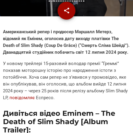
share
email
Американський репер і продюсер Маршалл Метерз,
відомий як Емінем, оголосив дату виходу платівки The
Death of Slim Shady (Coup De Grâce) (“Смерть Сліма Шейді”).
Дванадцятий студійник побачить світ 12 липня 2024 року.
У новому трейлері 15-разовий володар премії “Греммі”
показав моторошну історію про народження істоти з
потойбіччя. Хоча сам репер не з’явився у промовідео, яке
він опублікував, він оголосив, що альбом вийде 12 липня
2024 року – через 25 років після релізу альбому Slim Shady
LP,
повідомляє
Еспресо.
Дивіться відео Eminem – The
Death of Slim Shady [Album
Trailer]: