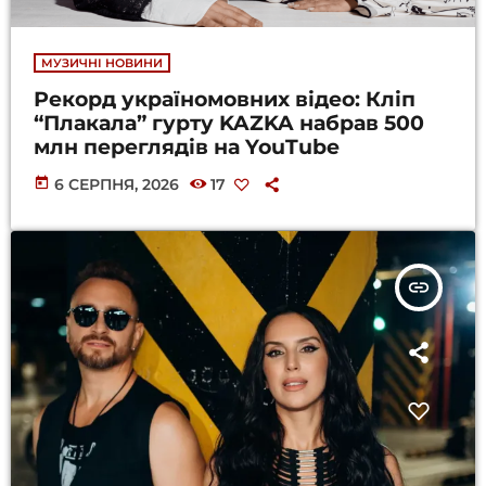
МУЗИЧНІ НОВИНИ
Рекорд україномовних відео: Кліп
“Плакала” гурту KAZKA набрав 500
млн переглядів на YouTube
today
6 СЕРПНЯ, 2026
17
insert_link