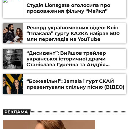
Студія Lionsgate оголосила про
продовження фільму “Майкл”
Рекорд україномовних відео: Кліп
“Плакала” гурту KAZKA набрав 500
млн переглядів на YouTube
“Дисидент”: Вийшов трейлер
української історичної драми
Станіслава Гуренка та Андрія
Алфьорова (ВІДЕО)
“Божевільні”: Jamala і гурт СКАЙ
презентували спільну пісню (ВІДЕО)
РЕКЛАМА