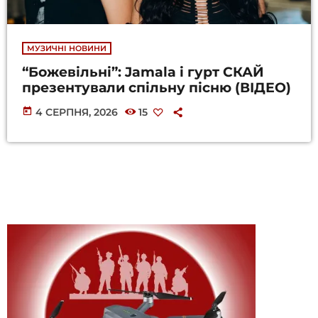
МУЗИЧНІ НОВИНИ
“Божевільні”: Jamala і гурт СКАЙ
презентували спільну пісню (ВІДЕО)
today
4 СЕРПНЯ, 2026
15