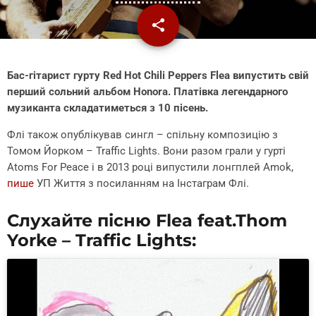
share
email
Бас-гітарист гурту Red Hot Chili Peppers Flea випустить свій
перший сольний альбом Honora. Платівка легендарного
музиканта складатиметься з 10 пісень.
Флі також опублікував сингл – спільну композицію з
Томом Йорком – Traffic Lights. Вони разом грали у гурті
Atoms For Peace і в 2013 році випустили лонгплей Amok,
пише
УП Життя з посиланням на Інстаграм Флі.
Слухайте пісню Flea feat.Thom
Yorke – Traffic Lights: