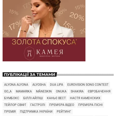
ПУБЛІКАЦІЇ ЗА ТЕМАМИ
ALYONA ALYONA
ALYOSHA
DUA LIPA
EUROVISION SONG CONTEST
GO_A
MAMARIKA
MÅNESKIN
ONUKA
SHAKIRA
ЄВРОБАЧЕННЯ
БУМБОКС
БІЛЛІ АЙЛІШ
КАНЬЄ ВЕСТ
НАСТЯ КАМЕНСКИХ
ТЕЙЛОР СВІФТ
ГАСТРОЛІ
ПРЕМ'ЄРА ВІДЕО
ПРЕМ'ЄРА ПІСНІ
ПРЕМІЯ
ПІДТРИМКА УКРАЇНИ
РЕЙТИНГ