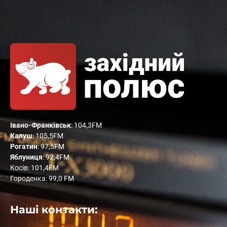
Івано-Франківськ
: 104,3FM
Калуш
: 105,5FM
Рогатин
: 97,5FM
Яблуниця
: 92,4FM
Косів: 101,4FM
Городенка: 99,0 FM
Наші контакти: