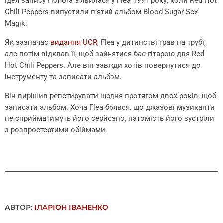
Ідея запису Honora зʼявилася у Flea 1991 року, коли Red Hot
Chili Peppers випустили пʼятий альбом Blood Sugar Sex
Magik.
Як зазначає
видання UCR
, Flea у дитинстві грав на трубі,
але потім відклав її, щоб зайнятися бас-гітарою для Red
Hot Chili Peppers. Але він завжди хотів повернутися до
інструменту та записати альбом.
Він вирішив репетирувати щодня протягом двох років, щоб
записати альбом. Хоча Flea боявся, що джазові музиканти
не сприйматимуть його серйозно, натомість його зустріли
з розпростертими обіймами.
АВТОР:
ІЛАРІОН ІВАНЕНКО