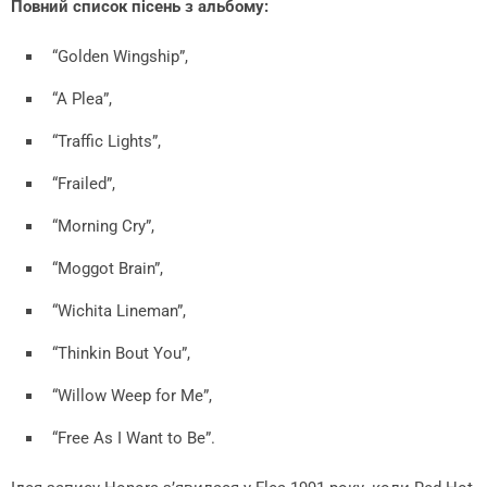
Повний список пісень з альбому:
“Golden Wingship”,
“A Plea”,
“Traffic Lights”,
“Frailed”,
“Morning Cry”,
“Moggot Brain”,
“Wichita Lineman”,
“Thinkin Bout You”,
“Willow Weep for Me”,
“Free As I Want to Be”.