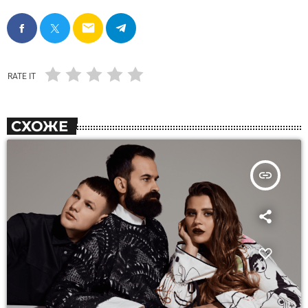
email
RATE IT
СХОЖЕ
insert_link