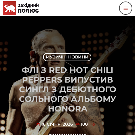
menu
МУЗИЧНІ НОВИНИ
ФЛІ З RED HOT CHILI
PEPPERS ВИПУСТИВ
СИНГЛ З ДЕБЮТНОГО
СОЛЬНОГО АЛЬБОМУ
HONORA
16 СІЧНЯ, 2026
100
today