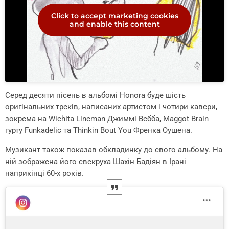
Click to accept marketing cookies
and enable this content
Серед десяти пісень в альбомі Honora буде шість
оригінальних треків, написаних артистом і чотири кавери,
зокрема на Wichita Lineman Джиммі Вебба, Maggot Brain
гурту Funkadelic та Thinkin Bout You Френка Оушена.
Музикант також показав обкладинку до свого альбому. На
ній зображена його свекруха Шахін Бадіян в Ірані
наприкінці 60-х років.