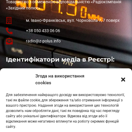
Товариство з обмеженою відповідальністю «Радіокомпанія
«Західний полюс»
м. Івано-Франківськ, вул. Чорновола 7, 7 поверх
+38 050 433 06 06
radio@z-polus.info
Ідентифікатори медіа в Реєстрі:
Івано-Франківськ
: L11-00661
Згода на використання
Калуш
: L11-01410
cookies
Рогатин
: L11-01801
Яблуниця
: L11-01720
Для забезпечення найкращого досвіду ми використовуємо технології,
Косів: L11-01805
такі як файли cookie, для збереження та/або отримання інформації з
Гарасимів: L11-02274
вашого пристрою. Надання згоди на використання цих технологій
дозволить нам обробляти дані, такі як поведінка під час перегляду
сайту або унікальні ідентифікатори. Відмова від згоди або її
відкликання може негативно вплинути на роботу окремих функцій
сайту.