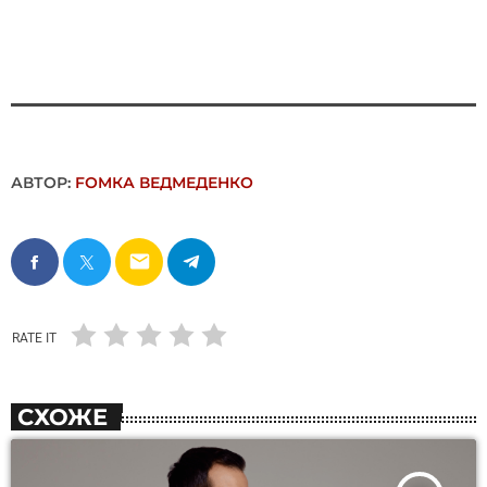
АВТОР:
FОMКА ВЕДМЕДЕНКО
email
RATE IT
СХОЖЕ