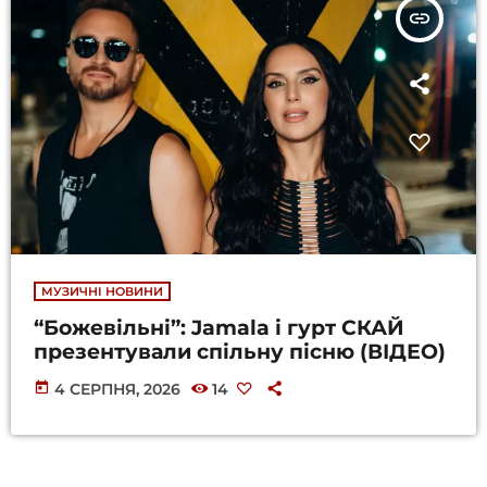
insert_link
МУЗИЧНІ НОВИНИ
“Божевільні”: Jamala і гурт СКАЙ
презентували спільну пісню (ВІДЕО)
today
4 СЕРПНЯ, 2026
14