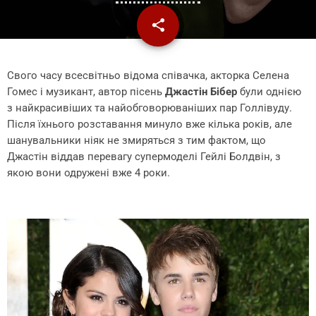
share
email
1
Свого часу всесвітньо відома співачка, акторка Селена
Гомес і музикант, автор пісень
Джастін Бібер
були однією
з найкрасивіших та найобговорюваніших пар Голлівуду.
Після їхнього розставання минуло вже кілька років, але
шанувальники ніяк не змиряться з тим фактом, що
Джастін віддав перевагу супермоделі Гейлі Болдвін, з
якою вони одружені вже 4 роки.