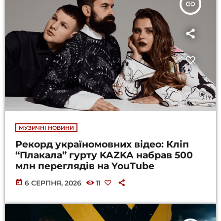
insert_link
МУЗИЧНІ НОВИНИ
Рекорд україномовних відео: Кліп
“Плакала” гурту KAZKA набрав 500
млн переглядів на YouTube
today
6 СЕРПНЯ, 2026
11