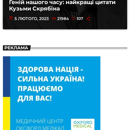
Геній нашого часу: найкращі цитати
Кузьми Скрябіна
today
5 ЛЮТОГО, 2023
21984
107
РЕКЛАМА