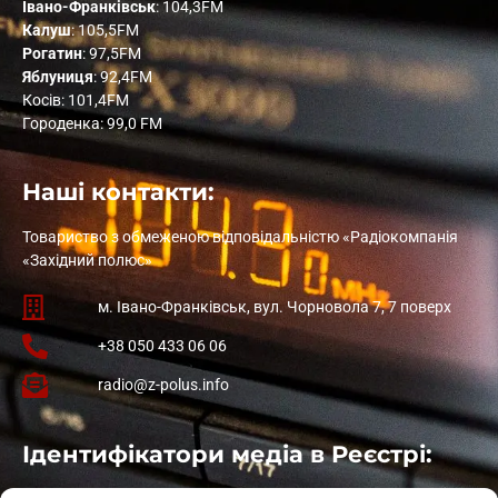
Івано-Франківськ
: 104,3FM
Калуш
: 105,5FM
Рогатин
: 97,5FM
Яблуниця
: 92,4FM
Косів: 101,4FM
Городенка: 99,0 FM
Наші контакти:
Товариство з обмеженою відповідальністю «Радіокомпанія
«Західний полюс»
м. Івано-Франківськ, вул. Чорновола 7, 7 поверх
+38 050 433 06 06
radio@z-polus.info
Ідентифікатори медіа в Реєстрі: