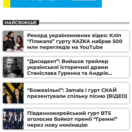
НАЙСВІЖІШЕ
Рекорд україномовних відео: Кліп
“Плакала” гурту KAZKA набрав 500
млн переглядів на YouTube
“Дисидент”: Вийшов трейлер
української історичної драми
Станіслава Гуренка та Андрія
Алфьорова (ВІДЕО)
“Божевільні”: Jamala і гурт СКАЙ
презентували спільну пісню (ВІДЕО)
Південнокорейський гурт BTS
оголосив бойкот премії “Греммі”
через нову номінацію