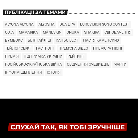
ПУБЛІКАЦІЇ ЗА ТЕМАМИ
ALYONA ALYONA
ALYOSHA
DUA LIPA
EUROVISION SONG CONTEST
GO_A
MAMARIKA
MÅNESKIN
ONUKA
SHAKIRA
ЄВРОБАЧЕННЯ
БУМБОКС
БІЛЛІ АЙЛІШ
КАНЬЄ ВЕСТ
НАСТЯ КАМЕНСКИХ
ТЕЙЛОР СВІФТ
ГАСТРОЛІ
ПРЕМ'ЄРА ВІДЕО
ПРЕМ'ЄРА ПІСНІ
ПРЕМІЯ
ПІДТРИМКА УКРАЇНИ
РЕЙТИНГ
РОСІЙСЬКО-УКРАЇНСЬКА ВІЙНА
СВІДЧЕННЯ ОЧЕВИДЦІВ
ЧАРТИ
ІНФОРМ ЩЕПЛЕННЯ
ІСТОРІЯ
СЛУХАЙ ТАК, ЯК ТОБІ ЗРУЧНІШЕ