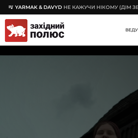
queue_music
YARMAK & DAVYD
НЕ КАЖУЧИ НІКОМУ (ДІМ 
ВЕДУ