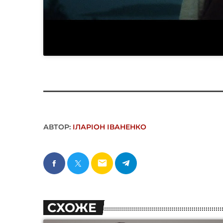
АВТОР:
ІЛАРІОН ІВАНЕНКО
email
СХОЖЕ