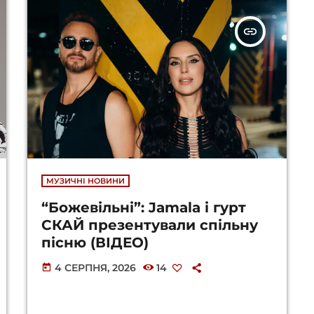
insert_link
МУЗИЧНІ НОВИНИ
“Божевільні”: Jamala і гурт
СКАЙ презентували спільну
пісню (ВІДЕО)
4 СЕРПНЯ, 2026
14
today