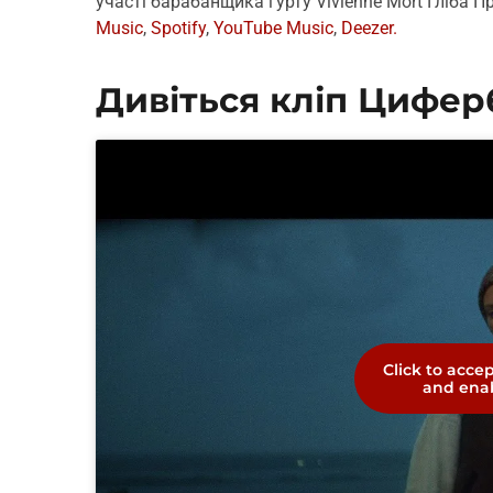
участі барабанщика гурту Vivienne Mort Гліба 
Music
,
Spotify
,
YouTube Music
,
Deezer.
Дивіться кліп Цифер
Click to acce
and enab