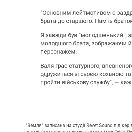
“Основним лейтмотивом є заздр
брата до старшого. Нам із брато
Я завжди був “молодшенький”, з
молодшого брата, зображаючи й
персонажем.
Валя грає статурного, впевненого
одружиться зі своєю коханою та
пройти військову службу”, — ка
“Земля” записана на студії Revet Sound під ке