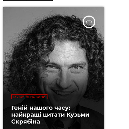
insert_link
МУЗИЧНІ НОВИНИ
Геній нашого часу:
найкращі цитати Кузьми
Скрябіна