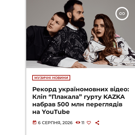
insert_link
МУЗИЧНІ НОВИНИ
Рекорд україномовних відео:
Кліп “Плакала” гурту KAZKA
набрав 500 млн переглядів
на YouTube
6 СЕРПНЯ, 2026
11
today