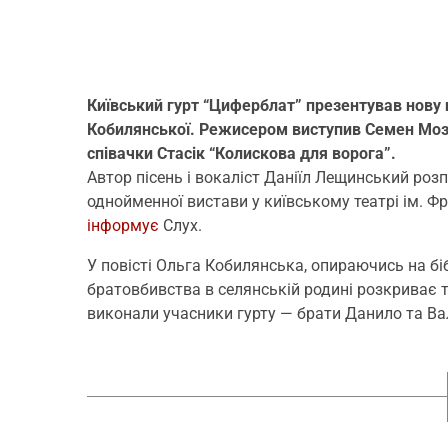
Київський гурт “Циферблат” презентував нову п
Кобилянської. Режисером виступив Семен Мозг
співачки Стасік “Колискова для ворога”.
​Автор пісень і вокаліст Даніїл Лещинський ро
однойменної вистави у київському театрі ім. Фран
інформує
Слух.
У повісті Ольга Кобилянська, опираючись на бі
братовбивства в селянській родині розкриває т
виконали учасники гурту — брати Данило та Ва