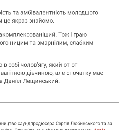
ість та амбівалентність молодшого
м це якраз знайомо.
акомплексованіший. Тож і граю
ого ницим та змарнілим, слабким
 в собі чолов’ягу, який от-от
 вагітною дівчиною, але спочатку має
же Даніїл Лещинський.
рівництво саундпродюсера Сергія Любинського та за