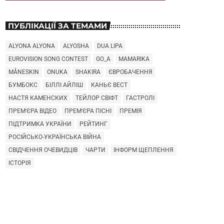
ПУБЛІКАЦІЇ ЗА ТЕМАМИ
ALYONA ALYONA
ALYOSHA
DUA LIPA
EUROVISION SONG CONTEST
GO_A
MAMARIKA
MÅNESKIN
ONUKA
SHAKIRA
ЄВРОБАЧЕННЯ
БУМБОКС
БІЛЛІ АЙЛІШ
КАНЬЄ ВЕСТ
НАСТЯ КАМЕНСКИХ
ТЕЙЛОР СВІФТ
ГАСТРОЛІ
ПРЕМ'ЄРА ВІДЕО
ПРЕМ'ЄРА ПІСНІ
ПРЕМІЯ
ПІДТРИМКА УКРАЇНИ
РЕЙТИНГ
РОСІЙСЬКО-УКРАЇНСЬКА ВІЙНА
СВІДЧЕННЯ ОЧЕВИДЦІВ
ЧАРТИ
ІНФОРМ ЩЕПЛЕННЯ
ІСТОРІЯ