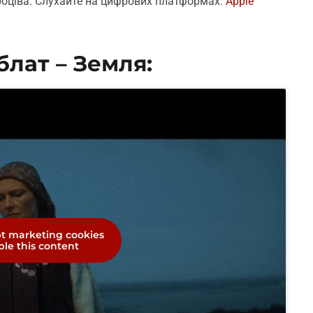
Проціва. Слухайте на цифрових платформах:
Apple
блат – Земля:
pt marketing cookies
le this content