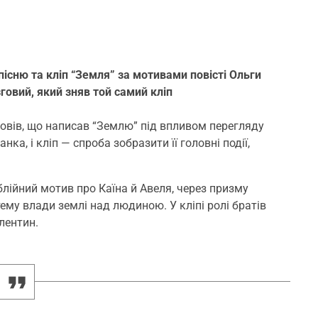
існю та кліп “Земля” за мотивами повісті Ольги
овий, який зняв той самий кліп
зповів, що написав “Землю” під впливом перегляду
ка, і кліп — спроба зобразити її головні події,
блійний мотив про Каїна й Авеля, через призму
ему влади землі над людиною. У кліпі ролі братів
лентин.