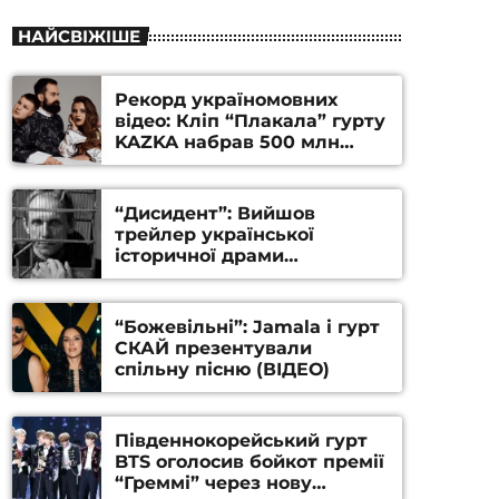
НАЙСВІЖІШЕ
Рекорд україномовних
відео: Кліп “Плакала” гурту
KAZKA набрав 500 млн
переглядів на YouTube
“Дисидент”: Вийшов
трейлер української
історичної драми
Станіслава Гуренка та
Андрія Алфьорова (ВІДЕО)
“Божевільні”: Jamala і гурт
СКАЙ презентували
спільну пісню (ВІДЕО)
Південнокорейський гурт
BTS оголосив бойкот премії
“Греммі” через нову