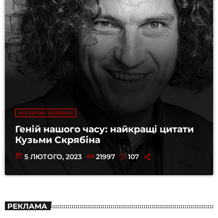
МУЗИЧНІ НОВИНИ
Геній нашого часу: найкращі цитати
Кузьми Скрябіна
today
5 ЛЮТОГО, 2023
21997
107
РЕКЛАМА