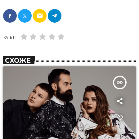
email
RATE IT
СХОЖЕ
insert_link