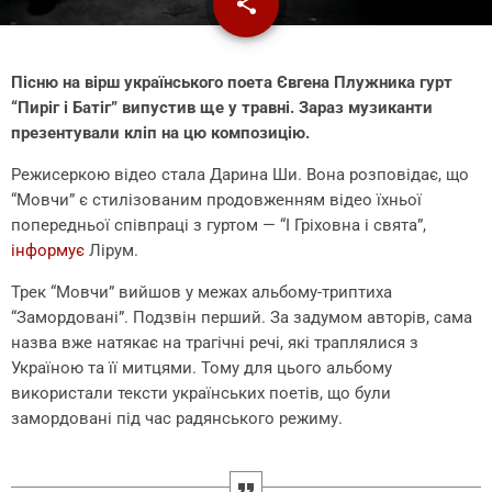
share
email
Пісню на вірш українського поета Євгена Плужника гурт
“Пиріг і Батіг” випустив ще у травні. Зараз музиканти
презентували кліп на цю композицію.
Режисеркою відео стала Дарина Ши. Вона розповідає, що
“Мовчи” є стилізованим продовженням відео їхньої
попередньої співпраці з гуртом — “І Гріховна і свята”,
інформує
Лірум.
Трек “Мовчи” вийшов у межах альбому-триптиха
“Замордовані”. Подзвін перший. За задумом авторів, сама
назва вже натякає на трагічні речі, які траплялися з
Україною та її митцями. Тому для цього альбому
використали тексти українських поетів, що були
замордовані під час радянського режиму.