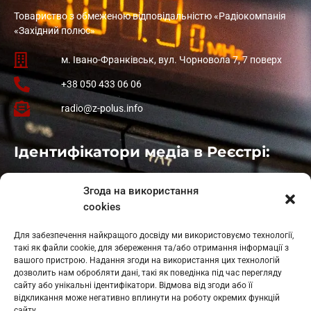
Товариство з обмеженою відповідальністю «Радіокомпанія
«Західний полюс»
м. Івано-Франківськ, вул. Чорновола 7, 7 поверх
+38 050 433 06 06
radio@z-polus.info
Ідентифікатори медіа в Реєстрі:
Івано-Франківськ
: L11-00661
Згода на використання
Калуш
: L11-01410
cookies
Рогатин
: L11-01801
Яблуниця
: L11-01720
Для забезпечення найкращого досвіду ми використовуємо технології,
Косів: L11-01805
такі як файли cookie, для збереження та/або отримання інформації з
Гарасимів: L11-02274
вашого пристрою. Надання згоди на використання цих технологій
дозволить нам обробляти дані, такі як поведінка під час перегляду
сайту або унікальні ідентифікатори. Відмова від згоди або її
відкликання може негативно вплинути на роботу окремих функцій
сайту.