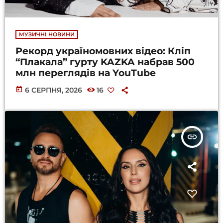
МУЗИЧНІ НОВИНИ
Рекорд україномовних відео: Кліп
“Плакала” гурту KAZKA набрав 500
млн переглядів на YouTube
today
6 СЕРПНЯ, 2026
16
insert_link