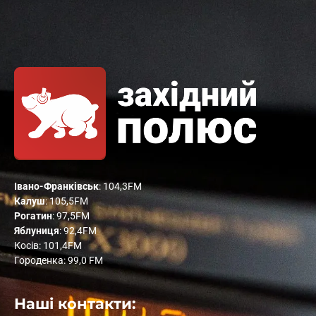
Івано-Франківськ
: 104,3FM
Калуш
: 105,5FM
Рогатин
: 97,5FM
Яблуниця
: 92,4FM
Косів: 101,4FM
Городенка: 99,0 FM
Наші контакти: