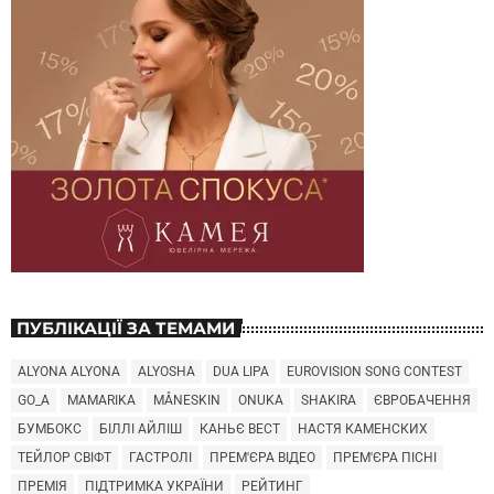
ПУБЛІКАЦІЇ ЗА ТЕМАМИ
ALYONA ALYONA
ALYOSHA
DUA LIPA
EUROVISION SONG CONTEST
GO_A
MAMARIKA
MÅNESKIN
ONUKA
SHAKIRA
ЄВРОБАЧЕННЯ
БУМБОКС
БІЛЛІ АЙЛІШ
КАНЬЄ ВЕСТ
НАСТЯ КАМЕНСКИХ
ТЕЙЛОР СВІФТ
ГАСТРОЛІ
ПРЕМ'ЄРА ВІДЕО
ПРЕМ'ЄРА ПІСНІ
ПРЕМІЯ
ПІДТРИМКА УКРАЇНИ
РЕЙТИНГ