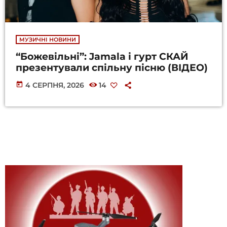
МУЗИЧНІ НОВИНИ
“Божевільні”: Jamala і гурт СКАЙ
презентували спільну пісню (ВІДЕО)
today
4 СЕРПНЯ, 2026
14