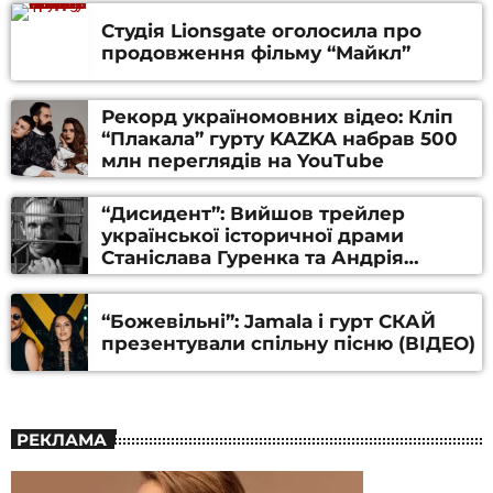
Студія Lionsgate оголосила про
продовження фільму “Майкл”
Рекорд україномовних відео: Кліп
“Плакала” гурту KAZKA набрав 500
млн переглядів на YouTube
“Дисидент”: Вийшов трейлер
української історичної драми
Станіслава Гуренка та Андрія
Алфьорова (ВІДЕО)
“Божевільні”: Jamala і гурт СКАЙ
презентували спільну пісню (ВІДЕО)
РЕКЛАМА