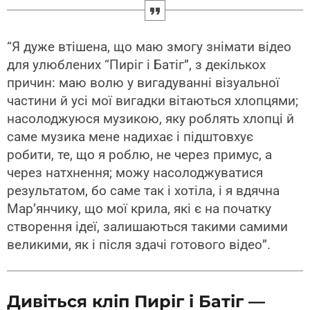
“Я дуже втішена, що маю змогу знімати відео
для улюблених “Пиріг і Батіг”, з декількох
причин: маю волю у вигадуванні візуальної
частини й усі мої вигадки вітаються хлопцями;
насолоджуюся музикою, яку роблять хлопці й
саме музика мене надихає і підштовхує
робити, те, що я роблю, не через примус, а
через натхнення; можу насолоджуватися
результатом, бо саме так і хотіла, і я вдячна
Мар’янчику, що мої крила, які є на початку
створення ідеї, залишаються такими самими
великими, як і після здачі готового відео”.
Дивіться кліп Пиріг і Батіг —