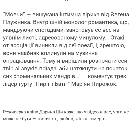
“Мовчи” — вишукана інтимна лірика від Євгена
Плужника. Внутрішній монолог романтика, що,
мандруючи спогадами, занотовує се все на
уявнім листі, адресованому минулому… Отакі
от асоціації виникли від сеї поезії, і, зрештою,
вони неабияк вплинули на музичне
опрацювання. Тому й вирішили розпочати сей
твір зі звуків поїзда, аби натякнути на початок
сих споминальних мандрів…” — коментує трек
лідер гурту “Пиріг і Батіг” Мар’ян Пирожок.
Режисерка кліпу Дарина Ши каже, що у відео є все, чого не
може не бути — творчість, любов, жінка і смерть: