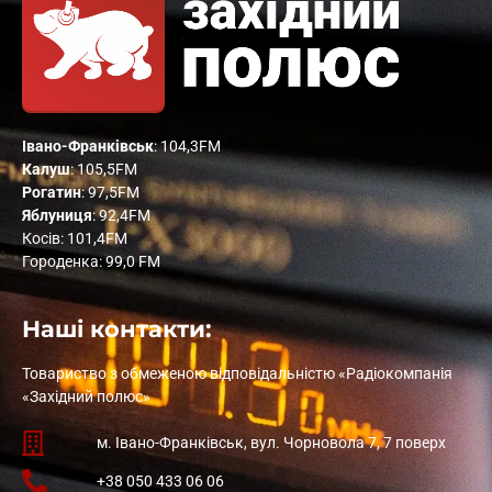
Івано-Франківськ
: 104,3FM
Калуш
: 105,5FM
Рогатин
: 97,5FM
Яблуниця
: 92,4FM
Косів: 101,4FM
Городенка: 99,0 FM
Наші контакти:
Товариство з обмеженою відповідальністю «Радіокомпанія
«Західний полюс»
м. Івано-Франківськ, вул. Чорновола 7, 7 поверх
+38 050 433 06 06