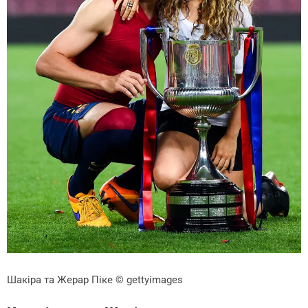
Шакіра та Жерар Піке
© gettyimages