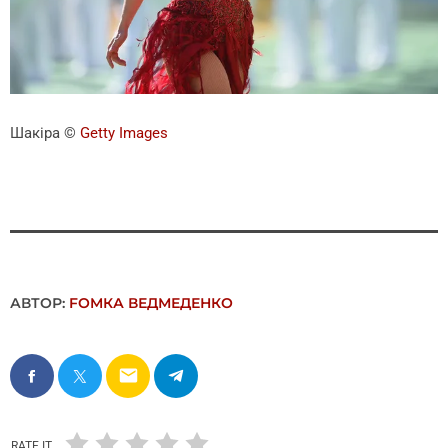
Шакіра
©
Getty Images
АВТОР:
FОMКА ВЕДМЕДЕНКО
email
RATE IT