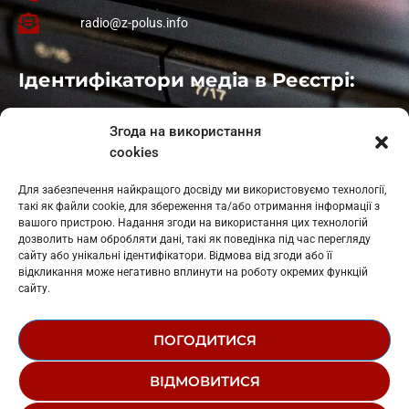
radio@z-polus.info
Ідентифікатори медіа в Реєстрі:
Івано-Франківськ
: L11-00661
Згода на використання
Калуш
: L11-01410
cookies
Рогатин
: L11-01801
Яблуниця
: L11-01720
Для забезпечення найкращого досвіду ми використовуємо технології,
Косів: L11-01805
такі як файли cookie, для збереження та/або отримання інформації з
Гарасимів: L11-02274
вашого пристрою. Надання згоди на використання цих технологій
дозволить нам обробляти дані, такі як поведінка під час перегляду
сайту або унікальні ідентифікатори. Відмова від згоди або її
відкликання може негативно вплинути на роботу окремих функцій
сайту.
ПОГОДИТИСЯ
© 1995-2026 РК «ЗАХІДНИЙ ПОЛЮС»
ВІДМОВИТИСЯ
ЛОГОТИП
РЕДАКЦІЙНИЙ СТАТУТ