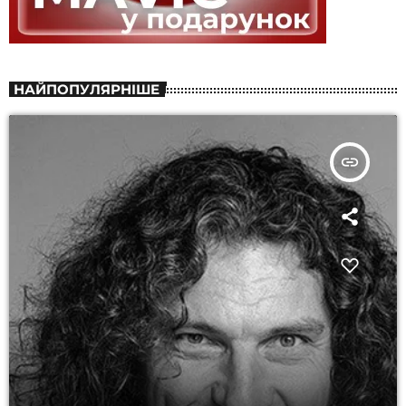
НАЙПОПУЛЯРНІШЕ
insert_link