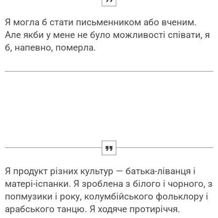
Я могла б стати письменником або вченим.
Але якби у мене не було можливості співати, я
б, напевно, померла.
Я продукт різних культур — батька-ліванця і
матері-іспанки. Я зроблена з білого і чорного, з
попмузики і року, колумбійського фольклору і
арабського танцю. Я ходяче протиріччя.