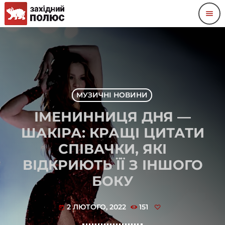
menu
МУЗИЧНІ НОВИНИ
ІМЕНИННИЦЯ ДНЯ —
ШАКІРА: КРАЩІ ЦИТАТИ
СПІВАЧКИ, ЯКІ
ВІДКРИЮТЬ ЇЇ З ІНШОГО
БОКУ
2 ЛЮТОГО, 2022
151
today