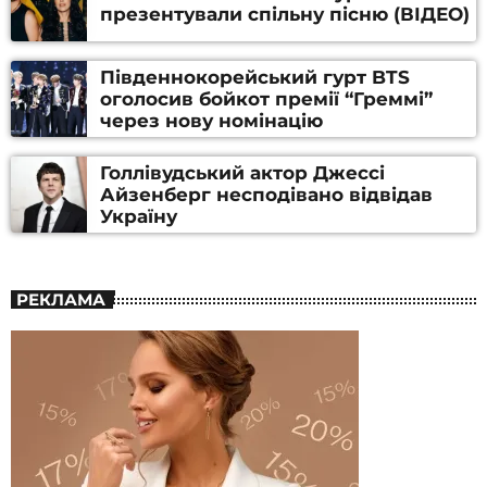
презентували спільну пісню (ВІДЕО)
Південнокорейський гурт BTS
оголосив бойкот премії “Греммі”
через нову номінацію
Голлівудський актор Джессі
Айзенберг несподівано відвідав
Україну
РЕКЛАМА