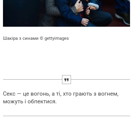
Шакіра з синами
© gettyimages
Секс — це вогонь, а ті, хто грають з вогнем,
можуть і обпектися.