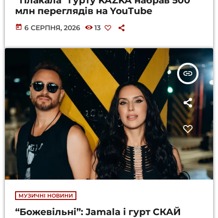
“Плакала” гурту KAZKA набрав 500
млн переглядів на YouTube
today
6 СЕРПНЯ, 2026
13
insert_link
МУЗИЧНІ НОВИНИ
“Божевільні”: Jamala і гурт СКАЙ