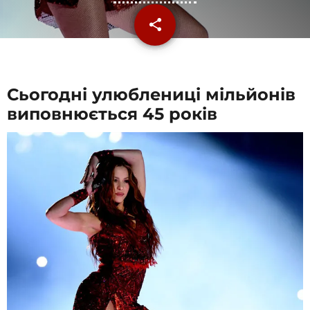
share
email
Сьогодні улюблениці мільйонів
виповнюється 45 років