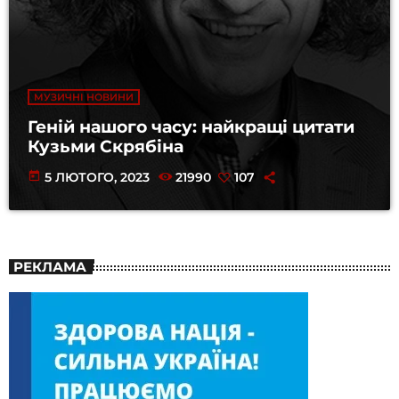
МУЗИЧНІ НОВИНИ
Геній нашого часу: найкращі цитати
Кузьми Скрябіна
today
5 ЛЮТОГО, 2023
21990
107
РЕКЛАМА