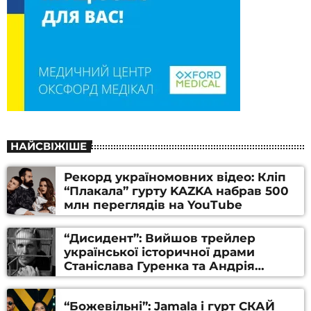
НАЙСВІЖІШЕ
Рекорд україномовних відео: Кліп
“Плакала” гурту KAZKA набрав 500
млн переглядів на YouTube
“Дисидент”: Вийшов трейлер
української історичної драми
Станіслава Гуренка та Андрія
Алфьорова (ВІДЕО)
“Божевільні”: Jamala і гурт СКАЙ