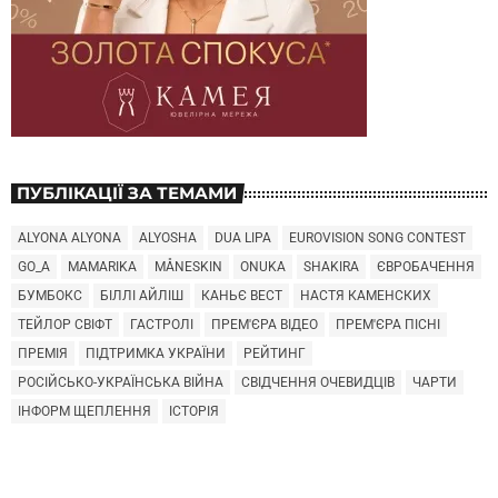
ПУБЛІКАЦІЇ ЗА ТЕМАМИ
ALYONA ALYONA
ALYOSHA
DUA LIPA
EUROVISION SONG CONTEST
GO_A
MAMARIKA
MÅNESKIN
ONUKA
SHAKIRA
ЄВРОБАЧЕННЯ
БУМБОКС
БІЛЛІ АЙЛІШ
КАНЬЄ ВЕСТ
НАСТЯ КАМЕНСКИХ
ТЕЙЛОР СВІФТ
ГАСТРОЛІ
ПРЕМ'ЄРА ВІДЕО
ПРЕМ'ЄРА ПІСНІ
ПРЕМІЯ
ПІДТРИМКА УКРАЇНИ
РЕЙТИНГ
РОСІЙСЬКО-УКРАЇНСЬКА ВІЙНА
СВІДЧЕННЯ ОЧЕВИДЦІВ
ЧАРТИ
ІНФОРМ ЩЕПЛЕННЯ
ІСТОРІЯ