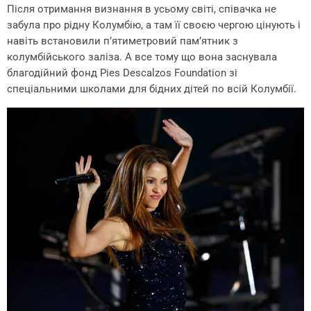
Після отримання визнання в усьому світі, співачка не
забула про рідну Колумбію, а там її своєю чергою цінують і
навіть встановили п’ятиметровий пам’ятник з
колумбійського заліза. А все тому що вона заснувала
благодійний фонд Pies Descalzos Foundation зі
спеціальними школами для бідних дітей по всій Колумбії.