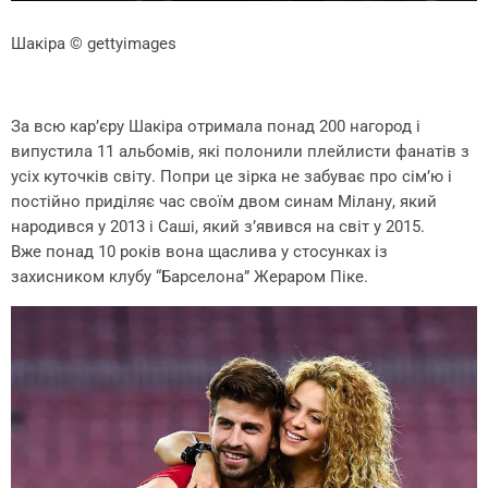
Шакіра
© gettyimages
За всю кар’єру Шакіра отримала понад 200 нагород і
випустила 11 альбомів, які полонили плейлисти фанатів з
усіх куточків світу. Попри це зірка не забуває про сім’ю і
постійно приділяє час своїм двом синам Мілану, який
народився у 2013 і Саші, який з’явився на світ у 2015.
Вже понад 10 років вона щаслива у стосунках із
захисником клубу “Барселона” Жераром Піке.