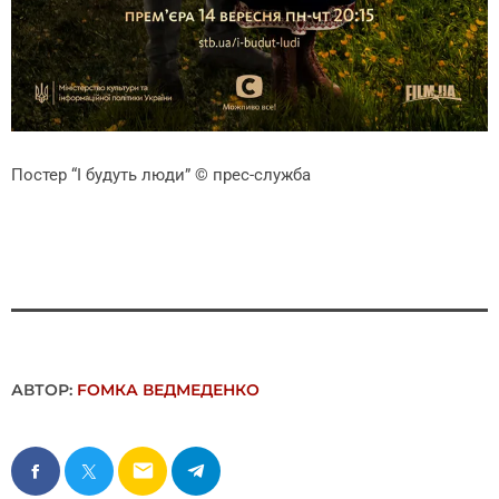
Постер “І будуть люди”
© прес-служба
АВТОР:
FОMКА ВЕДМЕДЕНКО
email