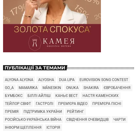
ПУБЛІКАЦІЇ ЗА ТЕМАМИ
ALYONA ALYONA
ALYOSHA
DUA LIPA
EUROVISION SONG CONTEST
GO_A
MAMARIKA
MÅNESKIN
ONUKA
SHAKIRA
ЄВРОБАЧЕННЯ
БУМБОКС
БІЛЛІ АЙЛІШ
КАНЬЄ ВЕСТ
НАСТЯ КАМЕНСКИХ
ТЕЙЛОР СВІФТ
ГАСТРОЛІ
ПРЕМ'ЄРА ВІДЕО
ПРЕМ'ЄРА ПІСНІ
ПРЕМІЯ
ПІДТРИМКА УКРАЇНИ
РЕЙТИНГ
РОСІЙСЬКО-УКРАЇНСЬКА ВІЙНА
СВІДЧЕННЯ ОЧЕВИДЦІВ
ЧАРТИ
ІНФОРМ ЩЕПЛЕННЯ
ІСТОРІЯ