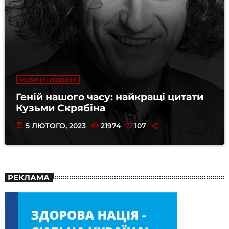
МУЗИЧНІ НОВИНИ
Геній нашого часу: найкращі цитати
Кузьми Скрябіна
today
5 ЛЮТОГО, 2023
21974
107
РЕКЛАМА