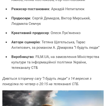
Режисер-постановник
: Аркадій Непиталюк
Продюсери
: Сергій Демидов, Віктор Мирський,
Людмила Семчук
Креативний продюсер
: Олеся Лук’яненко
Автори сценарію
: Тетяна Щегельська, Тарас
Антипович, за романом А. Дімарова “І будуть люди”
Виробництво
: FILM.UA, на замовлення Міністерства
культури та інформаційної політики України,
телеканалу СТБ
Дивіться історичну сагу “І будуть люди” з 14 вересня з
понеділка по четвер о 20:15 на телеканалі СТБ.