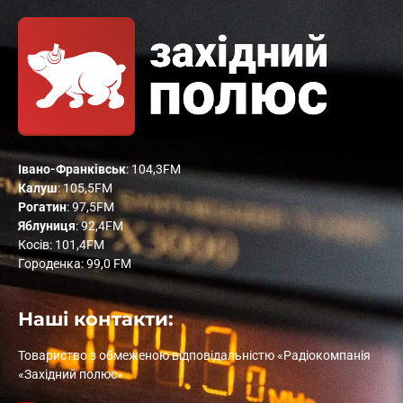
Івано-Франківськ
: 104,3FM
Калуш
: 105,5FM
Рогатин
: 97,5FM
Яблуниця
: 92,4FM
Косів: 101,4FM
Городенка: 99,0 FM
Наші контакти:
Товариство з обмеженою відповідальністю «Радіокомпанія
«Західний полюс»