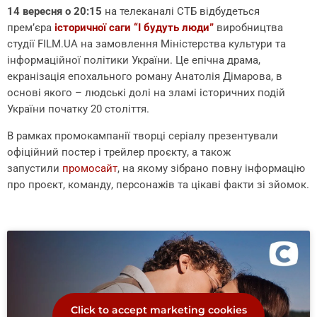
14 вересня о 20:15
на телеканалі СТБ відбудеться
прем’єра
історичної саги “І будуть люди”
виробництва
студії FILM.UA на замовлення Міністерства культури та
інформаційної політики України. Це епічна драма,
екранізація епохального роману Анатолія Дімарова, в
основі якого – людські долі на зламі історичних подій
України початку 20 століття.
В рамках промокампанії творці серіалу презентували
офіційний постер і трейлер проєкту, а також
запустили
промосайт
, на якому зібрано повну інформацію
про проєкт, команду, персонажів та цікаві факти зі зйомок.
Click to accept marketing cookies