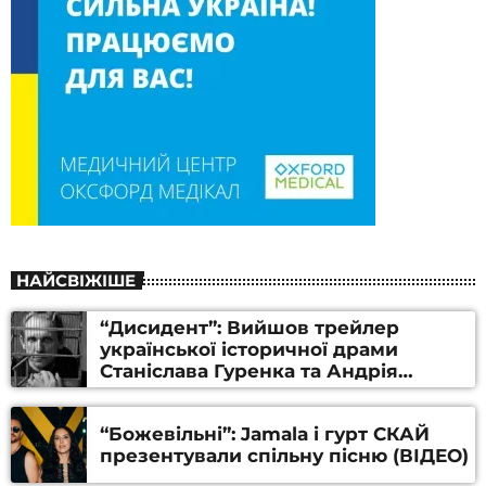
НАЙСВІЖІШЕ
“Дисидент”: Вийшов трейлер
української історичної драми
Станіслава Гуренка та Андрія
Алфьорова (ВІДЕО)
“Божевільні”: Jamala і гурт СКАЙ
презентували спільну пісню (ВІДЕО)