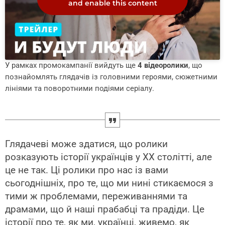
and enable this content
У рамках промокампанії вийдуть ще
4 відеоролики
, що
познайомлять глядачів із головними героями, сюжетними
лініями та поворотними подіями серіалу.
Глядачеві може здатися, що ролики
розказують історії українців у ХХ столітті, але
це не так. Ці ролики про нас із вами
сьогоднішніх, про те, що ми нині стикаємося з
тими ж проблемами, переживаннями та
драмами, що й наші прабабці та прадіди. Це
історії про те, як ми, українці, живемо, як