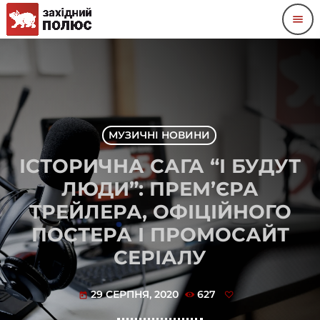
menu
МУЗИЧНІ НОВИНИ
ІСТОРИЧНА САГА “І БУДУТ
ЛЮДИ”: ПРЕМ’ЄРА
ТРЕЙЛЕРА, ОФІЦІЙНОГО
ПОСТЕРА І ПРОМОСАЙТ
СЕРІАЛУ
29 СЕРПНЯ, 2020
627
today