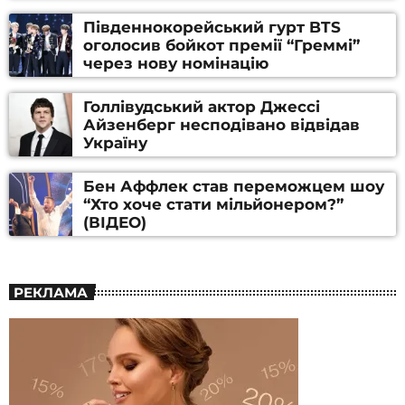
Південнокорейський гурт BTS
оголосив бойкот премії “Греммі”
через нову номінацію
Голлівудський актор Джессі
Айзенберг несподівано відвідав
Україну
Бен Аффлек став переможцем шоу
“Хто хоче стати мільйонером?”
(ВІДЕО)
РЕКЛАМА