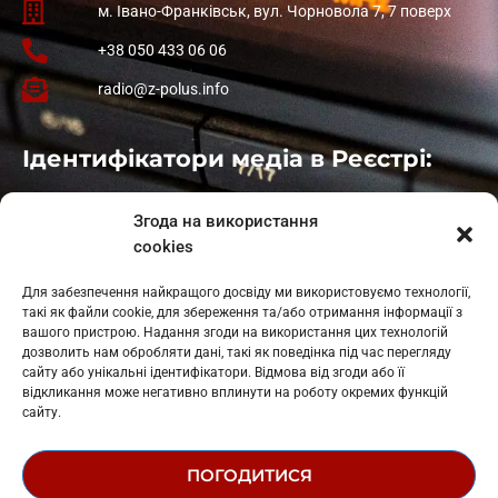
м. Івано-Франківськ, вул. Чорновола 7, 7 поверх
+38 050 433 06 06
radio@z-polus.info
Ідентифікатори медіа в Реєстрі:
Івано-Франківськ
: L11-00661
Згода на використання
Калуш
: L11-01410
cookies
Рогатин
: L11-01801
Яблуниця
: L11-01720
Для забезпечення найкращого досвіду ми використовуємо технології,
Косів: L11-01805
такі як файли cookie, для збереження та/або отримання інформації з
Гарасимів: L11-02274
вашого пристрою. Надання згоди на використання цих технологій
дозволить нам обробляти дані, такі як поведінка під час перегляду
сайту або унікальні ідентифікатори. Відмова від згоди або її
відкликання може негативно вплинути на роботу окремих функцій
сайту.
ПОГОДИТИСЯ