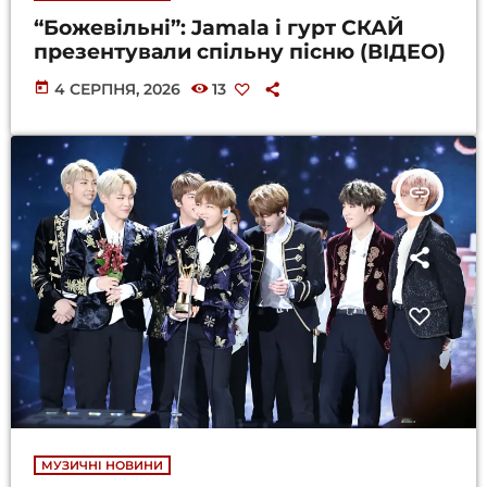
“Божевільні”: Jamala і гурт СКАЙ
презентували спільну пісню (ВІДЕО)
today
4 СЕРПНЯ, 2026
13
insert_link
МУЗИЧНІ НОВИНИ