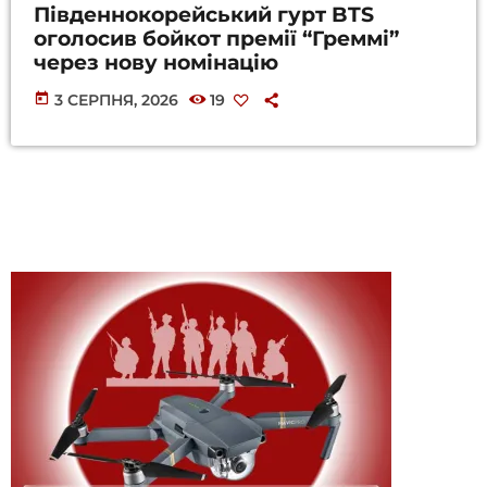
Південнокорейський гурт BTS
оголосив бойкот премії “Греммі”
через нову номінацію
today
3 СЕРПНЯ, 2026
19