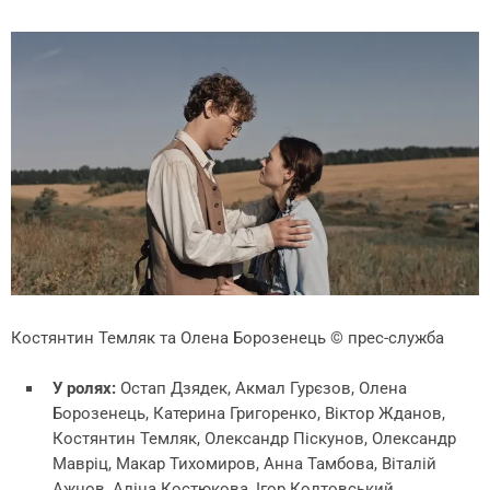
Костянтин Темляк та Олена Борозенець
© прес-служба
У ролях:
Остап Дзядек, Акмал Гурєзов, Олена
Борозенець, Катерина Григоренко, Віктор Жданов,
Костянтин Темляк, Олександр Піскунов, Олександр
Мавріц, Макар Тихомиров, Анна Тамбова, Віталій
Ажнов, Аліна Костюкова, Ігор Колтовський