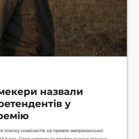
кмекери назвали
ретендентів у
премію
ія списку номінантів на премію американської