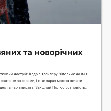
вяних та новорічних
тковий настрій: Кадр з трейлеру "Хлопчик на ім'я
і свята не за горами, і вже зараз можна почати
ес та чарівництва. Західний Полюс розповість
подивитися. Жанри – на будь-який смак:
юзикл та фільми для сімейного перегляду.
ьми для дітей поповнило […]