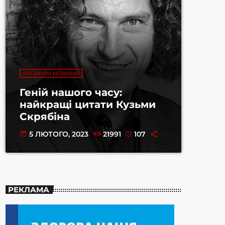
МУЗИЧНІ НОВИНИ
Геній нашого часу:
найкращі цитати Кузьми
Скрябіна
5 ЛЮТОГО, 2023
21991
107
today
РЕКЛАМА