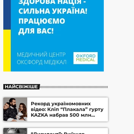
НАЙСВІЖІШЕ
Рекорд україномовних
відео: Кліп “Плакала” гурту
KAZKA набрав 500 млн
переглядів на YouTube