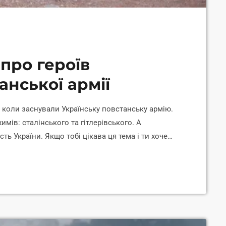
про героїв
анської армії
коли заснували Українську повстанську армію.
мів: сталінського та гітлерівського. А
ь України. Якщо тобі цікава ця тема і ти хочеш
їнської державності у середині минулого
фільмів, присвячених УПА. Білий птах з чорною
лищі мешкає багатодітна родина Леся Звонаря.