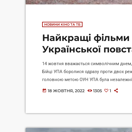
НОВИНИ КІНО ТА ТБ
Найкращі фільми 
Української повст
14 жовтня вважається символічним днем, 
Бійці УПА боролися одразу проти двох режи
головною метою ОУН УПА була незалежніст
поринути у світ почуттів захисників Укра
18 ЖОВТНЯ, 2022
1305
1
today
століття — тоді лови п'ятірку найкращих 
міткою У прикордонному українському се
Розійшлися шляхи його […]