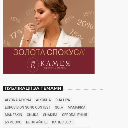
ПУБЛІКАЦІЇ ЗА ТЕМАМИ
ALYONA ALYONA
ALYOSHA
DUA LIPA
EUROVISION SONG CONTEST
GO_A
MAMARIKA
MÅNESKIN
ONUKA
SHAKIRA
ЄВРОБАЧЕННЯ
БУМБОКС
БІЛЛІ АЙЛІШ
КАНЬЄ ВЕСТ