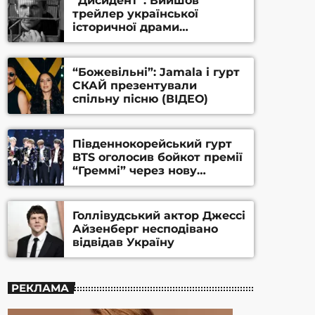
“Дисидент”: Вийшов
трейлер української
історичної драми
Станіслава Гуренка та
Андрія Алфьорова (ВІДЕО)
“Божевільні”: Jamala і гурт
СКАЙ презентували
спільну пісню (ВІДЕО)
Південнокорейський гурт
BTS оголосив бойкот премії
“Греммі” через нову
номінацію
Голлівудський актор Джессі
Айзенберг несподівано
відвідав Україну
РЕКЛАМА