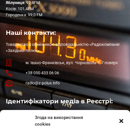
Яблуниця
: 92,4FM
Косів: 101,4FM
Городенка: 99,0 FM
Наші контакти:
Товариство з обмеженою відповідальністю «Радіокомпанія
«Західний полюс»
м. Івано-Франківськ, вул. Чорновола 7, 7 поверх
+38 050 433 06 06
radio@z-polus.info
Ідентифікатори медіа в Реєстрі:
Івано-Франківськ
: L11-00661
Згода на використання
Калуш
: L11-01410
cookies
Рогатин
: L11-01801