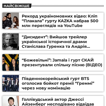
НАЙСВІЖІШЕ
Рекорд україномовних відео: Кліп
“Плакала” гурту KAZKA набрав 500
млн переглядів на YouTube
“Дисидент”: Вийшов трейлер
української історичної драми
Станіслава Гуренка та Андрія
Алфьорова (ВІДЕО)
“Божевільні”: Jamala і гурт СКАЙ
презентували спільну пісню (ВІДЕО)
Південнокорейський гурт BTS
оголосив бойкот премії “Греммі”
через нову номінацію
Голлівудський актор Джессі
Айзенберг несподівано відвідав