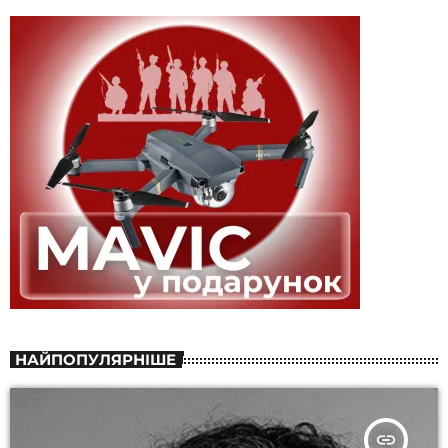
НАЙПОПУЛЯРНІШЕ
insert_link