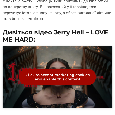
У центрі сюжету – хлопець, який приходить до бібліотеки
по конкретну книгу. Він закоханий у її героїню, тож
перечитує історію знову і знову, а образ вигаданої дівчини
став його залежністю.
Дивіться відео Jerry Heil – LOVE
ME HARD:
Click to accept marketing cookies
and enable this content