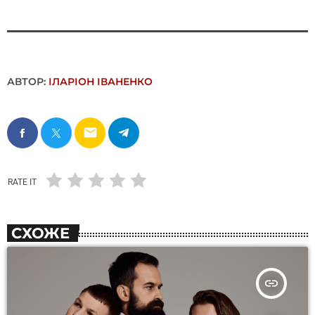
АВТОР:
ІЛАРІОН ІВАНЕНКО
email
RATE IT
СХОЖЕ
insert_link