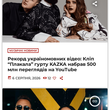
МУЗИЧНІ НОВИНИ
Рекорд україномовних відео: Кліп
“Плакала” гурту KAZKA набрав 500
млн переглядів на YouTube
today
6 СЕРПНЯ, 2026
12
insert_link