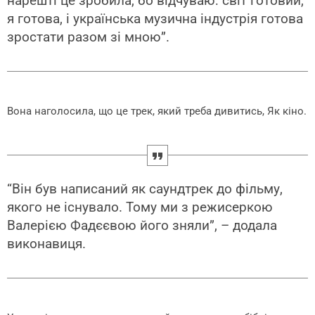
нарешті це зробила, бо відчуваю: світ готовий,
я готова, і українська музична індустрія готова
зростати разом зі мною”.
Вона наголосила, що це трек, який треба дивитись, Як кіно.
“Він був написаний як саундтрек до фільму,
якого не існувало. Тому ми з режисеркою
Валерією Фадєєвою його зняли”, – додала
виконавиця.