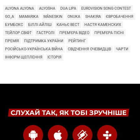
ALYONA ALYONA
ALYOSHA
DUA LIPA
EUROVISION SONG CONTEST
GO_A
MAMARIKA
MÅNESKIN
ONUKA
SHAKIRA
ЄВРОБАЧЕННЯ
БУМБОКС
БІЛЛІ АЙЛІШ
КАНЬЄ ВЕСТ
НАСТЯ КАМЕНСКИХ
ТЕЙЛОР СВІФТ
ГАСТРОЛІ
ПРЕМ'ЄРА ВІДЕО
ПРЕМ'ЄРА ПІСНІ
ПРЕМІЯ
ПІДТРИМКА УКРАЇНИ
РЕЙТИНГ
РОСІЙСЬКО-УКРАЇНСЬКА ВІЙНА
СВІДЧЕННЯ ОЧЕВИДЦІВ
ЧАРТИ
ІНФОРМ ЩЕПЛЕННЯ
ІСТОРІЯ
СЛУХАЙ ТАК, ЯК ТОБІ ЗРУЧНІШЕ