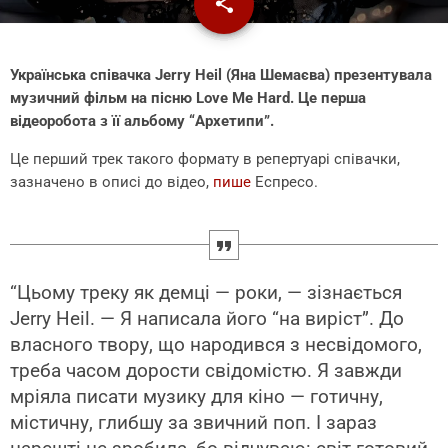
share
email
Українська співачка Jerry Heil (Яна Шемаєва) презентувала
музичний фільм на пісню Love Me Hard. Це перша
відеоробота з її альбому “Архетипи”.
Це перший трек такого формату в репертуарі співачки,
зазначено в описі до відео,
пише
Еспресо.
“Цьому треку як демці — роки, — зізнається
Jerry Heil. — Я написала його “на виріст”. До
власного твору, що народився з несвідомого,
треба часом дорости свідомістю. Я завжди
мріяла писати музику для кіно — готичну,
містичну, глибшу за звичний поп. І зараз