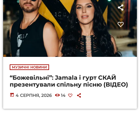
МУЗИЧНІ НОВИНИ
“Божевільні”: Jamala і гурт СКАЙ
презентували спільну пісню (ВІДЕО)
today
4 СЕРПНЯ, 2026
14