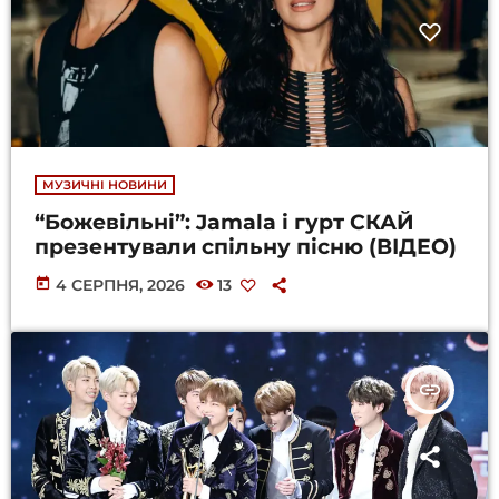
МУЗИЧНІ НОВИНИ
“Божевільні”: Jamala і гурт СКАЙ
презентували спільну пісню (ВІДЕО)
today
4 СЕРПНЯ, 2026
13
insert_link