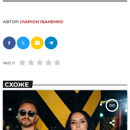
АВТОР:
ІЛАРІОН ІВАНЕНКО
email
RATE IT
СХОЖЕ
insert_link