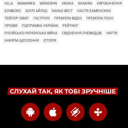
GO_A
MAMARIKA
MÅNESKIN
ONUKA
SHAKIRA
ЄВРОБАЧЕННЯ
БУМБОКС
БІЛЛІ АЙЛІШ
КАНЬЄ ВЕСТ
НАСТЯ КАМЕНСКИХ
ТЕЙЛОР СВІФТ
ГАСТРОЛІ
ПРЕМ'ЄРА ВІДЕО
ПРЕМ'ЄРА ПІСНІ
ПРЕМІЯ
ПІДТРИМКА УКРАЇНИ
РЕЙТИНГ
РОСІЙСЬКО-УКРАЇНСЬКА ВІЙНА
СВІДЧЕННЯ ОЧЕВИДЦІВ
ЧАРТИ
ІНФОРМ ЩЕПЛЕННЯ
ІСТОРІЯ
СЛУХАЙ ТАК, ЯК ТОБІ ЗРУЧНІШЕ