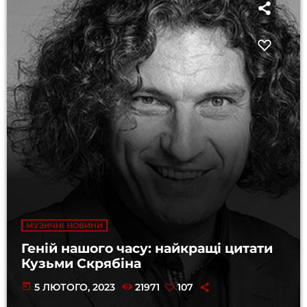
МУЗИЧНІ НОВИНИ
Геній нашого часу: найкращі цитати
Кузьми Скрябіна
today
5 ЛЮТОГО, 2023
21971
107