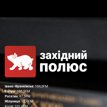
Івано-Франківськ
: 104,3FM
Калуш
: 105,5FM
Рогатин
: 97,5FM
Яблуниця
: 92,4FM
Косів: 101,4FM