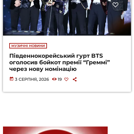
МУЗИЧНІ НОВИНИ
Південнокорейський гурт BTS
оголосив бойкот премії “Греммі”
через нову номінацію
today
3 СЕРПНЯ, 2026
19