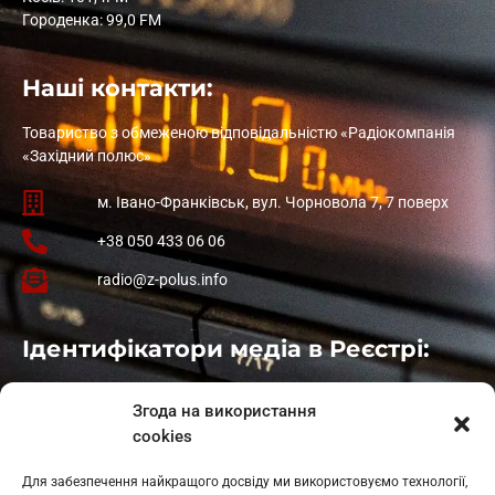
Городенка: 99,0 FM
Наші контакти:
Товариство з обмеженою відповідальністю «Радіокомпанія
«Західний полюс»
м. Івано-Франківськ, вул. Чорновола 7, 7 поверх
+38 050 433 06 06
radio@z-polus.info
Ідентифікатори медіа в Реєстрі:
Івано-Франківськ
: L11-00661
Згода на використання
Калуш
: L11-01410
cookies
Рогатин
: L11-01801
Яблуниця
: L11-01720
Для забезпечення найкращого досвіду ми використовуємо технології,
Косів: L11-01805