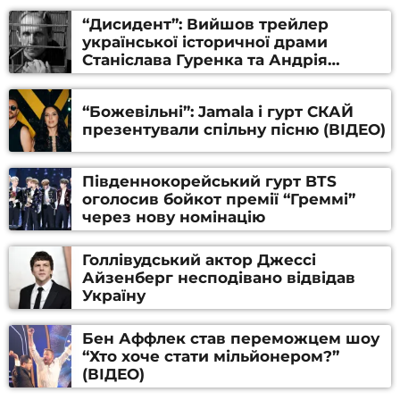
“Дисидент”: Вийшов трейлер
української історичної драми
Станіслава Гуренка та Андрія
Алфьорова (ВІДЕО)
“Божевільні”: Jamala і гурт СКАЙ
презентували спільну пісню (ВІДЕО)
Південнокорейський гурт BTS
оголосив бойкот премії “Греммі”
через нову номінацію
Голлівудський актор Джессі
Айзенберг несподівано відвідав
Україну
Бен Аффлек став переможцем шоу
“Хто хоче стати мільйонером?”
(ВІДЕО)