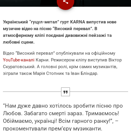
share
email
Український “гуцул-метал” гурт KARNA випустив нове
музичне відео на пісню “Високий перевал”. В
атмосферному кліпі поєднані дивовижні пейзажі та
любовні сцени.
Відео “Високий перевал” опублікували на офіційному
YouTube-каналі
Карни. Режисером кліпу виступив Віктор
Скуратовський. А головні ролі, крім самих музикантів,
зіграли також Марія Стопник та Іван Бліндар.
“Нам дуже давно хотілось зробити пісню про
Любов. Забагато смерті зараз. Тримаємось!
Обіймаємо, українці! Всім гарного ранку!”, –
прокоментували прем’єру музиканти.