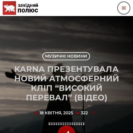
menu
МУЗИЧНІ НОВИНИ
KARNA ПРЕЗЕНТУВАЛА
НОВИЙ АТМОСФЕРНИЙ
КЛІП “ВИСОКИЙ
ПЕРЕВАЛ” (ВІДЕО)
18 КВІТНЯ, 2025
322
today