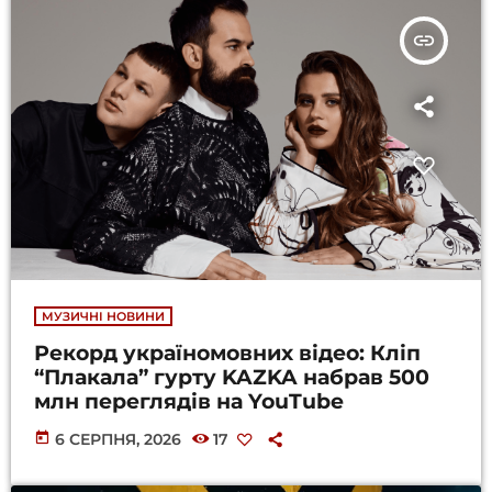
insert_link
МУЗИЧНІ НОВИНИ
Рекорд україномовних відео: Кліп
“Плакала” гурту KAZKA набрав 500
млн переглядів на YouTube
today
6 СЕРПНЯ, 2026
17