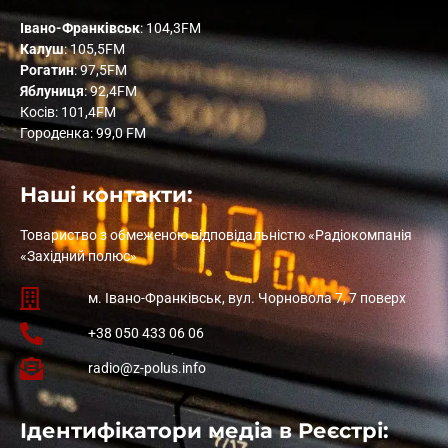
Івано-Франківськ
: 104,3FM
Калуш
: 105,5FM
Рогатин
: 97,5FM
Яблуниця
: 92,4FM
Косів: 101,4FM
Городенка: 99,0 FM
Наші контакти:
Товариство з обмеженою відповідальністю «Радіокомпанія
«Західний полюс»
м. Івано-Франківськ, вул. Чорновола 7, 7 поверх
+38 050 433 06 06
radio@z-polus.info
Ідентифікатори медіа в Реєстрі: