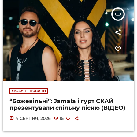
insert_link
МУЗИЧНІ НОВИНИ
“Божевільні”: Jamala і гурт СКАЙ
презентували спільну пісню (ВІДЕО)
today
4 СЕРПНЯ, 2026
15