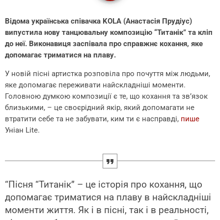
Відома українська співачка KOLA (Анастасія Прудіус)
випустила нову танцювальну композицію “Титанік” та кліп
до неї. Виконавиця заспівала про справжнє кохання, яке
допомагає триматися на плаву.
У новій пісні артистка розповіла про почуття між людьми,
яке допомагає переживати найскладніші моменти.
Головною думкою композиції є те, що кохання та зв’язок
близькими, – це своєрідний якір, який допомагати не
втратити себе та не забувати, ким ти є насправді,
пише
Уніан Lite.
“Пісня “Титанік” – це історія про кохання, що
допомагає триматися на плаву в найскладніші
моменти життя. Як і в пісні, так і в реальності,