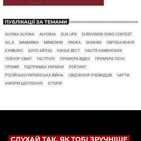
ПУБЛІКАЦІЇ ЗА ТЕМАМИ
ALYONA ALYONA
ALYOSHA
DUA LIPA
EUROVISION SONG CONTEST
GO_A
MAMARIKA
MÅNESKIN
ONUKA
SHAKIRA
ЄВРОБАЧЕННЯ
БУМБОКС
БІЛЛІ АЙЛІШ
КАНЬЄ ВЕСТ
НАСТЯ КАМЕНСКИХ
ТЕЙЛОР СВІФТ
ГАСТРОЛІ
ПРЕМ'ЄРА ВІДЕО
ПРЕМ'ЄРА ПІСНІ
ПРЕМІЯ
ПІДТРИМКА УКРАЇНИ
РЕЙТИНГ
РОСІЙСЬКО-УКРАЇНСЬКА ВІЙНА
СВІДЧЕННЯ ОЧЕВИДЦІВ
ЧАРТИ
ІНФОРМ ЩЕПЛЕННЯ
ІСТОРІЯ
СЛУХАЙ ТАК, ЯК ТОБІ ЗРУЧНІШЕ