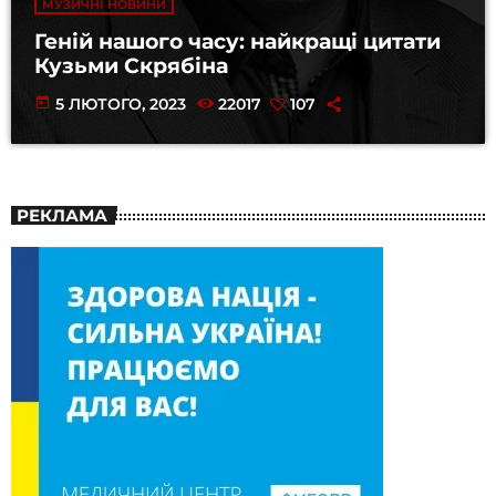
МУЗИЧНІ НОВИНИ
Геній нашого часу: найкращі цитати
Кузьми Скрябіна
today
5 ЛЮТОГО, 2023
22017
107
РЕКЛАМА