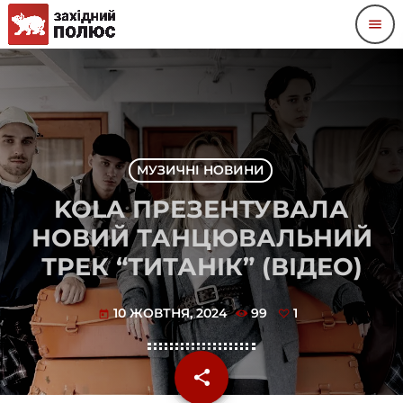
menu
МУЗИЧНІ НОВИНИ
KOLA ПРЕЗЕНТУВАЛА
НОВИЙ ТАНЦЮВАЛЬНИЙ
ТРЕК “ТИТАНІК” (ВІДЕО)
10 ЖОВТНЯ, 2024
99
1
today
share
email
1