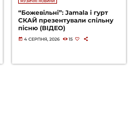
МУЗИЧНІ НОВИНИ
“Божевільні”: Jamala і гурт
СКАЙ презентували спільну
пісню (ВІДЕО)
4 СЕРПНЯ, 2026
15
today