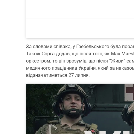
За словами співака, у Гребельського була поранен
Також Сєрга додав, що після того, як Max Maes
оркестром, то він зрозумів, що пісня “Живи” с
медичного працівника України, який за наказ
відзначатиметься 27 липня.