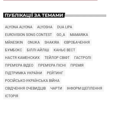
ПУБЛІКАЦІЇ ЗА ТЕМАМИ
ALYONA ALYONA
ALYOSHA
DUA LIPA
EUROVISION SONG CONTEST
GO_A
MAMARIKA
MÅNESKIN
ONUKA
SHAKIRA
ЄВРОБАЧЕННЯ
БУМБОКС
БІЛЛІ АЙЛІШ
КАНЬЄ ВЕСТ
НАСТЯ КАМЕНСКИХ
ТЕЙЛОР СВІФТ
ГАСТРОЛІ
ПРЕМ'ЄРА ВІДЕО
ПРЕМ'ЄРА ПІСНІ
ПРЕМІЯ
ПІДТРИМКА УКРАЇНИ
РЕЙТИНГ
РОСІЙСЬКО-УКРАЇНСЬКА ВІЙНА
СВІДЧЕННЯ ОЧЕВИДЦІВ
ЧАРТИ
ІНФОРМ ЩЕПЛЕННЯ
ІСТОРІЯ