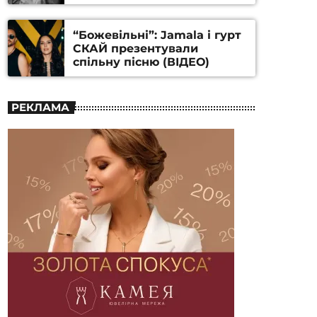
Станіслава Гуренка та
Андрія Алфьорова (ВІДЕО)
“Божевільні”: Jamala і гурт
СКАЙ презентували
спільну пісню (ВІДЕО)
РЕКЛАМА