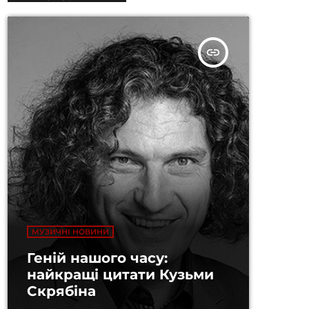
insert_link
МУЗИЧНІ НОВИНИ
Геній нашого часу:
найкращі цитати Кузьми
Скрябіна