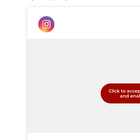
Click to acce
and enab