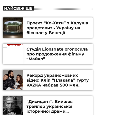
НАЙСВІЖІШЕ
Проєкт “Ко-Хати” з Калуша
представить Україну на
бієнале у Венеції
Студія Lionsgate оголосила
про продовження фільму
“Майкл”
Рекорд україномовних
відео: Кліп “Плакала” гурту
KAZKA набрав 500 млн
переглядів на YouTube
“Дисидент”: Вийшов
трейлер української
історичної драми