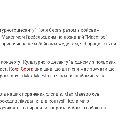
ьтурного десанту” Коля Сєрга разом з бойовим
 Максимом Гребельським на позивний “Маестро”
а присвячена всім бойовим медикам, які працюють на
я концерту “Культурного десанту” в одному з польових
кст.
Коля Сєрга
вирішив, що ця пісня має звучати ще
брого друга Max Maestro, з яким познайомився на
кла наших поранених хлопців. Max Maestro був
оходив лікування від контузії. Коли ми з
музикант, то вирішили запросити його з собою на