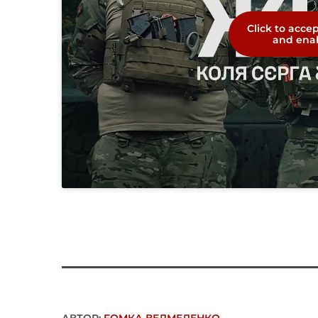
Click to acce
and enab
АВТОР:
FОMКА ВЕДМЕДЕНКО