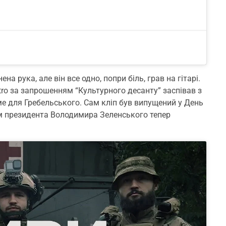
а рука, але він все одно, попри біль, грав на гітарі.
tro за запрошенням “Культурного десанту” заспівав з
аме для Гребельського. Сам кліп був випущений у День
ом президента Володимира Зеленського тепер