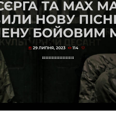
СЄРГА ТА MAX M
ИЛИ НОВУ ПІСН
ЧЕНУ БОЙОВИМ 
29 ЛИПНЯ, 2023
114
today