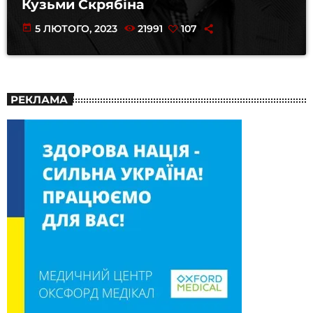
Кузьми Скрябіна
today
5 ЛЮТОГО, 2023
21991
107
РЕКЛАМА