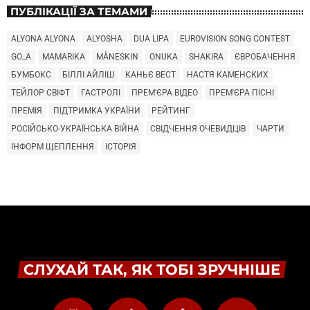
ПУБЛІКАЦІЇ ЗА ТЕМАМИ
ALYONA ALYONA
ALYOSHA
DUA LIPA
EUROVISION SONG CONTEST
GO_A
MAMARIKA
MÅNESKIN
ONUKA
SHAKIRA
ЄВРОБАЧЕННЯ
БУМБОКС
БІЛЛІ АЙЛІШ
КАНЬЄ ВЕСТ
НАСТЯ КАМЕНСКИХ
ТЕЙЛОР СВІФТ
ГАСТРОЛІ
ПРЕМ'ЄРА ВІДЕО
ПРЕМ'ЄРА ПІСНІ
ПРЕМІЯ
ПІДТРИМКА УКРАЇНИ
РЕЙТИНГ
РОСІЙСЬКО-УКРАЇНСЬКА ВІЙНА
СВІДЧЕННЯ ОЧЕВИДЦІВ
ЧАРТИ
ІНФОРМ ЩЕПЛЕННЯ
ІСТОРІЯ
СЛУХАЙ ТАК, ЯК ТОБІ ЗРУЧНІШЕ