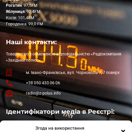
Рогатин
: 97,5FM
Яблуниця
: 92,4FM
Косів: 101,4FM
Городенка: 99,0 FM
Наші контакти:
Товариство з обмеженою відповідальністю «Радіокомпанія
«Західний полюс»
м. Івано-Франківськ, вул. Чорновола 7, 7 поверх
+38 050 433 06 06
radio@z-polus.info
Ідентифікатори медіа в Реєстрі:
Івано-Франківськ
: L11-00661
Згода на використання
Калуш
: L11-01410