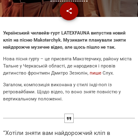
share
email
Український чилвейв-гурт LATEXFAUNA випустив новий
кліп на пісню Makoterchyk. Музиканти планували зняти
найдорожче музичне відео, але щось пішло не так.
Нова пісня гурту – це присвята Макотерчику, району міста
Тальне у Черкаській області, де народився і провів
дитинство фронтмен Дмитро Зезюлін,
пише
Слух.
Загалом, композиція виконана у стилі інді-поп із
ретровайбами. Щодо відео, то воно зняте повністю у
вертикальному положенні.
“Хотіли зняти вам найдорожчий кліп в