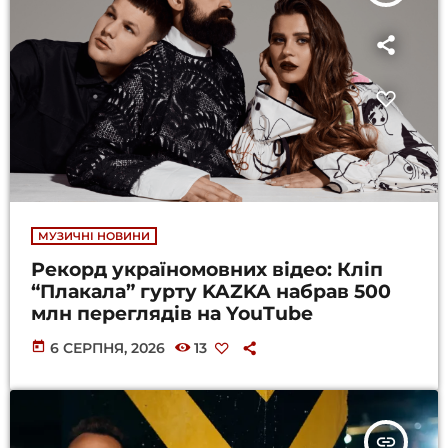
МУЗИЧНІ НОВИНИ
Рекорд україномовних відео: Кліп
“Плакала” гурту KAZKA набрав 500
млн переглядів на YouTube
today
6 СЕРПНЯ, 2026
13
insert_link