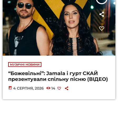
МУЗИЧНІ НОВИНИ
“Божевільні”: Jamala і гурт СКАЙ
презентували спільну пісню (ВІДЕО)
today
4 СЕРПНЯ, 2026
14