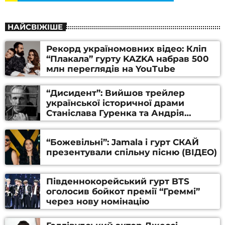
НАЙСВІЖІШЕ
Рекорд україномовних відео: Кліп
“Плакала” гурту KAZKA набрав 500
млн переглядів на YouTube
“Дисидент”: Вийшов трейлер
української історичної драми
Станіслава Гуренка та Андрія
Алфьорова (ВІДЕО)
“Божевільні”: Jamala і гурт СКАЙ
презентували спільну пісню (ВІДЕО)
Південнокорейський гурт BTS
оголосив бойкот премії “Греммі”
через нову номінацію