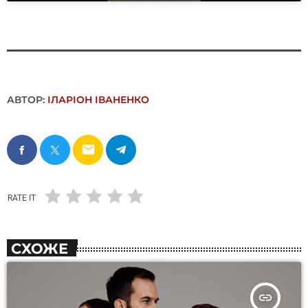
АВТОР:
ІЛАРІОН ІВАНЕНКО
email
RATE IT
СХОЖЕ
insert_link