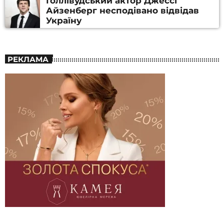
Голлівудський актор Джессі
Айзенберг несподівано відвідав
Україну
РЕКЛАМА