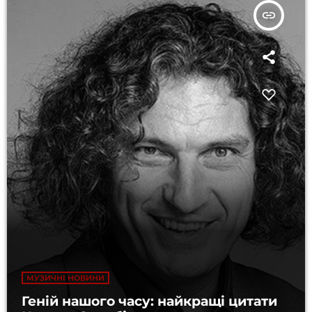
insert_link
МУЗИЧНІ НОВИНИ
Геній нашого часу: найкращі цитати