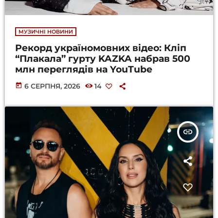
МУЗИЧНІ НОВИНИ
Рекорд україномовних відео: Кліп
“Плакала” гурту KAZKA набрав 500
млн переглядів на YouTube
today
6 СЕРПНЯ, 2026
14
insert_link