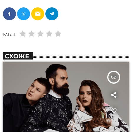
email
RATE IT
СХОЖЕ
insert_link