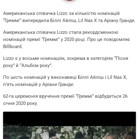
Американська співачка Lizzo за кількістю номінацій
“Греммі” випередила Біллі Айліш, Lil Nas X та Аріану Гранде.
Американська співачка Lizzo стала рекордсменкою
номінацій премії “Греммі” у 2020 році. Про це повідомляє
Billboard.
Lizzo є у восьми номінаціях, зокрема в категоріях “Пісня
року” й “Альбом року”.
По шість номінацій у виконавиці Біллі Айліш і Lil Nas X,
п’ять номінацій у Аріани Гранде.
62-га церемонія вручення премії “Греммі” відбудеться 26
січня 2020 року.
“Греммі”
вважають