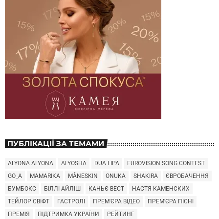
ПУБЛІКАЦІЇ ЗА ТЕМАМИ
ALYONA ALYONA
ALYOSHA
DUA LIPA
EUROVISION SONG CONTEST
GO_A
MAMARIKA
MÅNESKIN
ONUKA
SHAKIRA
ЄВРОБАЧЕННЯ
БУМБОКС
БІЛЛІ АЙЛІШ
КАНЬЄ ВЕСТ
НАСТЯ КАМЕНСКИХ
ТЕЙЛОР СВІФТ
ГАСТРОЛІ
ПРЕМ'ЄРА ВІДЕО
ПРЕМ'ЄРА ПІСНІ
ПРЕМІЯ
ПІДТРИМКА УКРАЇНИ
РЕЙТИНГ