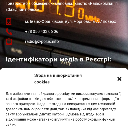
Товариство з обмеженою відповідальністю «Радіокомпанія
«Західний полюс»
м. Івано-Франківськ, вул. Чорновола 7, 7 поверх
+38 050 433 06 06
radio@z-polus.info
Ідентифікатори медіа в Реєстрі:
Івано-Франківськ
: L11-00661
Згода на використання
Калуш
: L11-01410
cookies
Рогатин
: L11-01801
Яблуниця
: L11-01720
Для забезпечення найкращого досвіду ми використовуємо технології,
Косів: L11-01805
такі як файли cookie, для збереження та/або отримання інформації з
Гарасимів: L11-02274
вашого пристрою. Надання згоди на використання цих технологій
дозволить нам обробляти дані, такі як поведінка під час перегляду
сайту або унікальні ідентифікатори. Відмова від згоди або її
відкликання може негативно вплинути на роботу окремих функцій
сайту.