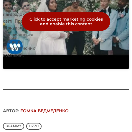
найпрестижнішо
ю музичною
нагородою у
Click to accept marketing cookies
світі. Премію
and enable this content
заснувала
Американська
асоціація
звукозаписних
компаній.
АВТОР:
FОMКА ВЕДМЕДЕНКО
GRAMMY
LIZZO