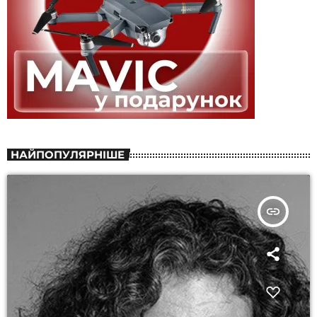
НАЙПОПУЛЯРНІШЕ
insert_link