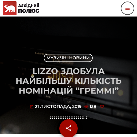
menu
МУЗИЧНІ НОВИНИ
LIZZO ЗДОБУЛА
НАЙБІЛЬШУ КІЛЬКІСТЬ
НОМІНАЦІЙ “ГРЕММІ”
21 ЛИСТОПАДА, 2019
138
today
share
email