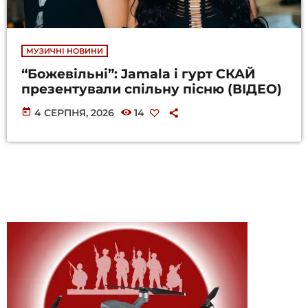
МУЗИЧНІ НОВИНИ
“Божевільні”: Jamala і гурт СКАЙ
презентували спільну пісню (ВІДЕО)
today
4 СЕРПНЯ, 2026
14