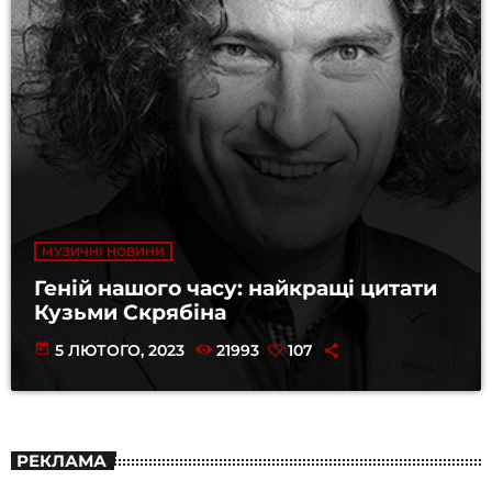
МУЗИЧНІ НОВИНИ
Геній нашого часу: найкращі цитати
Кузьми Скрябіна
today
5 ЛЮТОГО, 2023
21993
107
РЕКЛАМА