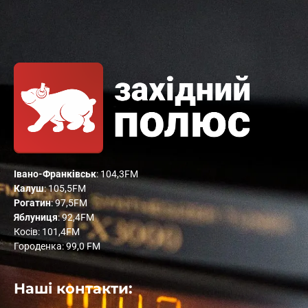
Івано-Франківськ
: 104,3FM
Калуш
: 105,5FM
Рогатин
: 97,5FM
Яблуниця
: 92,4FM
Косів: 101,4FM
Городенка: 99,0 FM
Наші контакти: