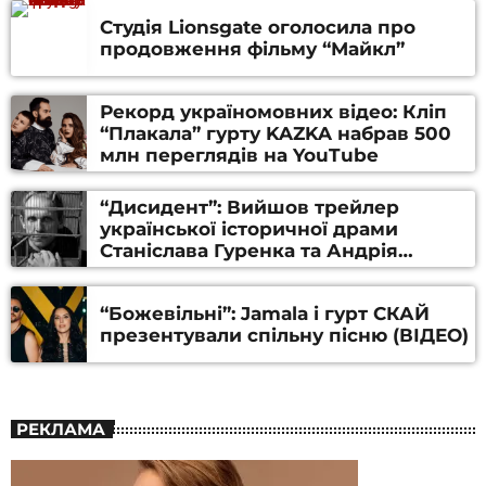
Студія Lionsgate оголосила про
продовження фільму “Майкл”
Рекорд україномовних відео: Кліп
“Плакала” гурту KAZKA набрав 500
млн переглядів на YouTube
“Дисидент”: Вийшов трейлер
української історичної драми
Станіслава Гуренка та Андрія
Алфьорова (ВІДЕО)
“Божевільні”: Jamala і гурт СКАЙ
презентували спільну пісню (ВІДЕО)
РЕКЛАМА