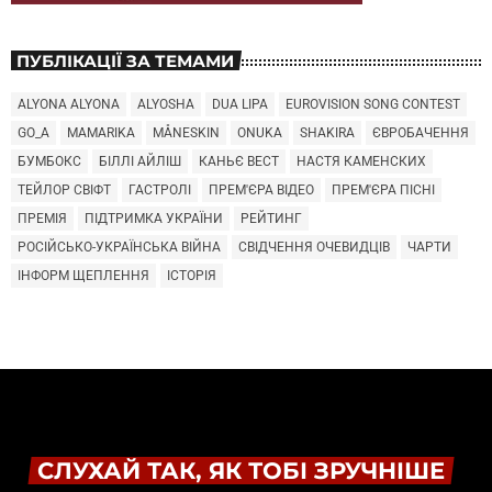
ПУБЛІКАЦІЇ ЗА ТЕМАМИ
ALYONA ALYONA
ALYOSHA
DUA LIPA
EUROVISION SONG CONTEST
GO_A
MAMARIKA
MÅNESKIN
ONUKA
SHAKIRA
ЄВРОБАЧЕННЯ
БУМБОКС
БІЛЛІ АЙЛІШ
КАНЬЄ ВЕСТ
НАСТЯ КАМЕНСКИХ
ТЕЙЛОР СВІФТ
ГАСТРОЛІ
ПРЕМ'ЄРА ВІДЕО
ПРЕМ'ЄРА ПІСНІ
ПРЕМІЯ
ПІДТРИМКА УКРАЇНИ
РЕЙТИНГ
РОСІЙСЬКО-УКРАЇНСЬКА ВІЙНА
СВІДЧЕННЯ ОЧЕВИДЦІВ
ЧАРТИ
ІНФОРМ ЩЕПЛЕННЯ
ІСТОРІЯ
СЛУХАЙ ТАК, ЯК ТОБІ ЗРУЧНІШЕ