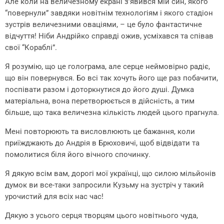
Але коли на величезному екрані з’явився мій син, якого
“повернули” завдяки новітнім технологіям і якого стадіон
зустрів величезними оваціями, – це було фантастичне
відчуття! Ніби Андрійко справді ожив, усміхався та співав
свої “Кораблі”.
Я розумію, що це голограма, але серце неймовірно радіє,
що він повернувся. Бо всі так хочуть його ще раз побачити,
поспівати разом і доторкнутися до його душі. Думка
матеріальна, вона перетворюється в дійсність, а тим
більше, що така величезна кількість людей цього прагнула.
Мені повторюють та висловлюють це бажання, коли
приїжджають до Андрія в Брюховичі, щоб відвідати та
помолитися біля його вічного спочинку.
Я дякую всім вам, дорогі мої українці, що силою мільйонів
думок ви все-таки запросили Кузьму на зустріч у такий
урочистий для всіх нас час!
Дякую з усього серця творцям цього новітнього чуда,