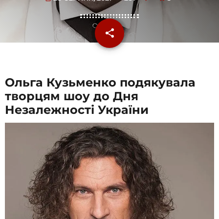
share
email
Ольга Кузьменко подякувала
творцям шоу до Дня
Незалежності України