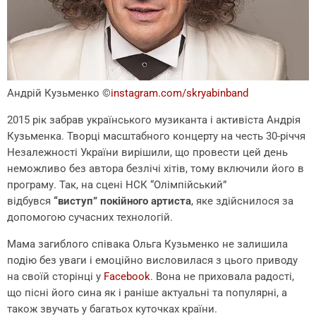
Андрій Кузьменко
©
instagram.com/skryabinband
2015 рік забрав українського музиканта і активіста Андрія
Кузьменка. Творці масштабного концерту на честь 30-річчя
Незалежності України вирішили, що провести цей день
неможливо без автора безлічі хітів, тому включили його в
програму. Так, на сцені НСК “Олімпійський”
відбувся
“виступ” покійного артиста
, яке здійснилося за
допомогою сучасних технологій.
Мама загиблого співака Ольга Кузьменко не залишила
подію без уваги і емоційно висловилася з цього приводу
на своїй сторінці у
Facebook
. Вона не приховала радості,
що пісні його сина як і раніше актуальні та популярні, а
також звучать у багатьох куточках країни.