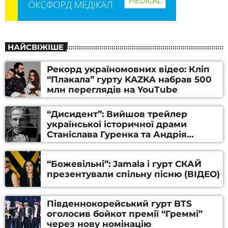
НАЙСВІЖІШЕ
Рекорд україномовних відео: Кліп
“Плакала” гурту KAZKA набрав 500
млн переглядів на YouTube
“Дисидент”: Вийшов трейлер
української історичної драми
Станіслава Гуренка та Андрія
Алфьорова (ВІДЕО)
“Божевільні”: Jamala і гурт СКАЙ
презентували спільну пісню (ВІДЕО)
Південнокорейський гурт BTS
оголосив бойкот премії “Греммі”
через нову номінацію