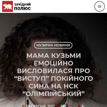
menu
МУЗИЧНІ НОВИНИ
МАМА КУЗЬМИ
ЕМОЦІЙНО
ВИСЛОВИЛАСЯ ПРО
“ВИСТУП” ПОКІЙНОГО
СИНА НА НСК
“ОЛІМПІЙСЬКИЙ”
28 СЕРПНЯ, 2021
287
5
today