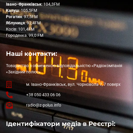
Івано-Франківськ
: 104,3FM
Калуш
: 105,5FM
Рогатин
: 97,5FM
Яблуниця
: 92,4FM
Косів: 101,4FM
Городенка: 99,0 FM
Наші контакти:
Товариство з обмеженою відповідальністю «Радіокомпанія
«Західний полюс»
м. Івано-Франківськ, вул. Чорновола 7, 7 поверх
+38 050 433 06 06
radio@z-polus.info
Ідентифікатори медіа в Реєстрі: