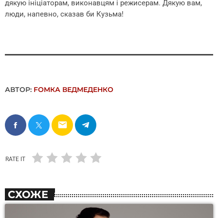
дякую ініціаторам, виконавцям і режисерам. Дякую вам,
люди, напевно, сказав би Кузьма!
АВТОР:
FОMКА ВЕДМЕДЕНКО
email
RATE IT
СХОЖЕ