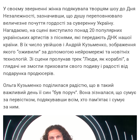
У своєму зверненні жінка подякувала творцям шоу до Дня
Незалежності, зазначивши, що душу переповнювало
величезне почуття гордості за суверенну Україну.
Нагадаємо, на сцені виступило понад 20 популярних
українських артистів з піснями, які передають ДНК нашої
країни. В їх число увійшов і Андрій Кузьменко, зображення
якого “оживили” за допомогою нейромережі та новітніх
технологій. Зі сцени пролунав трек “Люди, як кораблі”, а
глядачі не змогли приховати свого подиву і радості від
подарунка продюсерів.
Ольга Кузьменко поділилася радістю, що в такий
важливий день її син “був поруч”. Вона зізналася, що сумує
за первістком, подякувавши всім, хто пам’ятає і сумує
за ним.