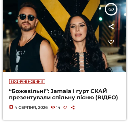
insert_link
МУЗИЧНІ НОВИНИ
“Божевільні”: Jamala і гурт СКАЙ
презентували спільну пісню (ВІДЕО)
today
4 СЕРПНЯ, 2026
14