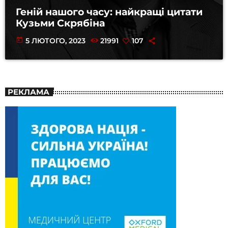
Геній нашого часу: найкращі цитати
Кузьми Скрябіна
today
5 ЛЮТОГО, 2023
21991
107
РЕКЛАМА