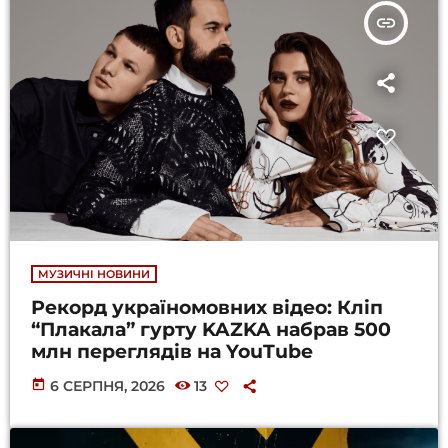
insert_link
МУЗИЧНІ НОВИНИ
Рекорд україномовних відео: Кліп
“Плакала” гурту KAZKA набрав 500
млн переглядів на YouTube
today
6 СЕРПНЯ, 2026
13