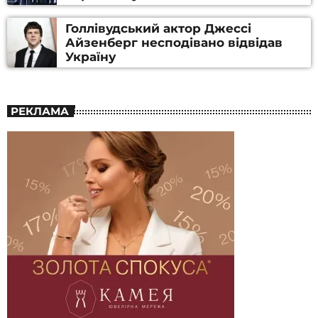
Голлівудський актор Джессі
Айзенберг несподівано відвідав
Україну
РЕКЛАМА