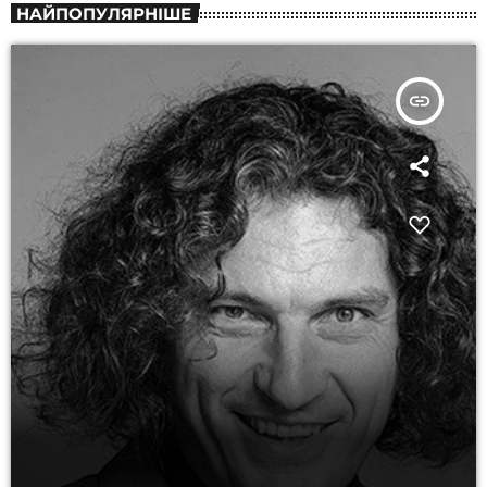
НАЙПОПУЛЯРНІШЕ
insert_link