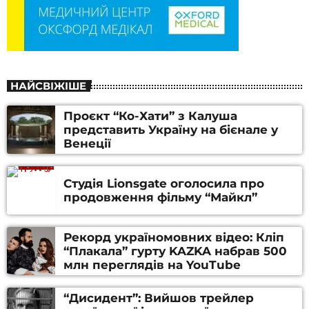
НАЙСВІЖІШЕ
Проєкт “Ко-Хати” з Калуша
представить Україну на бієнале у
Венеції
Студія Lionsgate оголосила про
продовження фільму “Майкл”
Рекорд україномовних відео: Кліп
“Плакала” гурту KAZKA набрав 500
млн переглядів на YouTube
“Дисидент”: Вийшов трейлер