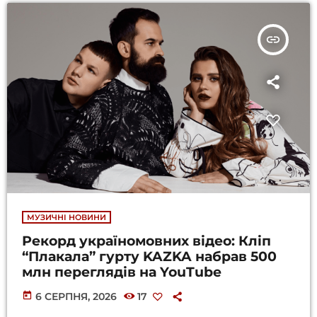
insert_link
МУЗИЧНІ НОВИНИ
Рекорд україномовних відео: Кліп
“Плакала” гурту KAZKA набрав 500
млн переглядів на YouTube
today
6 СЕРПНЯ, 2026
17