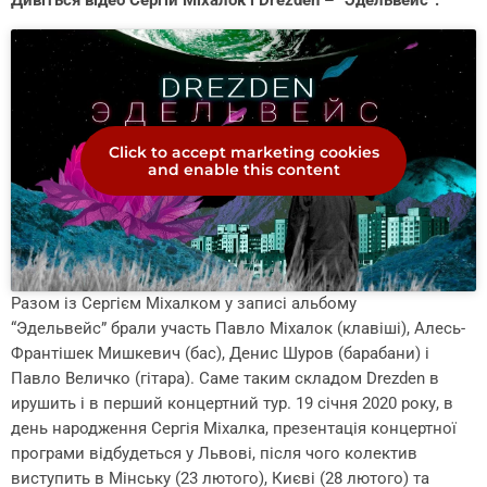
Дивіться відео Сергій Міхалок і Drezden – “Эдельвейс”:
Click to accept marketing cookies
and enable this content
Разом із Сергієм Міхалком у записі альбому
“Эдельвейс” брали участь Павло Міхалок (клавіші), Алесь-
Франтішек Мишкевич (бас), Денис Шуров (барабани) і
Павло Величко (гітара). Саме таким складом Drezden в​
ирушить і в перший концертний тур. 19 січня 2020 року, в
день народження Сергія Міхалка, презентація концертної
програми відбудеться у Львові, після чого колектив
виступить в Мінську (23 лютого), Києві (28 лютого) та