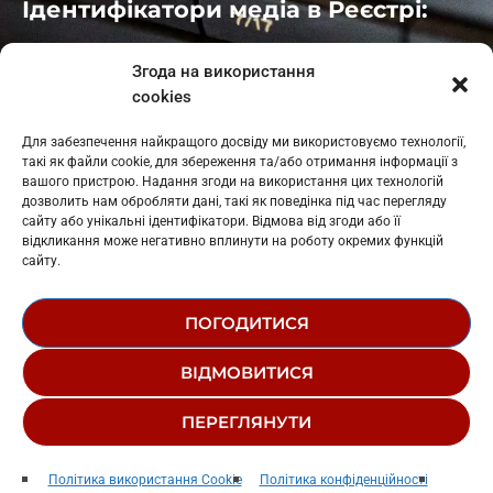
Ідентифікатори медіа в Реєстрі:
Івано-Франківськ
: L11-00661
Згода на використання
Калуш
: L11-01410
cookies
Рогатин
: L11-01801
Яблуниця
: L11-01720
Для забезпечення найкращого досвіду ми використовуємо технології,
Косів: L11-01805
такі як файли cookie, для збереження та/або отримання інформації з
Гарасимів: L11-02274
вашого пристрою. Надання згоди на використання цих технологій
дозволить нам обробляти дані, такі як поведінка під час перегляду
сайту або унікальні ідентифікатори. Відмова від згоди або її
відкликання може негативно вплинути на роботу окремих функцій
сайту.
ПОГОДИТИСЯ
© 1995-2026 РК «ЗАХІДНИЙ ПОЛЮС»
ВІДМОВИТИСЯ
ЛОГОТИП
РЕДАКЦІЙНИЙ СТАТУТ
ПЕРЕГЛЯНУТИ
СТРУКТУРА ВЛАСНОСТІ
22_СБ
play_arrow
keyboard_arrow_right
Політика використання Cookie
Політика конфіденційності