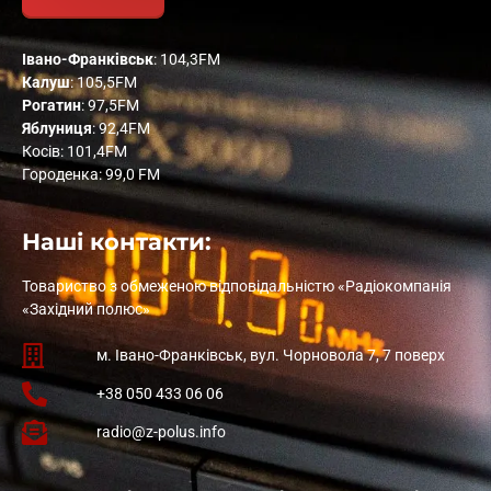
Івано-Франківськ
: 104,3FM
Калуш
: 105,5FM
Рогатин
: 97,5FM
Яблуниця
: 92,4FM
Косів: 101,4FM
Городенка: 99,0 FM
Наші контакти:
Товариство з обмеженою відповідальністю «Радіокомпанія
«Західний полюс»
м. Івано-Франківськ, вул. Чорновола 7, 7 поверх
+38 050 433 06 06
radio@z-polus.info