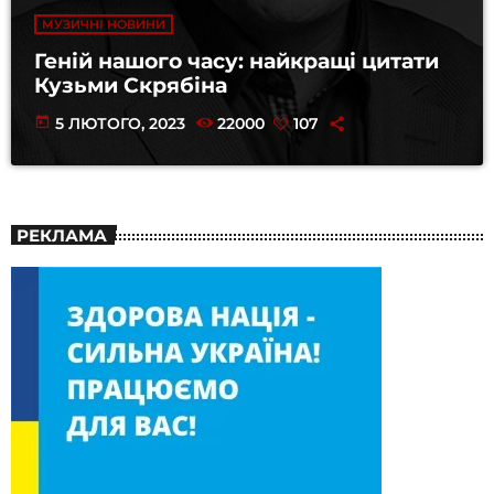
МУЗИЧНІ НОВИНИ
Геній нашого часу: найкращі цитати
Кузьми Скрябіна
today
5 ЛЮТОГО, 2023
22000
107
РЕКЛАМА