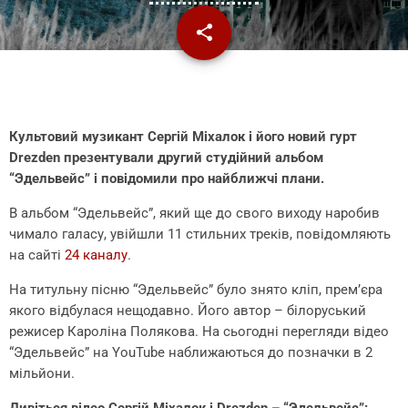
share
email
Культовий музикант Сергій Міхалок і його новий гурт
Drezden презентували другий студійний альбом
“Эдельвейс” і повідомили про найближчі плани.
В альбом “Эдельвейс”, який ще до свого виходу наробив
чимало галасу, увійшли 11 стильних треків, повідомляють
на сайті
24 каналу
.
На титульну пісню “Эдельвейс” було знято кліп, прем’єра
якого відбулася нещодавно. Його автор – білоруський
режисер Кароліна Полякова. На сьогодні перегляди відео
“Эдельвейс” на YouTube наближаються до позначки в 2
мільйони.