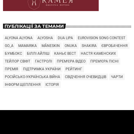
ПУБЛІКАЦІЇ ЗА ТЕМАМИ
ALYONA ALYONA
ALYOSHA
DUA LIPA
EUROVISION SONG CONTEST
GO_A
MAMARIKA
MÅNESKIN
ONUKA
SHAKIRA
ЄВРОБАЧЕННЯ
БУМБОКС
БІЛЛІ АЙЛІШ
КАНЬЄ ВЕСТ
НАСТЯ КАМЕНСКИХ
ТЕЙЛОР СВІФТ
ГАСТРОЛІ
ПРЕМ'ЄРА ВІДЕО
ПРЕМ'ЄРА ПІСНІ
ПРЕМІЯ
ПІДТРИМКА УКРАЇНИ
РЕЙТИНГ
РОСІЙСЬКО-УКРАЇНСЬКА ВІЙНА
СВІДЧЕННЯ ОЧЕВИДЦІВ
ЧАРТИ
ІНФОРМ ЩЕПЛЕННЯ
ІСТОРІЯ