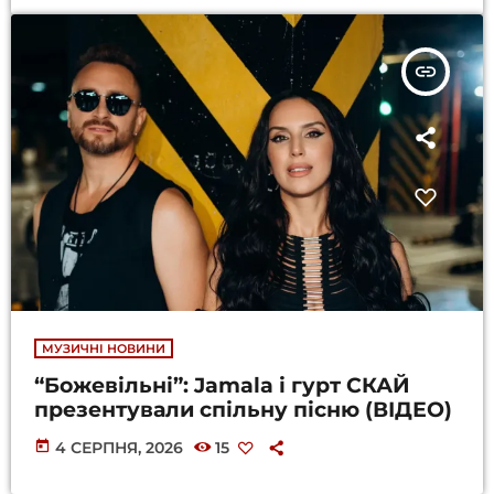
insert_link
МУЗИЧНІ НОВИНИ
“Божевільні”: Jamala і гурт СКАЙ
презентували спільну пісню (ВІДЕО)
today
4 СЕРПНЯ, 2026
15