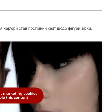
кар’єри став постійний хейт щодо фігури зірки.
pt marketing cookies
le this content