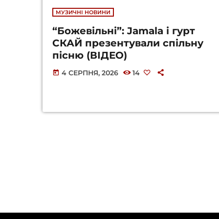
МУЗИЧНІ НОВИНИ
“Божевільні”: Jamala і гурт
СКАЙ презентували спільну
пісню (ВІДЕО)
4 СЕРПНЯ, 2026
14
today