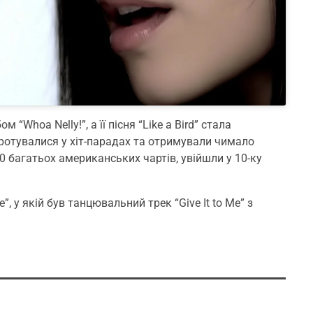
“Whoa Nelly!”, а її пісня “Like a Bird” стала
 ротувалися у хіт-парадах та отримували чимало
30 багатьох американських чартів, увійшли у 10-ку
”, у якій був танцювальний трек “Give It to Me” з