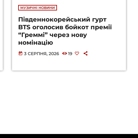
МУЗИЧНІ НОВИНИ
Південнокорейський гурт
BTS оголосив бойкот премії
“Греммі” через нову
номінацію
3 СЕРПНЯ, 2026
19
today