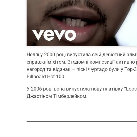
Неллі у 2000 році випустила свій дебютний альбом 
справжнім хітом. Згодом її композиції активно
нагород та відзнак – пісні Фуртадо були у Тор-
Billboard Hot 100.
У 2006 році вона випустила нову платівку “Loose
Джастіном Тімберлейком.