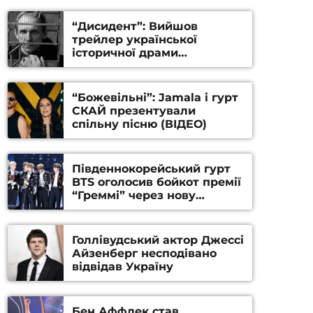
“Дисидент”: Вийшов
трейлер української
історичної драми
Станіслава Гуренка та
Андрія Алфьорова (ВІДЕО)
“Божевільні”: Jamala і гурт
СКАЙ презентували
спільну пісню (ВІДЕО)
Південнокорейський гурт
BTS оголосив бойкот премії
“Греммі” через нову
номінацію
Голлівудський актор Джессі
Айзенберг несподівано
відвідав Україну
Бен Аффлек став