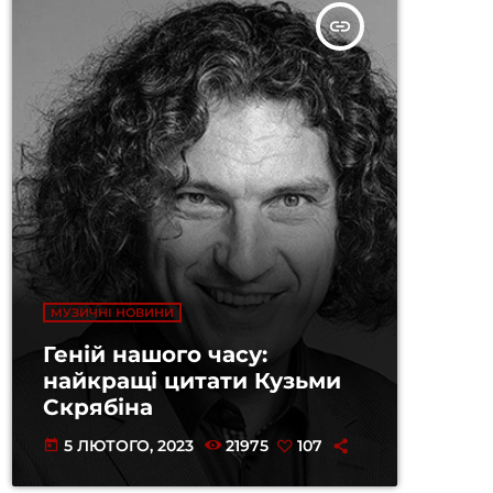
insert_link
МУЗИЧНІ НОВИНИ
Геній нашого часу:
найкращі цитати Кузьми
Скрябіна
5 ЛЮТОГО, 2023
21975
107
today