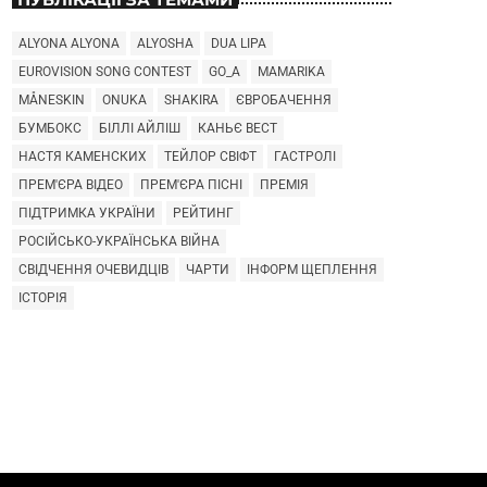
ALYONA ALYONA
ALYOSHA
DUA LIPA
EUROVISION SONG CONTEST
GO_A
MAMARIKA
MÅNESKIN
ONUKA
SHAKIRA
ЄВРОБАЧЕННЯ
БУМБОКС
БІЛЛІ АЙЛІШ
КАНЬЄ ВЕСТ
НАСТЯ КАМЕНСКИХ
ТЕЙЛОР СВІФТ
ГАСТРОЛІ
ПРЕМ'ЄРА ВІДЕО
ПРЕМ'ЄРА ПІСНІ
ПРЕМІЯ
ПІДТРИМКА УКРАЇНИ
РЕЙТИНГ
РОСІЙСЬКО-УКРАЇНСЬКА ВІЙНА
СВІДЧЕННЯ ОЧЕВИДЦІВ
ЧАРТИ
ІНФОРМ ЩЕПЛЕННЯ
ІСТОРІЯ