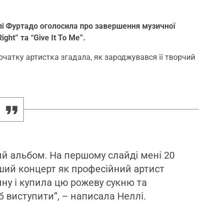
лі Фуртадо оголосила про завершення музичної
ght” та “Give It To Me”.
початку артистка згадала, як зароджувався її творчий
ий альбом. На першому слайді мені 20
рший концерт як професійний артист
азину і купила цю рожеву сукню та
б виступити”, – написала Неллі.