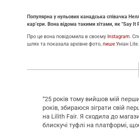
Популярна у нульових канадська співачка Нел
кар’єри. Вона відома такими хітами, як “Say It Ri
Про це вона повідомила в своєму
Instagram
. С
шлях та показала архівне фото,
пише
Уніан Lite.
“25 років тому вийшов мій перш
років, збираюся зіграти свій пе
на Lilith Fair. Я сходила до маг
блискучі туфлі на платформі, що