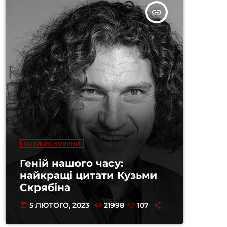
insert_link
МУЗИЧНІ НОВИНИ
Геній нашого часу:
найкращі цитати Кузьми
Скрябіна
5 ЛЮТОГО, 2023
21998
107
today