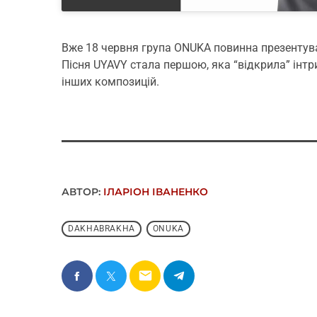
Вже 18 червня група ONUKA повинна презентув
Пісня UYAVY стала першою, яка “відкрила” інтри
інших композицій.
АВТОР:
ІЛАРІОН ІВАНЕНКО
DAKHABRAKHA
ONUKA
email