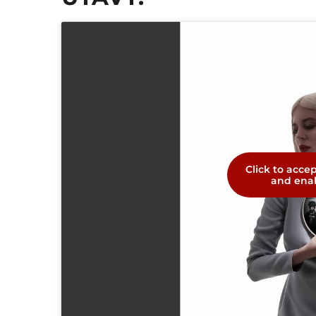
Click to acce
and enab