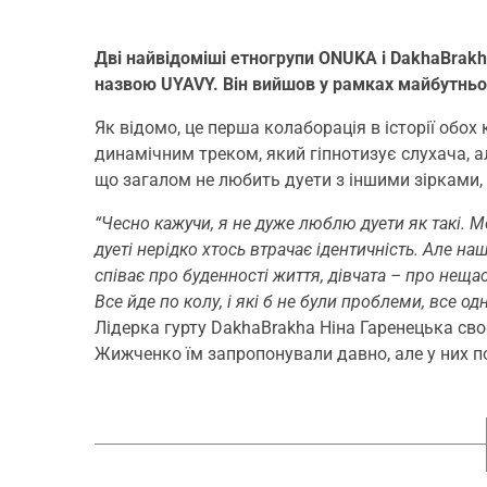
Дві найвідоміші етногрупи ONUKA і DakhaBrakha
назвою UYAVY. Він вийшов у рамках майбутнь
Як відомо, це перша колаборація в історії обох
динамічним треком, який гіпнотизує слухача, а
що загалом не любить дуети з іншими зірками,
“Чесно кажучи, я не дуже люблю дуети як такі. М
дуеті нерідко хтось втрачає ідентичність. Але н
співає про буденності життя, дівчата – про нещас
Все йде по колу, і які б не були проблеми, все од
Лідерка гурту DakhaBrakha Ніна Гаренецька св
Жижченко їм запропонували давно, але у них п