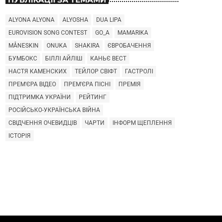
ALYONA ALYONA
ALYOSHA
DUA LIPA
EUROVISION SONG CONTEST
GO_A
MAMARIKA
MÅNESKIN
ONUKA
SHAKIRA
ЄВРОБАЧЕННЯ
БУМБОКС
БІЛЛІ АЙЛІШ
КАНЬЄ ВЕСТ
НАСТЯ КАМЕНСКИХ
ТЕЙЛОР СВІФТ
ГАСТРОЛІ
ПРЕМ'ЄРА ВІДЕО
ПРЕМ'ЄРА ПІСНІ
ПРЕМІЯ
ПІДТРИМКА УКРАЇНИ
РЕЙТИНГ
РОСІЙСЬКО-УКРАЇНСЬКА ВІЙНА
СВІДЧЕННЯ ОЧЕВИДЦІВ
ЧАРТИ
ІНФОРМ ЩЕПЛЕННЯ
ІСТОРІЯ