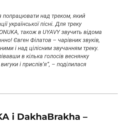
я попрацювати над треком, який
ії української пісні. Для треку
 ONUKA, також в UYAVY звучить відома
анно! Євген Філатов – чарівник звуків,
ними і над цілісним звучанням треку.
івавши в кілька голосів веснянку
 вигуки і прислів’я”, – поділилася
A і DakhaBrakha –