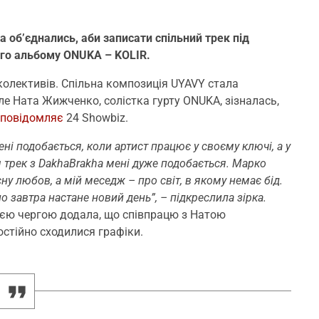
 об’єднались, аби записати спільний трек під
ого альбому ONUKA – KOLIR.
 колективів. Спільна композиція UYAVY стала
ле Ната Жижченко, солістка гурту ONUKA, зізналась,
повідомляє
24 Showbiz.
ені подобається, коли артист працює у своєму ключі, а у
аш трек з DakhaBrakha мені дуже подобається. Марко
ну любов, а мій меседж – про світ, в якому немає бід.
но завтра настане новий день”, – підкреслила зірка.
оєю чергою додала, що співпрацю з Натою
остійно сходилися графіки.