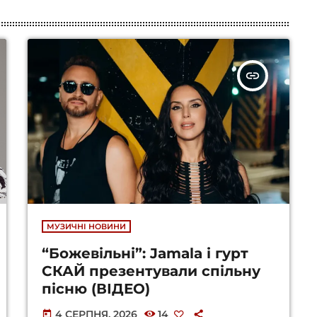
insert_link
МУЗИЧНІ НОВИНИ
“Божевільні”: Jamala і гурт
СКАЙ презентували спільну
пісню (ВІДЕО)
4 СЕРПНЯ, 2026
14
today