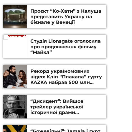
Проєкт “Ко-Хати” з Калуша
представить Україну на
бієнале у Венеції
Студія Lionsgate оголосила
про продовження фільму
“Майкл”
Рекорд україномовних
відео: Кліп “Плакала” гурту
KAZKA набрав 500 млн
переглядів на YouTube
“Дисидент”: Вийшов
трейлер української
історичної драми
Станіслава Гуренка та
Андрія Алфьорова (ВІДЕО)
“Божевільні”: Jamala і гурт