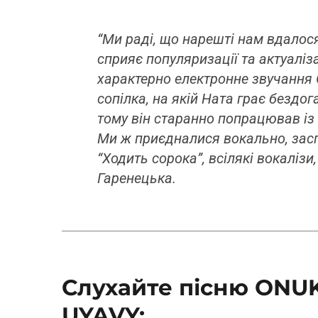
“Ми раді, що нарешті нам вдалос
сприяє популяризації та актуалізац
характерно електронне звучання
сопілка, на якій Ната грає бездог
тому він старанно попрацював із 
Ми ж приєдналися вокально, засп
“Ходить сорока”, всілякі вокалізи,
Гаренецька.
Слухайте пісню ONUK
UYAVY: