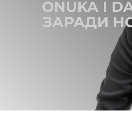
ONUKA І 
ЗАРАДИ НО