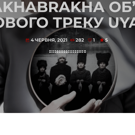
DAKHABRAKHA ОБ
ВОГО ТРЕКУ UYA
4 ЧЕРВНЯ, 2021
282
1
5
today