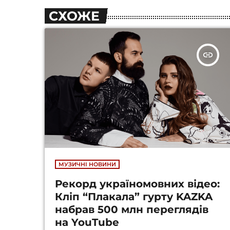
СХОЖЕ
insert_link
МУЗИЧНІ НОВИНИ
Рекорд україномовних відео:
Кліп “Плакала” гурту KAZKA
набрав 500 млн переглядів
на YouTube