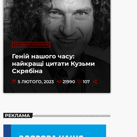
МУЗИЧНІ НОВИНИ
Геній нашого часу:
найкращі цитати Кузьми
Скрябіна
5 ЛЮТОГО, 2023
21990
107
today
РЕКЛАМА