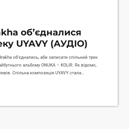
kha об’єдналися
еку UYAVY (АУДІО)
rakha об'єднались, аби записати спільний трек
айбутнього альбому ONUKA – KOLIR. Як відомо,
ктивів. Спільна композиція UYAVY стала
ча, але Ната Жижченко, солістка гурту ONUKA,
іншими зірками, повідомляє 24 Showbiz. "Чесно
ні подобається, […]