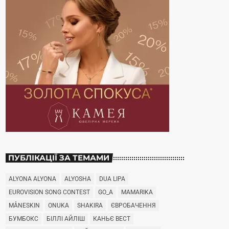
ПУБЛІКАЦІЇ ЗА ТЕМАМИ
ALYONA ALYONA
ALYOSHA
DUA LIPA
EUROVISION SONG CONTEST
GO_A
MAMARIKA
MÅNESKIN
ONUKA
SHAKIRA
ЄВРОБАЧЕННЯ
БУМБОКС
БІЛЛІ АЙЛІШ
КАНЬЄ ВЕСТ