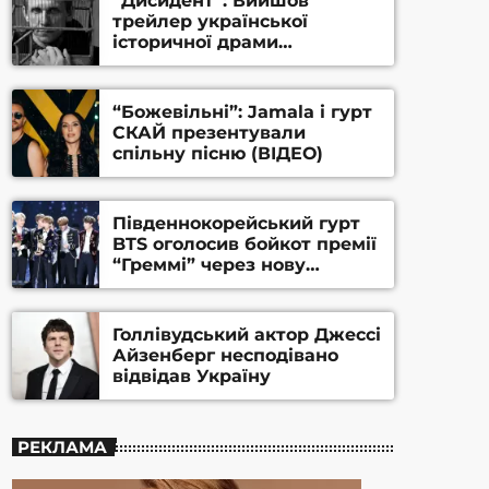
“Дисидент”: Вийшов
трейлер української
історичної драми
Станіслава Гуренка та
Андрія Алфьорова (ВІДЕО)
“Божевільні”: Jamala і гурт
СКАЙ презентували
спільну пісню (ВІДЕО)
Південнокорейський гурт
BTS оголосив бойкот премії
“Греммі” через нову
номінацію
Голлівудський актор Джессі
Айзенберг несподівано
відвідав Україну
РЕКЛАМА