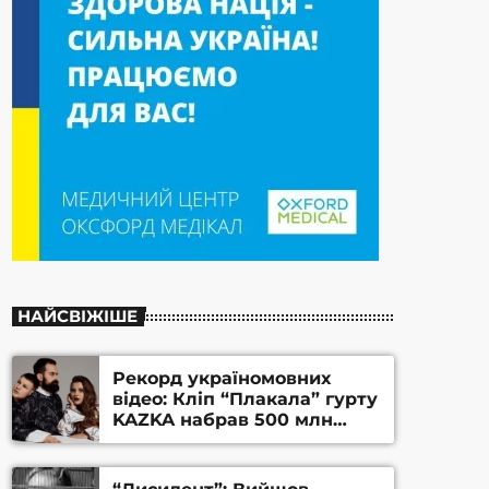
НАЙСВІЖІШЕ
Рекорд україномовних
відео: Кліп “Плакала” гурту
KAZKA набрав 500 млн
переглядів на YouTube