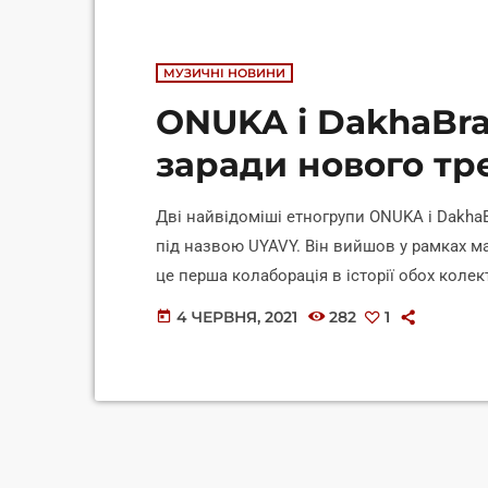
МУЗИЧНІ НОВИНИ
ONUKA і DakhaBra
заради нового тр
Дві найвідоміші етногрупи ONUKA і DakhaB
під назвою UYAVY. Він вийшов у рамках м
це перша колаборація в історії обох коле
динамічним треком, який гіпнотизує слуха
4 ЧЕРВНЯ, 2021
282
1
today
зізналась, що загалом не любить дуети з 
кажучи, я не дуже люблю дуети як такі. Ме