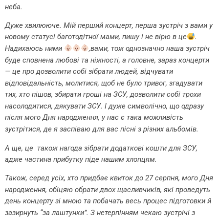
неба.
Дуже хвилююче. Мій перший концерт, перша зустріч з вами у
новому статусі баготодітної мами, пишу і не вірю в це
.
Надихаюсь ними
,вами, тож однозначно наша зустріч
буде сповнена любові та ніжності, а головне, зараз концерти
— це про дозволити собі зібрати людей, відчувати
відповідальність, молитися, щоб не було тривог, згадувати
тих, хто пішов, збирати гроші на ЗСУ, дозволити собі трохи
насолодитися, дякувати ЗСУ. І дуже символічно, що одразу
після мого Дня народження, у нас є така можливість
зустрітися, де я заспіваю для вас пісні з різних альбомів.
А ще, це також нагода зібрати додаткові кошти для ЗСУ,
адже частина прибутку піде нашим хлопцям.
Також, серед усіх, хто придбає квиток до 27 серпня, мого Дня
народження, обіцяю обрати двох щасливчиків, які проведуть
день концерту зі мною та побачать весь процес підготовки й
зазирнуть “за лаштунки”. З нетерпінням чекаю зустрічі з