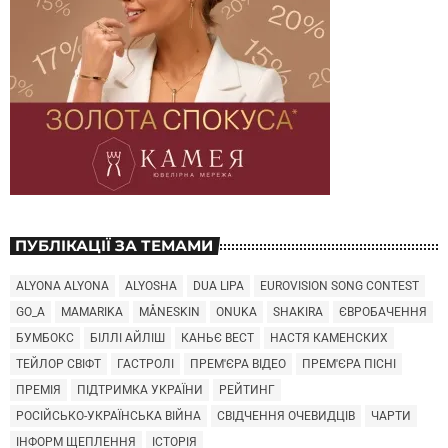
ПУБЛІКАЦІЇ ЗА ТЕМАМИ
ALYONA ALYONA
ALYOSHA
DUA LIPA
EUROVISION SONG CONTEST
GO_A
MAMARIKA
MÅNESKIN
ONUKA
SHAKIRA
ЄВРОБАЧЕННЯ
БУМБОКС
БІЛЛІ АЙЛІШ
КАНЬЄ ВЕСТ
НАСТЯ КАМЕНСКИХ
ТЕЙЛОР СВІФТ
ГАСТРОЛІ
ПРЕМ'ЄРА ВІДЕО
ПРЕМ'ЄРА ПІСНІ
ПРЕМІЯ
ПІДТРИМКА УКРАЇНИ
РЕЙТИНГ
РОСІЙСЬКО-УКРАЇНСЬКА ВІЙНА
СВІДЧЕННЯ ОЧЕВИДЦІВ
ЧАРТИ
ІНФОРМ ЩЕПЛЕННЯ
ІСТОРІЯ