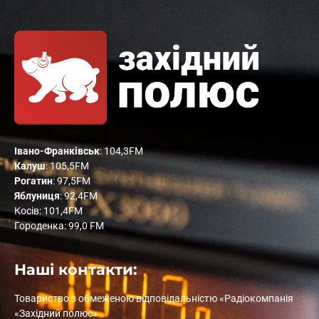
Івано-Франківськ
: 104,3FM
Калуш
: 105,5FM
Рогатин
: 97,5FM
Яблуниця
: 92,4FM
Косів: 101,4FM
Городенка: 99,0 FM
Наші контакти:
Товариство з обмеженою відповідальністю «Радіокомпанія
«Західний полюс»