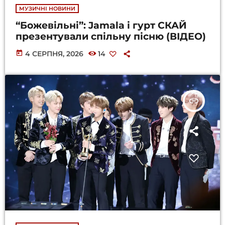
МУЗИЧНІ НОВИНИ
“Божевільні”: Jamala і гурт СКАЙ
презентували спільну пісню (ВІДЕО)
today
4 СЕРПНЯ, 2026
14
insert_link