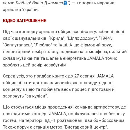
— говорить народна
вами! Люблю! Ваша Джамала
”,
артистка України.
ВІДЕО ЗАПРОШЕННЯ
Під час концерту артистка обіцяє заспівати улюблені пісні
своїх шанувальників: “Крила”, “Шлях додому”, “1944”,
“Заплуталась”, “Люблю” та інші. А ще фірмовий звук,
неповторний тембр голосу, надихаюча атмосфера, сильний
склад музикантів та шалена енергетика JAMALA точно
зроблять цей вечір незабутнім.
Серед усіх, хто придбає квиток до 27 серпня, JAMALA
обіцяє обрати двох щасливчиків, які проведуть день
концерту з нею та побачать весь процес підготовки й
зазирнуть “за куліси”.
Що стосується місця проведення,
команда артпростору, де
проходитиме концерт
JAMALA,
попіклувалася про безпеку
гостей. На території ВДНГ розташовані два бомбосховища.
Також поруч є станція метро “Виставковий центр”.