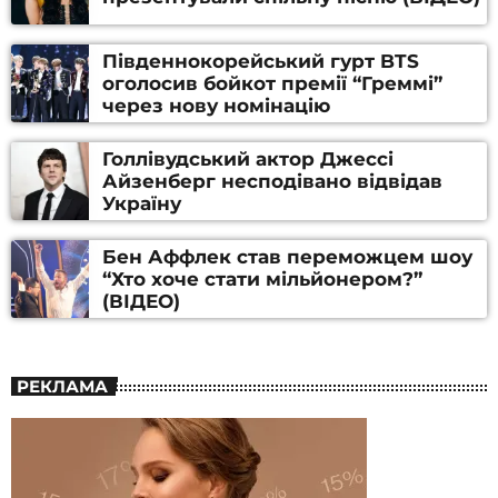
Південнокорейський гурт BTS
оголосив бойкот премії “Греммі”
через нову номінацію
Голлівудський актор Джессі
Айзенберг несподівано відвідав
Україну
Бен Аффлек став переможцем шоу
“Хто хоче стати мільйонером?”
(ВІДЕО)
РЕКЛАМА