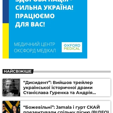
НАЙСВІЖІШЕ
“Дисидент”: Вийшов трейлер
української історичної драми
Станіслава Гуренка та Андрія
Алфьорова (ВІДЕО)
“Божевільні”: Jamala і гурт СКАЙ
презентували спільну пісню (ВІДЕО)