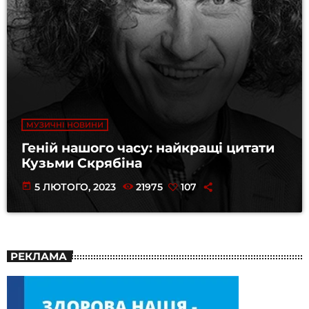
МУЗИЧНІ НОВИНИ
Геній нашого часу: найкращі цитати
Кузьми Скрябіна
today
5 ЛЮТОГО, 2023
21975
107
РЕКЛАМА