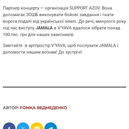
Партнер концерту — організація SUPPORT AZOV. Вона
допомагає 3ОШБ виконувати бойові завдання і гнати
ворога подалі від української землі. До речі, минулого року
під час виступу
JAMALA
в
V’YAVA
вдалося зібрати
понад
100 тис. грн для наших захисників.
Завітайте в
артпростір
V’YAVA, щоб послухати
JAMALA
і
допомогти нашим воїнам! До зустрічі!
АВТОР:
FОMКА ВЕДМЕДЕНКО
email