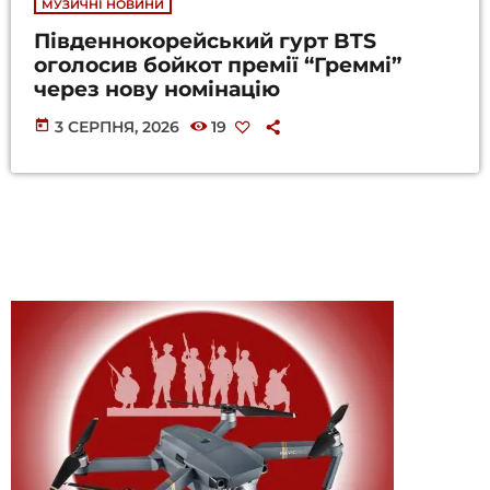
МУЗИЧНІ НОВИНИ
Південнокорейський гурт BTS
оголосив бойкот премії “Греммі”
через нову номінацію
today
3 СЕРПНЯ, 2026
19