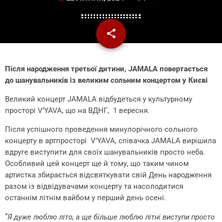
share
email
Після народження третьої дитини, JAMALA повертається
до шанувальників із великим сольним концертом у Києві
Великий концерт JAMALA
відбудеться у культурному
просторі V’YAVA, що на ВДНГ, 1 вересня.
Після успішного проведення минулорічного сольного
концерту в артпросторі V’YAVA, співачка JAMALA вирішила
вдруге виступити для своїх шанувальників просто неба.
Особливий цей концерт ще й тому, що таким чином
артистка збирається відсвяткувати свій День народження
разом із відвідувачами концерту та насолодитися
останнім літнім вайбом у перший день осені.
“
Я дуже люблю літо, а ще більше люблю літні виступи просто