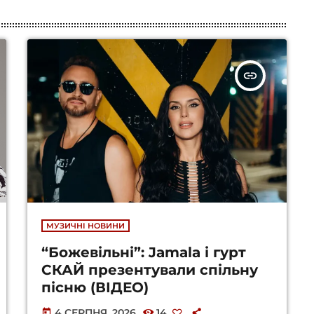
insert_link
МУЗИЧНІ НОВИНИ
“Божевільні”: Jamala і гурт
СКАЙ презентували спільну
пісню (ВІДЕО)
4 СЕРПНЯ, 2026
14
today