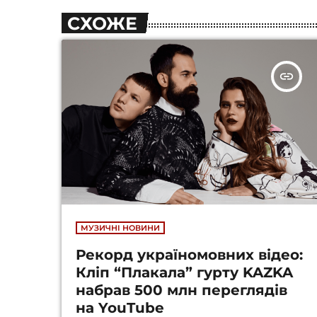
СХОЖЕ
insert_link
МУЗИЧНІ НОВИНИ
Рекорд україномовних відео:
Кліп “Плакала” гурту KAZKA
набрав 500 млн переглядів
на YouTube