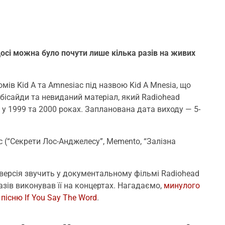
досі можна було почути лише кілька разів на живих
мів Kid A та Amnesiac під назвою Kid A Mnesia, що
 бісайди та невиданий матеріал, який Radiohead
у 1999 та 2000 роках. Запланована дата виходу — 5-
рс (“Секрети Лос-Анджелесу”, Memento, “Залізна
ї версія звучить у документальному фільмі Radiohead
 разів виконував її на концертах. Нагадаємо,
минулого
пісню If You Say The Word
.