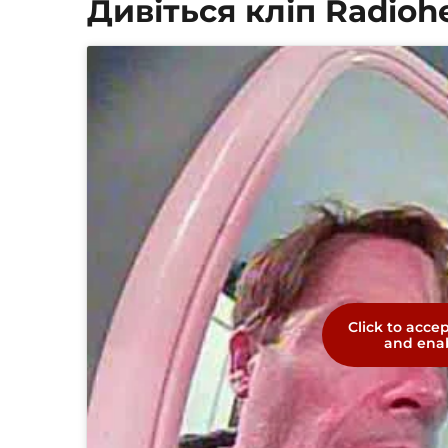
Дивіться кліп Radioh
Click to acce
and enab