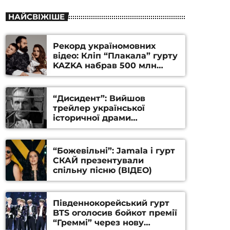
НАЙСВІЖІШЕ
Рекорд україномовних
відео: Кліп “Плакала” гурту
KAZKA набрав 500 млн
переглядів на YouTube
“Дисидент”: Вийшов
трейлер української
історичної драми
Станіслава Гуренка та
Андрія Алфьорова (ВІДЕО)
“Божевільні”: Jamala і гурт
СКАЙ презентували
спільну пісню (ВІДЕО)
Південнокорейський гурт
BTS оголосив бойкот премії
“Греммі” через нову