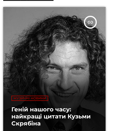
insert_link
МУЗИЧНІ НОВИНИ
Геній нашого часу:
найкращі цитати Кузьми
Скрябіна