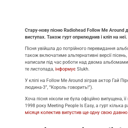
Стару-нову пісню Radiohead Follow Me Around 
виступах. Також гурт оприлюднив і кліп на неї.
Пісня увійшла до потрійного перевидання альбо
також включатиме альтернативні версії пісень,
написали під час роботи над двома альбомами 
те листопада,
інформує
Slukh.
У кліпі на Follow Me Around зіграв актор Гай Пі
людина-3”, “Король говорить!”).
Хоча пісня ніколи не була офіційно випущена, ї
1998 року Meeting People Is Easy, а гурт кілька
місяця колектив випустив ще одну свою давню 