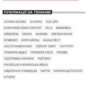
ПУБЛІКАЦІЇ ЗА ТЕМАМИ
ALYONA ALYONA
ALYOSHA
DUA LIPA
EUROVISION SONG CONTEST
GO_A
MAMARIKA
MÅNESKIN
ONUKA
SHAKIRA
ЄВРОБАЧЕННЯ
БУМБОКС
БІЛЛІ АЙЛІШ
КАНЬЄ ВЕСТ
НАСТЯ КАМЕНСКИХ
ТЕЙЛОР СВІФТ
ГАСТРОЛІ
ПРЕМ'ЄРА ВІДЕО
ПРЕМ'ЄРА ПІСНІ
ПРЕМІЯ
ПІДТРИМКА УКРАЇНИ
РЕЙТИНГ
РОСІЙСЬКО-УКРАЇНСЬКА ВІЙНА
СВІДЧЕННЯ ОЧЕВИДЦІВ
ЧАРТИ
ІНФОРМ ЩЕПЛЕННЯ
ІСТОРІЯ