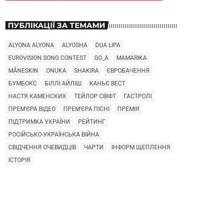
ПУБЛІКАЦІЇ ЗА ТЕМАМИ
ALYONA ALYONA
ALYOSHA
DUA LIPA
EUROVISION SONG CONTEST
GO_A
MAMARIKA
MÅNESKIN
ONUKA
SHAKIRA
ЄВРОБАЧЕННЯ
БУМБОКС
БІЛЛІ АЙЛІШ
КАНЬЄ ВЕСТ
НАСТЯ КАМЕНСКИХ
ТЕЙЛОР СВІФТ
ГАСТРОЛІ
ПРЕМ'ЄРА ВІДЕО
ПРЕМ'ЄРА ПІСНІ
ПРЕМІЯ
ПІДТРИМКА УКРАЇНИ
РЕЙТИНГ
РОСІЙСЬКО-УКРАЇНСЬКА ВІЙНА
СВІДЧЕННЯ ОЧЕВИДЦІВ
ЧАРТИ
ІНФОРМ ЩЕПЛЕННЯ
ІСТОРІЯ