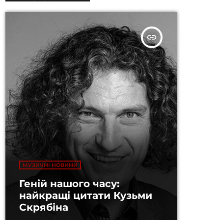
insert_link
МУЗИЧНІ НОВИНИ
Геній нашого часу:
найкращі цитати Кузьми
Скрябіна