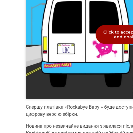
Click to acce
and enab
Спершу платівка «Rockabye Baby!» буде доступн
цифрову версію збірки.
Новина про незвичайне видання з’явилася після