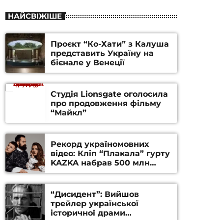
НАЙСВІЖІШЕ
Проєкт “Ко-Хати” з Калуша
представить Україну на
бієнале у Венеції
Студія Lionsgate оголосила
про продовження фільму
“Майкл”
Рекорд україномовних
відео: Кліп “Плакала” гурту
KAZKA набрав 500 млн
переглядів на YouTube
“Дисидент”: Вийшов
трейлер української
історичної драми