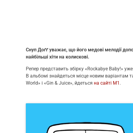
Снуп Доґґ уважає, що його медові мелодії доп
найбільші хіти на колискові.
Репер представить збірку «Rockabye Baby!» уже 
В альбомі знайдеться місце новим варіантам таки
World» і «Gin & Juice», йдеться
на сайті М1
.