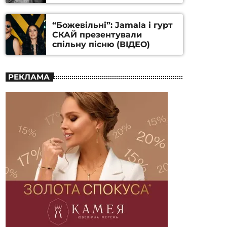
Станіслава Гуренка та
Андрія Алфьорова (ВІДЕО)
“Божевільні”: Jamala і гурт
СКАЙ презентували
спільну пісню (ВІДЕО)
РЕКЛАМА