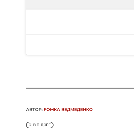
АВТОР:
FОMКА ВЕДМЕДЕНКО
СНУП ДОҐҐ