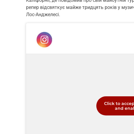
Каліфорнії, де повідомив про свій майбутній ту
репер відсвяткує майже тридцять років у музич
Лос-Анджелесі.
Click to acce
and enab