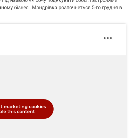
р під назвою «Я хочу подякувати собі». Гастролями
ному бізнесі. Мандрівка розпочнеться 5-го грудня в
pt marketing cookies
le this content