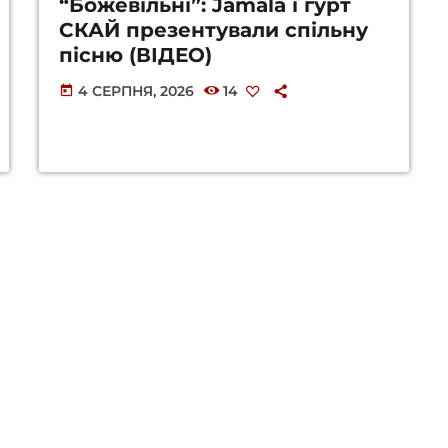
“Божевільні”: Jamala і гурт
СКАЙ презентували спільну
пісню (ВІДЕО)
4 СЕРПНЯ, 2026
14
today