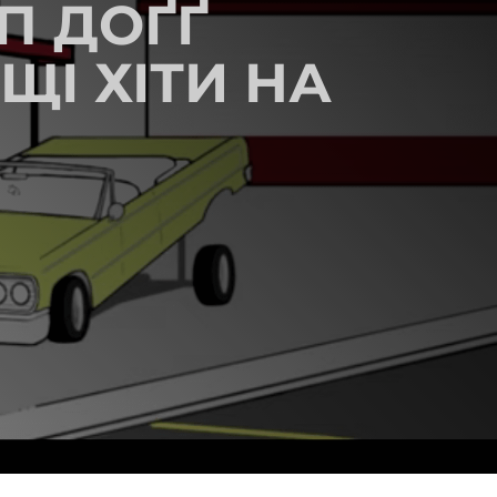
П ДОҐҐ
ЩІ ХІТИ НА