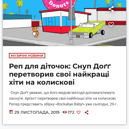
МУЗИЧНІ НОВИНИ
Реп для діточок: Снуп Доґґ
перетворив свої найкращі
хіти на колискові
Снуп Доґґ уважає, що його медові мелодії допомагатимуть
заснути. Артист перетворив свої найбільші хіти на колискові.
Репер представить збірку «Rockabye Baby!» уже сьогодні, 29-го
листопада, з нагоди Дня звукозапису. В альбомі знайдеться
today
29 ЛИСТОПАДА, 2019
172
місце новим варіантам таких шлягерів, як «Drop It Like It’s Hot»,
«Doggy Dogg World» і «Gin & Juice», йдеться на сайті М1.
Спершу платівка «Rockabye Baby!» буде доступна лише на