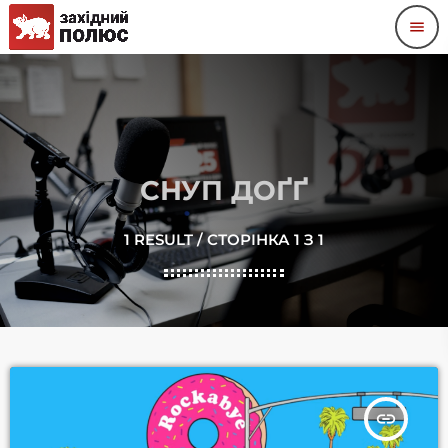
menu
СНУП ДОҐҐ
1 RESULT / СТОРІНКА 1 З 1
insert_link