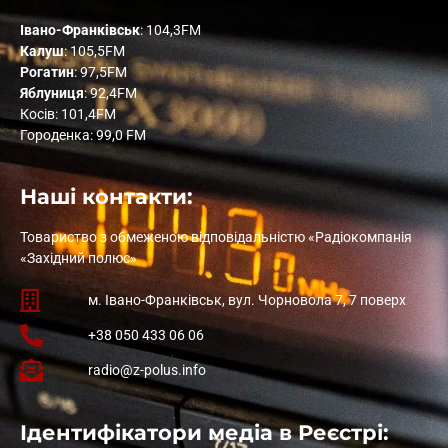
Івано-Франківськ
: 104,3FM
Калуш
: 105,5FM
Рогатин
: 97,5FM
Яблуниця
: 92,4FM
Косів: 101,4FM
Городенка: 99,0 FM
Наші контакти:
Товариство з обмеженою відповідальністю «Радіокомпанія
«Західний полюс»
м. Івано-Франківськ, вул. Чорновола 7, 7 поверх
+38 050 433 06 06
radio@z-polus.info
Ідентифікатори медіа в Реєстрі: