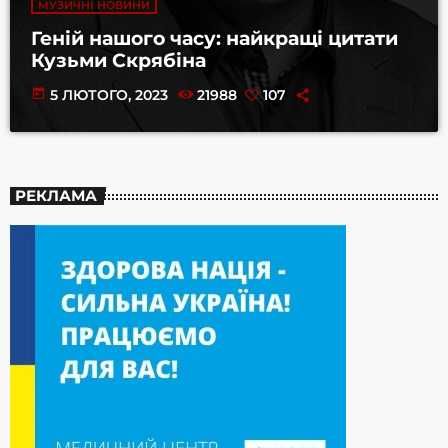
МУЗИЧНІ НОВИНИ
Геній нашого часу: найкращі цитати
Кузьми Скрябіна
today
5 ЛЮТОГО, 2023
21988
107
РЕКЛАМА