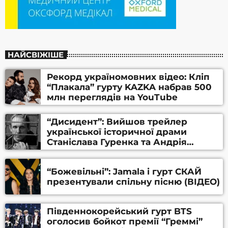
НАЙСВІЖІШЕ
Рекорд україномовних відео: Кліп
“Плакала” гурту KAZKA набрав 500
млн переглядів на YouTube
“Дисидент”: Вийшов трейлер
української історичної драми
Станіслава Гуренка та Андрія
Алфьорова (ВІДЕО)
“Божевільні”: Jamala і гурт СКАЙ
презентували спільну пісню (ВІДЕО)
Південнокорейський гурт BTS
оголосив бойкот премії “Греммі”