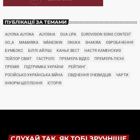
ПУБЛІКАЦІЇ ЗА ТЕМАМИ
ALYONA ALYONA
ALYOSHA
DUA LIPA
EUROVISION SONG CONTEST
GO_A
MAMARIKA
MÅNESKIN
ONUKA
SHAKIRA
ЄВРОБАЧЕННЯ
БУМБОКС
БІЛЛІ АЙЛІШ
КАНЬЄ ВЕСТ
НАСТЯ КАМЕНСКИХ
ТЕЙЛОР СВІФТ
ГАСТРОЛІ
ПРЕМ'ЄРА ВІДЕО
ПРЕМ'ЄРА ПІСНІ
ПРЕМІЯ
ПІДТРИМКА УКРАЇНИ
РЕЙТИНГ
РОСІЙСЬКО-УКРАЇНСЬКА ВІЙНА
СВІДЧЕННЯ ОЧЕВИДЦІВ
ЧАРТИ
ІНФОРМ ЩЕПЛЕННЯ
ІСТОРІЯ
СЛУХАЙ ТАК, ЯК ТОБІ ЗРУЧНІШЕ