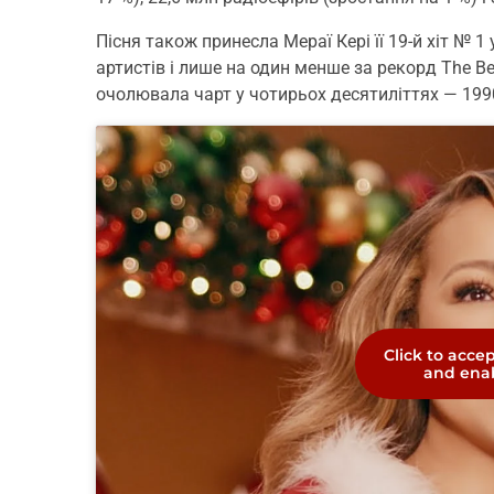
Пісня також принесла Мераї Кері її 19-й хіт № 
артистів і лише на один менше за рекорд The B
очолювала чарт у чотирьох десятиліттях — 1990-х
Click to acce
and enab