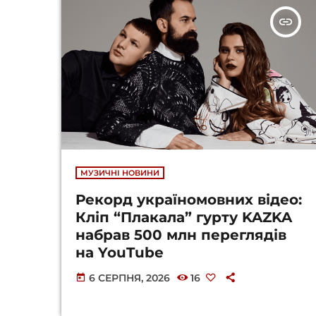
insert_link
МУЗИЧНІ НОВИНИ
Рекорд україномовних відео:
Кліп “Плакала” гурту KAZKA
набрав 500 млн переглядів
на YouTube
6 СЕРПНЯ, 2026
16
today