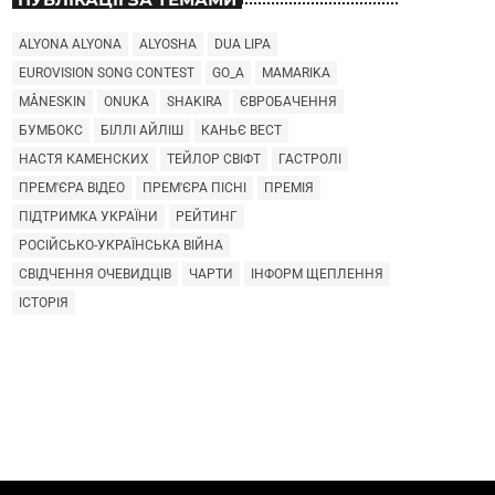
ALYONA ALYONA
ALYOSHA
DUA LIPA
EUROVISION SONG CONTEST
GO_A
MAMARIKA
MÅNESKIN
ONUKA
SHAKIRA
ЄВРОБАЧЕННЯ
БУМБОКС
БІЛЛІ АЙЛІШ
КАНЬЄ ВЕСТ
НАСТЯ КАМЕНСКИХ
ТЕЙЛОР СВІФТ
ГАСТРОЛІ
ПРЕМ'ЄРА ВІДЕО
ПРЕМ'ЄРА ПІСНІ
ПРЕМІЯ
ПІДТРИМКА УКРАЇНИ
РЕЙТИНГ
РОСІЙСЬКО-УКРАЇНСЬКА ВІЙНА
СВІДЧЕННЯ ОЧЕВИДЦІВ
ЧАРТИ
ІНФОРМ ЩЕПЛЕННЯ
ІСТОРІЯ