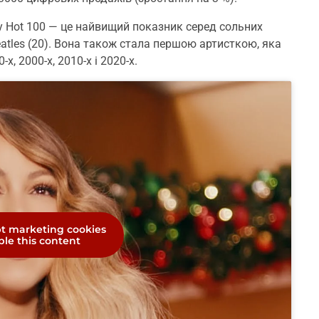
1 у Hot 100 — це найвищий показник серед сольних
eatles (20). Вона також стала першою артисткою, яка
, 2000-х, 2010-х і 2020-х.
pt marketing cookies
le this content