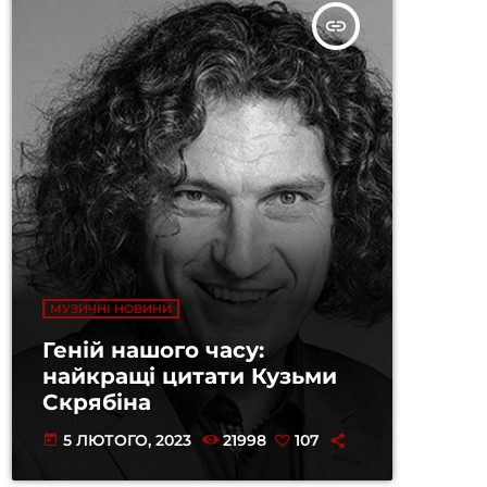
insert_link
МУЗИЧНІ НОВИНИ
Геній нашого часу:
найкращі цитати Кузьми
Скрябіна
5 ЛЮТОГО, 2023
21998
107
today