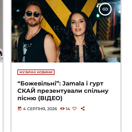
insert_link
МУЗИЧНІ НОВИНИ
“Божевільні”: Jamala і гурт
СКАЙ презентували спільну
пісню (ВІДЕО)
4 СЕРПНЯ, 2026
14
today