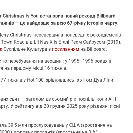
or Christmas Is You встановив новий рекорд Billboard
тижнів — це найдовше за всю 67-річну історію чарту.
Merry Christmas, перевершила попередніх рекордсменів
 Town Road від Lil Nas X із Біллі Реєм Сайрусом (2019),
є
Суспільне Культура з
посиланням
на Billboard.
стю перебування на вершині: у 1995–1996 роках її
вся на першому місці 16 тижнів.
а 77 тижнів у Hot 100, зрівнявшись із хітом Дуа Ліпи
их свят — загалом це сьомий рік поспіль, коли All I
рту. У рейтингу від 20 грудня 2025 року різдвяні пісні
брала 39,5 млн прослуховувань у США (зростання на
і 3000 цифрових продажів (зростання на 3 %).