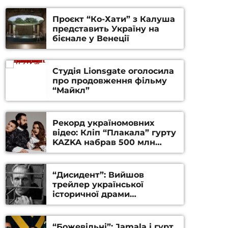
Проєкт “Ко-Хати” з Калуша
представить Україну на
бієнале у Венеції
Студія Lionsgate оголосила
про продовження фільму
“Майкл”
Рекорд україномовних
відео: Кліп “Плакала” гурту
KAZKA набрав 500 млн
переглядів на YouTube
“Дисидент”: Вийшов
трейлер української
історичної драми
Станіслава Гуренка та
Андрія Алфьорова (ВІДЕО)
“Божевільні”: Jamala і гурт