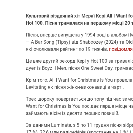
Культовий різдвяний хіт Мераї Кері All I Want f
Hot 100. Пісня трималася на першому місці 20 
Пісня, вперше випущена у 1994 році в альбомі 
— A Bar Song (Tipsy) від Shaboozey (2024) та Old
які очолювали рейтинг по 19 тижнів,
повідомля
Це вже другий рекорд Кері у Hot 100 за тривалі
дует із Boyz II Men, пісня One Sweet Day, трима
Крім того, All I Want for Christmas Is You провел
Levitating як пісня жінки-виконавиці в чарті.
Трек щороку повертається до топу під час зимов
Want for Christmas Is You посідає перше місце ча
займають вісім із десяти перших позицій.
За даними Luminate, з 5 по 11 грудня пісня зі
17 %), 22,6 млн радіоефірів (зростання на 1 %) 