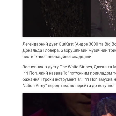
Легендарний дует OutKast (Андре 3000 та Big B
Дональда Гловера. Зворушливий музичний триб’
честь їхньої інноваційної спадщини.
Засновників дуету The White Stripes, Джека та 
Іггі Поп, який назвав їх “потужним прикладом
бажання і трохи інструментів”. Іггі Поп змусив 
Nation Army” перед тим, як перейти до вступної