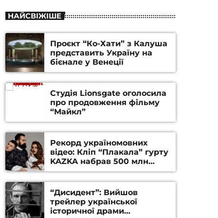
НАЙСВІЖІШЕ
Проєкт “Ко-Хати” з Калуша
представить Україну на
бієнале у Венеції
Студія Lionsgate оголосила
про продовження фільму
“Майкл”
Рекорд україномовних
відео: Кліп “Плакала” гурту
KAZKA набрав 500 млн
переглядів на YouTube
“Дисидент”: Вийшов
трейлер української
історичної драми