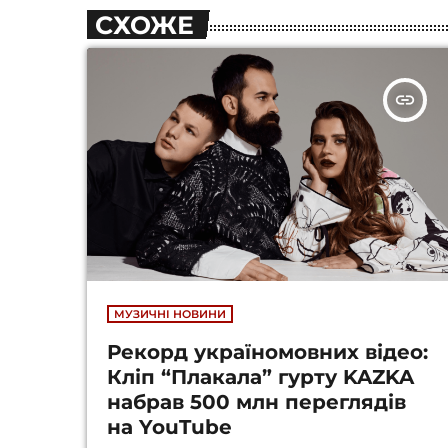
СХОЖЕ
insert_link
МУЗИЧНІ НОВИНИ
Рекорд україномовних відео:
Кліп “Плакала” гурту KAZKA
набрав 500 млн переглядів
на YouTube