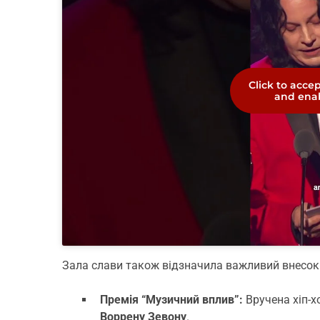
Click to acce
and enab
Зала слави також відзначила важливий внесок у
Премія “Музичний вплив”:
Вручена хіп-х
Воррену Зевону
.