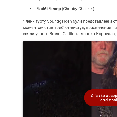
Чаббі Чекер
(Chubby Checker)
Члени гурту Soundgarden були представлені а
моментом став триб’ют-виступ, присвячений пам
взяли участь Brandi Carlile та донька Корнелла,
Click to acce
and enab