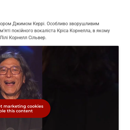
ктором Джимом Керрі. Особливо зворушливим
’яті покійного вокаліста Кріса Корнелла, в якому
 Лілі Корнелл Сільвер.
pt marketing cookies
le this content