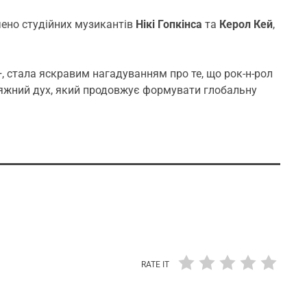
ено студійних музикантів
Нікі Гопкінса
та
Керол Кей
,
, стала яскравим нагадуванням про те, що рок-н-рол
осяжний дух, який продовжує формувати глобальну
RATE IT