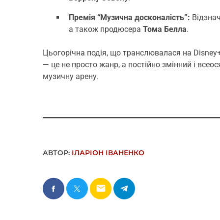
Премія “Музична досконалість”:
Відзнач
а також продюсера
Тома Белла
.
Цьогорічна подія, що транслювалася на Disney+
— це не просто жанр, а постійно змінний і все
музичну арену.
АВТОР:
ІЛАРІОН ІВАНЕНКО
email