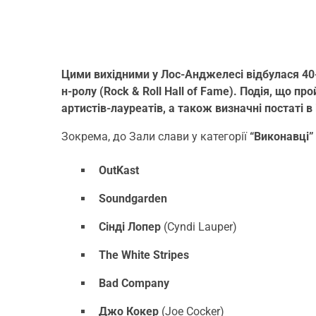
Цими вихідними у Лос-Анджелесі відбулася 40
н-ролу (Rock & Roll Hall of Fame). Подія, що п
артистів-лауреатів, а також визначні постаті в
Зокрема, до Зали слави у категорії
“Виконавці”
OutKast
Soundgarden
Сінді Лопер
(Cyndi Lauper)
The White Stripes
Bad Company
Джо Кокер
(Joe Cocker)