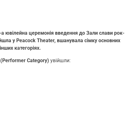
-а ювілейна церемонія введення до Зали слави рок-
ройшла у Peacock Theater, вшанувала сімку основних
 інших категоріях.
 (Performer Category)
увійшли: