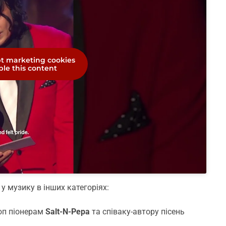
pt marketing cookies
le this content
 музику в інших категоріях:
оп піонерам
Salt-N-Pepa
та співаку-автору пісень