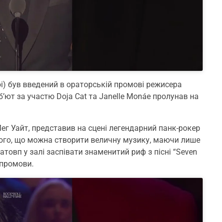
oi) був введений в ораторській промові режисера
ют за участю Doja Cat та Janelle Monáe пролунав на
Мег Уайт, представив на сцені легендарний панк-рокер
 того, що можна створити величну музику, маючи лише
натовп у залі заспівати знаменитий риф з пісні “Seven
 промови.