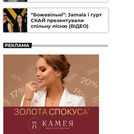
Станіслава Гуренка та
Андрія Алфьорова (ВІДЕО)
“Божевільні”: Jamala і гурт
СКАЙ презентували
спільну пісню (ВІДЕО)
РЕКЛАМА