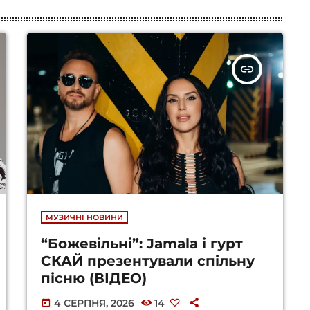
insert_link
МУЗИЧНІ НОВИНИ
“Божевільні”: Jamala і гурт
СКАЙ презентували спільну
пісню (ВІДЕО)
4 СЕРПНЯ, 2026
14
today