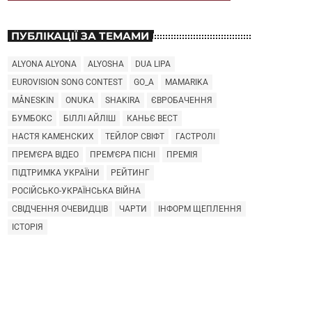
ПУБЛІКАЦІЇ ЗА ТЕМАМИ
ALYONA ALYONA
ALYOSHA
DUA LIPA
EUROVISION SONG CONTEST
GO_A
MAMARIKA
MÅNESKIN
ONUKA
SHAKIRA
ЄВРОБАЧЕННЯ
БУМБОКС
БІЛЛІ АЙЛІШ
КАНЬЄ ВЕСТ
НАСТЯ КАМЕНСКИХ
ТЕЙЛОР СВІФТ
ГАСТРОЛІ
ПРЕМ'ЄРА ВІДЕО
ПРЕМ'ЄРА ПІСНІ
ПРЕМІЯ
ПІДТРИМКА УКРАЇНИ
РЕЙТИНГ
РОСІЙСЬКО-УКРАЇНСЬКА ВІЙНА
СВІДЧЕННЯ ОЧЕВИДЦІВ
ЧАРТИ
ІНФОРМ ЩЕПЛЕННЯ
ІСТОРІЯ