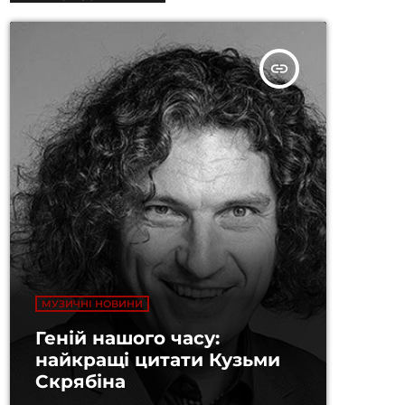
insert_link
МУЗИЧНІ НОВИНИ
Геній нашого часу:
найкращі цитати Кузьми
Скрябіна